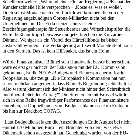
Schellhorn weiter: „Während einer Flut an Regierungs-PKs hat der
Kanzler schnelle Hilfe versprochen – ,Koste es, was es wolle‘.
Doch selbst Monate nach dem Lockdown kommen die von der
Regierung angekündigten Corona-Milliarden nicht bei den
Unternehmen an. Der Fixkostenzuschuss ist eine
Beschäftigungstherapie für Steuerberater und Wirtschaftsprüfer, die
Hilfe fließt nur tröpfchenweise und jetzt brechen die Kurzarbeits-
Dämme. Weniger als ein Viertel des Härtefallfonds ist bisher
ausbezahlt worden – die Verlängerung auf zwölf Monate steht noch
in den Sternen. Das ist kein Hilfspaket, das ist ein Hohn.“
Würde Finanzminister Blümel sein Handwerkt besser beherrschen,
wäre es erst gar nicht zu der Eskalation mit der EU-Kommission
gekommen, ist die NEOS-Budget- und Finanzsprecherin, Karin
Doppelbauer, überzeugt: „Die Europäische Kommission hat nun
schon mehrfach angemerkt, dass Blümels Begründung fehlerhaft ist.
Also warum klemmt sich der Minister nicht hinter den Schreibtisch
und überarbeitet den Antrag?“ Die Streitereien mit Brüssel würde
sich in eine Reihe fragwürdiger Performances des Finanzministers
einreihen, so Doppelbauer, vom Budgetschlammassel im Frühjahr
bis hin zur Blackbox COFAG.
„Laut Budgetdienst lagen die Auszahlungen Ende August bei nicht
einmal 170 Millionen Euro – ein Bruchteil von dem, was etwa
Dänemark schon ausgezahlt hat. Genehmigt wurden von der EU-