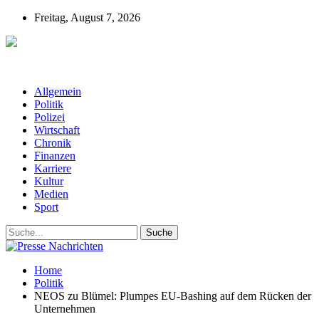
Freitag, August 7, 2026
Presse-Nachrichten - Nachrichten aus
Deutschland, Österreich und der ganzen Welt aus dem Bereich
Wirtschaft, Politik, Finanzen, Sport und Polizei - immer aktuell
Allgemein
Politik
Polizei
Wirtschaft
Chronik
Finanzen
Karriere
Kultur
Medien
Sport
Home
Politik
NEOS zu Blümel: Plumpes EU-Bashing auf dem Rücken der
Unternehmen