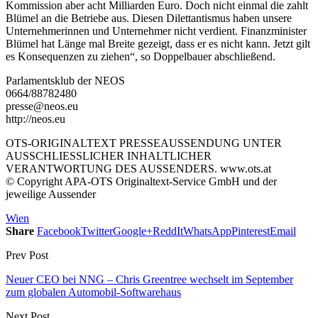
Kommission aber acht Milliarden Euro. Doch nicht einmal die zahlt
Blümel an die Betriebe aus. Diesen Dilettantismus haben unsere
Unternehmerinnen und Unternehmer nicht verdient. Finanzminister
Blümel hat Länge mal Breite gezeigt, dass er es nicht kann. Jetzt gilt
es Konsequenzen zu ziehen“, so Doppelbauer abschließend.
Parlamentsklub der NEOS
0664/88782480
presse@neos.eu
http://neos.eu
OTS-ORIGINALTEXT PRESSEAUSSENDUNG UNTER
AUSSCHLIESSLICHER INHALTLICHER
VERANTWORTUNG DES AUSSENDERS. www.ots.at
© Copyright APA-OTS Originaltext-Service GmbH und der
jeweilige Aussender
Wien
Share
Facebook
Twitter
Google+
ReddIt
WhatsApp
Pinterest
Email
Prev Post
Neuer CEO bei NNG – Chris Greentree wechselt im September
zum globalen Automobil-Softwarehaus
Next Post