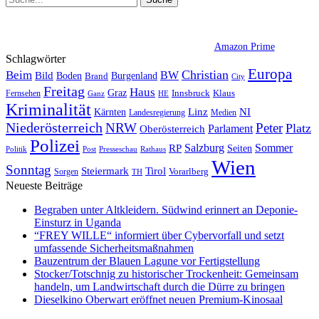
Amazon Prime
Schlagwörter
Europa
Christian
Beim
BW
Bild
Boden
Brand
Burgenland
City
Freitag
Haus
Graz
Fernsehen
Innsbruck
Klaus
Ganz
HE
Kriminalität
NI
Kärnten
Linz
Landesregierung
Medien
Niederösterreich
Peter
NRW
Platz
Oberösterreich
Parlament
Polizei
Sommer
Salzburg
RP
Seiten
Politik
Presseschau
Post
Rathaus
Wien
Sonntag
Steiermark
Tirol
Vorarlberg
Sorgen
TH
Neueste Beiträge
Begraben unter Altkleidern. Südwind erinnert an Deponie-
Einsturz in Uganda
“FREY WILLE“ informiert über Cybervorfall und setzt
umfassende Sicherheitsmaßnahmen
Bauzentrum der Blauen Lagune vor Fertigstellung
Stocker/Totschnig zu historischer Trockenheit: Gemeinsam
handeln, um Landwirtschaft durch die Dürre zu bringen
Dieselkino Oberwart eröffnet neuen Premium-Kinosaal