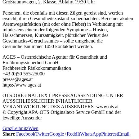
Großraumwagen, 2. Klasse, Abfahrt 19:30 Uhr
Personen, die ebenfalls mit diesen Zügen gereist sind, werden
ersucht, ihren Gesundheitszustand zu beobachten. Bei einer akuten
Atemwegsinfektion (mit oder ohne Fieber) in Verbindung mit
mindestens einem der folgenden Symptome – Husten,
Halsschmerzen, Kurzatmigkeit, plötzlicher Verlust des
Geschmacks-/Geruchssinnes – sollte umgehend die
Gesundheitsnummer 1450 kontaktiert werden.
AGES – Österreichische Agentur für Gesundheit und
Ernährungssicherheit GmbH
Fachbereich Risikokommunikation
+43 (0)50 555-25000
presse@ages.at
https://www.ages.at
OTS-ORIGINALTEXT PRESSEAUSSENDUNG UNTER
AUSSCHLIESSLICHER INHALTLICHER
VERANTWORTUNG DES AUSSENDERS. www.ots.at
© Copyright APA-OTS Originaltext-Service GmbH und der
jeweilige Aussender
Graz
Leibnitz
Wien
Share
Facebook
Twitter
Google+
ReddIt
WhatsApp
Pinterest
Email