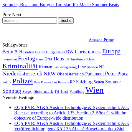
Sommer, Beats und Burger: Tourstart für Mäcci Summer Beats
Prev
Next
Amazon Prime
Schlagwörter
Europa
Christian
Beim
BW
Bild
Boden
Brand
Burgenland
City
Freitag
Haus
Graz
Fernsehen
Innsbruck
Klaus
Ganz
HE
Kriminalität
NI
Kärnten
Linz
Landesregierung
Medien
Niederösterreich
Peter
NRW
Platz
Oberösterreich
Parlament
Polizei
Sommer
Salzburg
RP
Seiten
Politik
Presseschau
Post
Rathaus
Wien
Sonntag
Steiermark
Tirol
Vorarlberg
Sorgen
TH
Neueste Beiträge
EQS-PVR: AT&S Austria Technologie & Systemtechnik AG:
Release according to Article 135, Section 2 BörseG with the
objective of Europe-wide distribution
EQS-PVR: AT&S Austria Technologie & Systemtechnik AG:
Veröffentlichung gemäß § 135 Abs. 2 BörseG mit dem Ziel