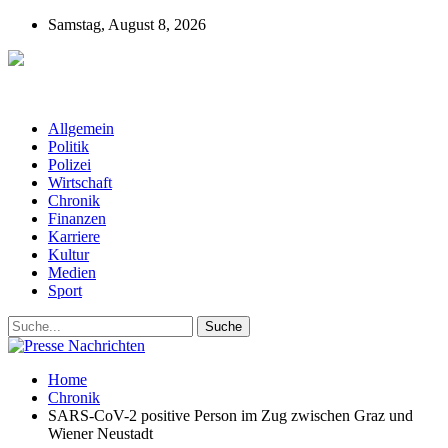
Samstag, August 8, 2026
Presse-Nachrichten - Nachrichten aus
Deutschland, Österreich und der ganzen Welt aus dem Bereich
Wirtschaft, Politik, Finanzen, Sport und Polizei - immer aktuell
Allgemein
Politik
Polizei
Wirtschaft
Chronik
Finanzen
Karriere
Kultur
Medien
Sport
Home
Chronik
SARS-CoV-2 positive Person im Zug zwischen Graz und
Wiener Neustadt