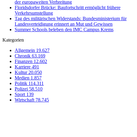
der europaweiten Verbreitung
Floridsdorfer Brücke: Baufortschritt ermöglicht frühere
Verkehrsumstellung
Tag des militärischen Widerstands: Bundesministerium für
Landesverteidigung erinnert an Mut und Gewissen
Summer Schools beleben den IMC Campus Krems
Kategorien
Allgemein
19.627
Chronik
63.169
Finanzen
12.602
Karriere
491
Kultur
20.050
Medien
1.857
Politik
114.311
Polizei
58.510
Sport
139
Wirtschaft
78.745