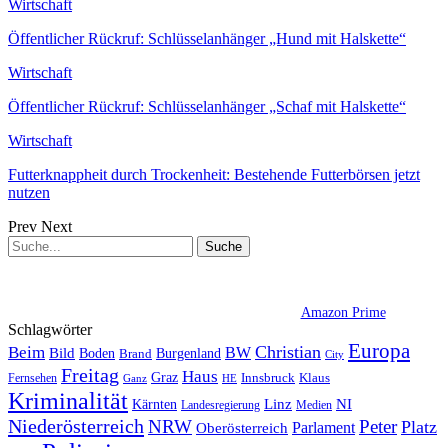
Wirtschaft
Öffentlicher Rückruf: Schlüsselanhänger „Hund mit Halskette“
Wirtschaft
Öffentlicher Rückruf: Schlüsselanhänger „Schaf mit Halskette“
Wirtschaft
Futterknappheit durch Trockenheit: Bestehende Futterbörsen jetzt
nutzen
Prev
Next
Amazon Prime
Schlagwörter
Europa
Christian
Beim
BW
Bild
Boden
Brand
Burgenland
City
Freitag
Haus
Graz
Fernsehen
Innsbruck
Klaus
Ganz
HE
Kriminalität
NI
Kärnten
Linz
Landesregierung
Medien
Niederösterreich
Peter
NRW
Platz
Oberösterreich
Parlament