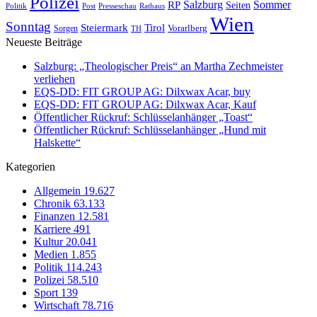
Polizei
Sommer
Salzburg
RP
Seiten
Politik
Presseschau
Post
Rathaus
Wien
Sonntag
Steiermark
Tirol
Vorarlberg
Sorgen
TH
Neueste Beiträge
Salzburg: „Theologischer Preis“ an Martha Zechmeister
verliehen
EQS-DD: FIT GROUP AG: Dilxwax Acar, buy
EQS-DD: FIT GROUP AG: Dilxwax Acar, Kauf
Öffentlicher Rückruf: Schlüsselanhänger „Toast“
Öffentlicher Rückruf: Schlüsselanhänger „Hund mit
Halskette“
Kategorien
Allgemein
19.627
Chronik
63.133
Finanzen
12.581
Karriere
491
Kultur
20.041
Medien
1.855
Politik
114.243
Polizei
58.510
Sport
139
Wirtschaft
78.716