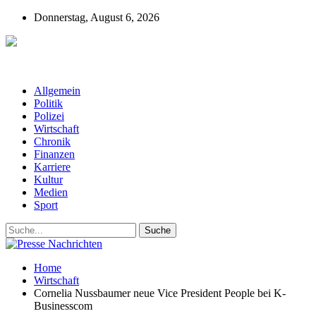
Donnerstag, August 6, 2026
Presse-Nachrichten - Nachrichten aus
Deutschland, Österreich und der ganzen Welt aus dem Bereich
Wirtschaft, Politik, Finanzen, Sport und Polizei - immer aktuell
Allgemein
Politik
Polizei
Wirtschaft
Chronik
Finanzen
Karriere
Kultur
Medien
Sport
Home
Wirtschaft
Cornelia Nussbaumer neue Vice President People bei K-
Businesscom