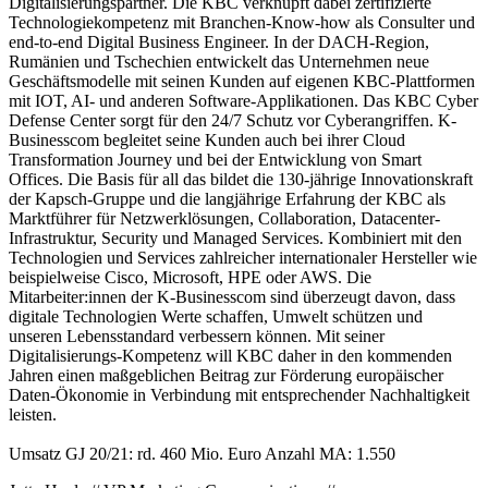
Digitalisierungspartner. Die KBC verknüpft dabei zertifizierte
Technologiekompetenz mit Branchen-Know-how als Consulter und
end-to-end Digital Business Engineer. In der DACH-Region,
Rumänien und Tschechien entwickelt das Unternehmen neue
Geschäftsmodelle mit seinen Kunden auf eigenen KBC-Plattformen
mit IOT, AI- und anderen Software-Applikationen. Das KBC Cyber
Defense Center sorgt für den 24/7 Schutz vor Cyberangriffen. K-
Businesscom begleitet seine Kunden auch bei ihrer Cloud
Transformation Journey und bei der Entwicklung von Smart
Offices. Die Basis für all das bildet die 130-jährige Innovationskraft
der Kapsch-Gruppe und die langjährige Erfahrung der KBC als
Marktführer für Netzwerklösungen, Collaboration, Datacenter-
Infrastruktur, Security und Managed Services. Kombiniert mit den
Technologien und Services zahlreicher internationaler Hersteller wie
beispielweise Cisco, Microsoft, HPE oder AWS. Die
Mitarbeiter:innen der K-Businesscom sind überzeugt davon, dass
digitale Technologien Werte schaffen, Umwelt schützen und
unseren Lebensstandard verbessern können. Mit seiner
Digitalisierungs-Kompetenz will KBC daher in den kommenden
Jahren einen maßgeblichen Beitrag zur Förderung europäischer
Daten-Ökonomie in Verbindung mit entsprechender Nachhaltigkeit
leisten.
Umsatz GJ 20/21: rd. 460 Mio. Euro Anzahl MA: 1.550