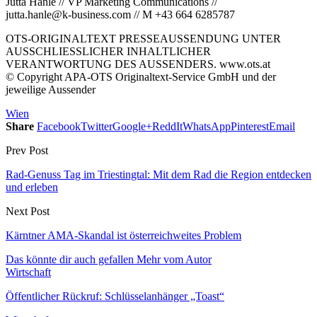
Jutta Hanle // VP Marketing Communications //
jutta.hanle@k-business.com // M +43 664 6285787
OTS-ORIGINALTEXT PRESSEAUSSENDUNG UNTER
AUSSCHLIESSLICHER INHALTLICHER
VERANTWORTUNG DES AUSSENDERS. www.ots.at
© Copyright APA-OTS Originaltext-Service GmbH und der
jeweilige Aussender
Wien
Share
Facebook
Twitter
Google+
ReddIt
WhatsApp
Pinterest
Email
Prev Post
Rad-Genuss Tag im Triestingtal: Mit dem Rad die Region entdecken
und erleben
Next Post
Kärntner AMA-Skandal ist österreichweites Problem
Das könnte dir auch gefallen
Mehr vom Autor
Wirtschaft
Öffentlicher Rückruf: Schlüsselanhänger „Toast“