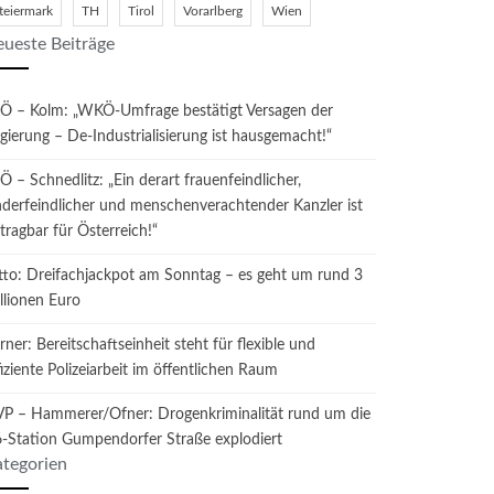
teiermark
TH
Tirol
Vorarlberg
Wien
ueste Beiträge
Ö – Kolm: „WKÖ-Umfrage bestätigt Versagen der
gierung – De-Industrialisierung ist hausgemacht!“
Ö – Schnedlitz: „Ein derart frauenfeindlicher,
nderfeindlicher und menschenverachtender Kanzler ist
tragbar für Österreich!“
tto: Dreifachjackpot am Sonntag – es geht um rund 3
llionen Euro
rner: Bereitschaftseinheit steht für flexible und
fiziente Polizeiarbeit im öffentlichen Raum
P – Hammerer/Ofner: Drogenkriminalität rund um die
-Station Gumpendorfer Straße explodiert
tegorien