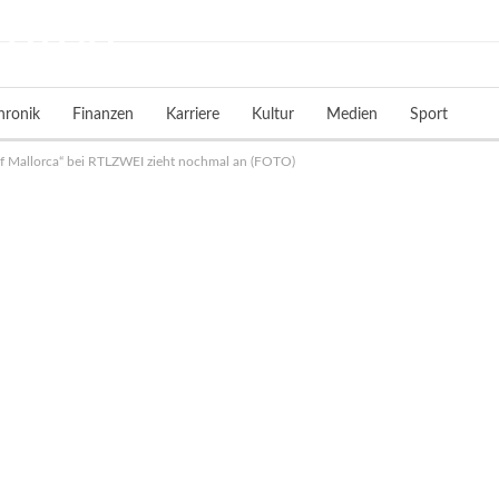
hronik
Finanzen
Karriere
Kultur
Medien
Sport
uf Mallorca“ bei RTLZWEI zieht nochmal an (FOTO)