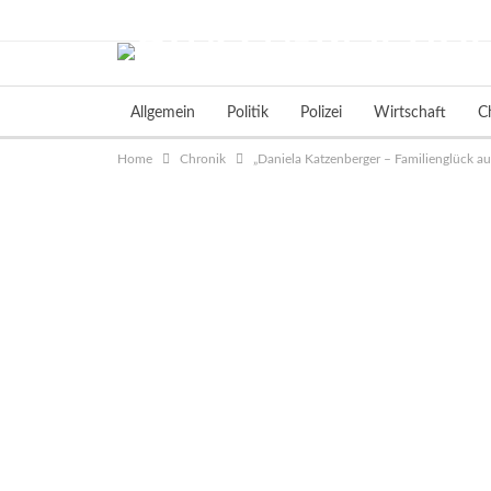
Samstag, August 8, 2026
Allgemein
Politik
Polizei
Wirtschaft
C
Home
Chronik
„Daniela Katzenberger – Familienglück a