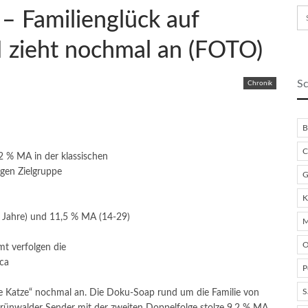
– Familienglück auf
 zieht nochmal an (FOTO)
Sc
Chronik
B
C
2 % MA in der klassischen
gen Zielgruppe
G
K
 Jahre) und 11,5 % MA (14-29)
M
O
t verfolgen die
rca
P
S
ie Katze“ nochmal an. Die Doku-Soap rund um die Familie von