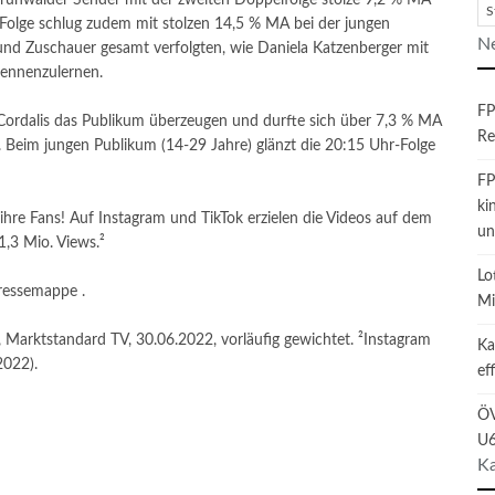
Grünwalder Sender mit der zweiten Doppelfolge stolze 9,2 % MA
S
 Folge schlug zudem mit stolzen 14,5 % MA bei der jungen
Ne
und Zuschauer gesamt verfolgten, wie Daniela Katzenberger mit
kennenzulernen.
FP
ordalis das Publikum überzeugen und durfte sich über 7,3 % MA
Re
. Beim jungen Publikum (14-29 Jahre) glänzt die 20:15 Uhr-Folge
FP
ki
ihre Fans! Auf Instagram und TikTok erzielen die Videos auf dem
un
,3 Mio. Views.²
Lo
Pressemappe .
Mi
arktstandard TV, 30.06.2022, vorläufig gewichtet. ²Instagram
Ka
2022).
ef
ÖV
U6
Ka