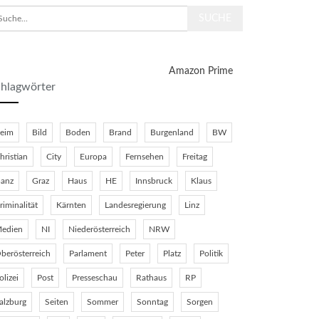
Amazon Prime
hlagwörter
eim
Bild
Boden
Brand
Burgenland
BW
hristian
City
Europa
Fernsehen
Freitag
anz
Graz
Haus
HE
Innsbruck
Klaus
riminalität
Kärnten
Landesregierung
Linz
edien
NI
Niederösterreich
NRW
berösterreich
Parlament
Peter
Platz
Politik
olizei
Post
Presseschau
Rathaus
RP
alzburg
Seiten
Sommer
Sonntag
Sorgen