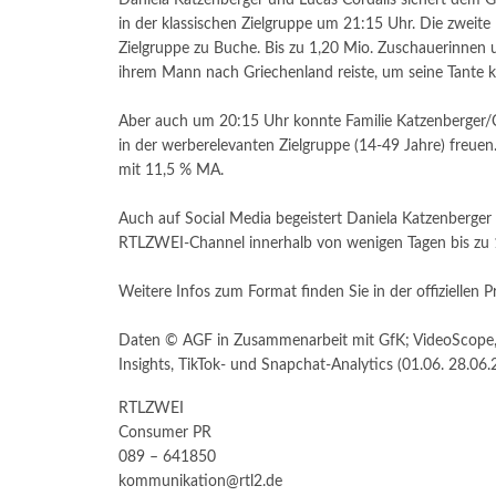
Daniela Katzenberger und Lucas Cordalis sichert dem 
in der klassischen Zielgruppe um 21:15 Uhr. Die zweite
Zielgruppe zu Buche. Bis zu 1,20 Mio. Zuschauerinnen 
ihrem Mann nach Griechenland reiste, um seine Tante 
Aber auch um 20:15 Uhr konnte Familie Katzenberger/C
in der werberelevanten Zielgruppe (14-49 Jahre) freuen
mit 11,5 % MA.
Auch auf Social Media begeistert Daniela Katzenberger 
RTLZWEI-Channel innerhalb von wenigen Tagen bis zu 1
Weitere Infos zum Format finden Sie in der offiziellen 
Daten © AGF in Zusammenarbeit mit GfK; VideoScope, M
Insights, TikTok- und Snapchat-Analytics (01.06. 28.06.
RTLZWEI
Consumer PR
089 – 641850
kommunikation@rtl2.de