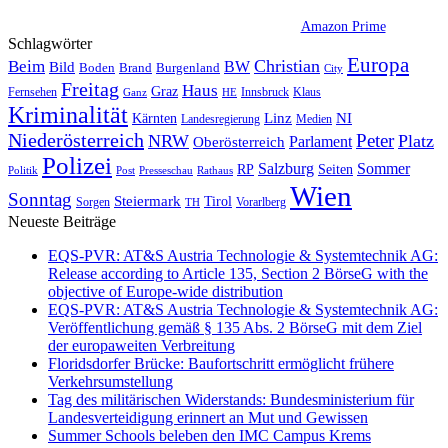
Amazon Prime
Schlagwörter
Europa
Christian
Beim
BW
Bild
Boden
Brand
Burgenland
City
Freitag
Haus
Graz
Fernsehen
Innsbruck
Klaus
Ganz
HE
Kriminalität
NI
Kärnten
Linz
Landesregierung
Medien
Niederösterreich
Peter
NRW
Platz
Oberösterreich
Parlament
Polizei
Sommer
Salzburg
RP
Seiten
Politik
Presseschau
Post
Rathaus
Wien
Sonntag
Steiermark
Tirol
Vorarlberg
Sorgen
TH
Neueste Beiträge
EQS-PVR: AT&S Austria Technologie & Systemtechnik AG:
Release according to Article 135, Section 2 BörseG with the
objective of Europe-wide distribution
EQS-PVR: AT&S Austria Technologie & Systemtechnik AG:
Veröffentlichung gemäß § 135 Abs. 2 BörseG mit dem Ziel
der europaweiten Verbreitung
Floridsdorfer Brücke: Baufortschritt ermöglicht frühere
Verkehrsumstellung
Tag des militärischen Widerstands: Bundesministerium für
Landesverteidigung erinnert an Mut und Gewissen
Summer Schools beleben den IMC Campus Krems