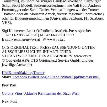
Tourismus), im Sport (Salzburger Landes-Skiverband, Salzburger
Schul-Sport-Modell, Spitzensportler:innen wie Vali Höll, Andreas
Prommegger oder Sarah Dreier, Veranstaltungen wie der Trumer
Triathlon oder die Mountain Attack, diverse regionale Sportvereine)
oder für Bildungseinrichtungen (Universität Salzburg, FH Salzburg,
VHS).
Sigi Kämmerer, Leiter Öffentlichkeitsarbeit, Pressesprecher
T +43 662 8886-10520 | M +43 664 7801 6513
E sigi.kaemmerer@rvs.at | W www.rvs.at
OTS-ORIGINALTEXT PRESSEAUSSENDUNG UNTER
AUSSCHLIESSLICHER INHALTLICHER
VERANTWORTUNG DES AUSSENDERS. www.ots.at
© Copyright APA-OTS Originaltext-Service GmbH und der
jeweilige Aussender
Höll
Konrad
Salzburg
Trumer
Share
Facebook
Twitter
Google+
ReddIt
WhatsApp
Pinterest
Email
Prev Post
Corona-Virus: Aktuelle Kennzahlen der Stadt Wien
Next Post