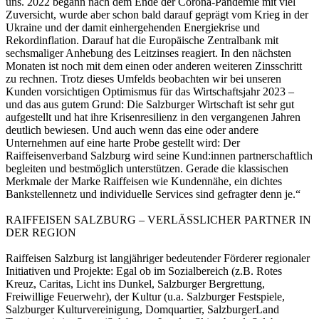
uns. 2022 begann nach dem Ende der Corona-Pandemie mit viel
Zuversicht, wurde aber schon bald darauf geprägt vom Krieg in der
Ukraine und der damit einhergehenden Energiekrise und
Rekordinflation. Darauf hat die Europäische Zentralbank mit
sechsmaliger Anhebung des Leitzinses reagiert. In den nächsten
Monaten ist noch mit dem einen oder anderen weiteren Zinsschritt
zu rechnen. Trotz dieses Umfelds beobachten wir bei unseren
Kunden vorsichtigen Optimismus für das Wirtschaftsjahr 2023 –
und das aus gutem Grund: Die Salzburger Wirtschaft ist sehr gut
aufgestellt und hat ihre Krisenresilienz in den vergangenen Jahren
deutlich bewiesen. Und auch wenn das eine oder andere
Unternehmen auf eine harte Probe gestellt wird: Der
Raiffeisenverband Salzburg wird seine Kund:innen partnerschaftlich
begleiten und bestmöglich unterstützen. Gerade die klassischen
Merkmale der Marke Raiffeisen wie Kundennähe, ein dichtes
Bankstellennetz und individuelle Services sind gefragter denn je.“
RAIFFEISEN SALZBURG – VERLÄSSLICHER PARTNER IN
DER REGION
Raiffeisen Salzburg ist langjähriger bedeutender Förderer regionaler
Initiativen und Projekte: Egal ob im Sozialbereich (z.B. Rotes
Kreuz, Caritas, Licht ins Dunkel, Salzburger Bergrettung,
Freiwillige Feuerwehr), der Kultur (u.a. Salzburger Festspiele,
Salzburger Kulturvereinigung, Domquartier, SalzburgerLand