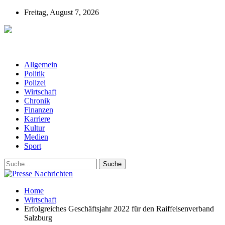
Freitag, August 7, 2026
Presse-Nachrichten - Nachrichten aus
Deutschland, Österreich und der ganzen Welt aus dem Bereich
Wirtschaft, Politik, Finanzen, Sport und Polizei - immer aktuell
Allgemein
Politik
Polizei
Wirtschaft
Chronik
Finanzen
Karriere
Kultur
Medien
Sport
Home
Wirtschaft
Erfolgreiches Geschäftsjahr 2022 für den Raiffeisenverband
Salzburg