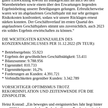
guten Entwicklung sowohl im Bankgeschäft als auch bei den
Warenbetrieben sowie einem über den Erwartungen liegenden
Ergebnisbeitrag unserer Beteiligungen gelungen. Erfreulicherweise
waren wir im abgelaufenen Geschäftsjahr mit nur sehr geringen
Risikokosten konfrontiert, sodass wir unsere Rücklagen erneut
stärken konnten. Der Geschäftsverlauf im ersten Quartal des
angelaufenen Geschäftsjahres stimmt uns zuversichtlich, auch 2023
ein solides Ergebnis erwirtschaften zu können.“
DIE WICHTIGSTEN KENNZAHLEN DES
KONZERNABSCHLUSSES PER 31.12.2022 (IN TEUR):
* Betriebsergebnis: 55.923
* Ergebnis der gewöhnlichen Geschäftstätigkeit: 53.411
* Bilanzsumme: 9.788.956
* Eigenmittel: 810.733
* Eigenmittelquote: 16,2%
* Forderungen an Kunden: 4.391.721
* Verbindlichkeiten gegenüber Kunden: 3.342.789
VORSICHTIGER OPTIMISMUS TROTZ
REKORDINFLATION UND ZEITENWENDE FÜR DIE
ZINSPOLITIK
Heinz Konrad: „Ein bewegtes und ereignisreiches Jahr liegt hinter