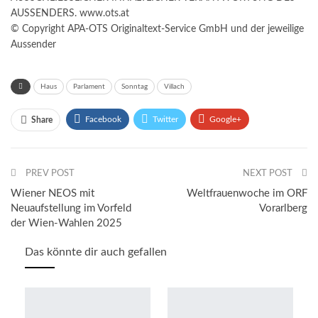
AUSSENDERS. www.ots.at
© Copyright APA-OTS Originaltext-Service GmbH und der jeweilige
Aussender
Haus
Parlament
Sonntag
Villach
Facebook
Twitter
Google+
Share
ReddIt
WhatsApp
Pinterest
PREV POST
Email
NEXT POST
Wiener NEOS mit
Weltfrauenwoche im ORF
Neuaufstellung im Vorfeld
Vorarlberg
der Wien-Wahlen 2025
Das könnte dir auch gefallen