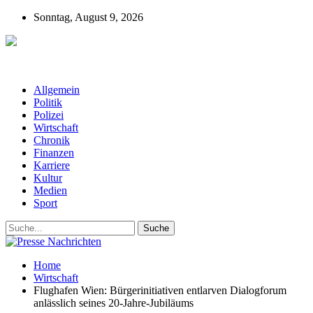
Sonntag, August 9, 2026
Presse-Nachrichten - Nachrichten aus
Deutschland, Österreich und der ganzen Welt aus dem Bereich
Wirtschaft, Politik, Finanzen, Sport und Polizei - immer aktuell
Allgemein
Politik
Polizei
Wirtschaft
Chronik
Finanzen
Karriere
Kultur
Medien
Sport
Home
Wirtschaft
Flughafen Wien: Bürgerinitiativen entlarven Dialogforum
anlässlich seines 20-Jahre-Jubiläums