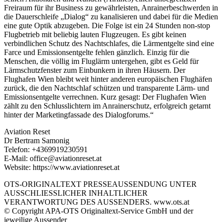
Freiraum für ihr Business zu gewährleisten, Anrainerbeschwerden in
die Dauerschleife „Dialog“ zu kanalisieren und dabei für die Medien
eine gute Optik abzugeben. Die Folge ist ein 24 Stunden non-stop
Flugbetrieb mit beliebig lauten Flugzeugen. Es gibt keinen
verbindlichen Schutz des Nachtschlafes, die Lärmentgelte sind eine
Farce und Emissionsentgelte fehlen gänzlich. Einzig für die
Menschen, die völlig im Fluglärm untergehen, gibt es Geld für
Lärmschutzfenster zum Einbunkern in ihren Häusern. Der
Flughafen Wien bleibt weit hinter anderen europäischen Flughäfen
zurück, die den Nachtschlaf schützen und transparente Lärm- und
Emissionsentgelte verrechnen. Kurz gesagt: Der Flughafen Wien
zählt zu den Schlusslichtern im Anrainerschutz, erfolgreich getarnt
hinter der Marketingfassade des Dialogforums.“
Aviation Reset
Dr Bertram Samonig
Telefon: +4369919230591
E-Mail: office@aviationreset.at
Website: https://www.aviationreset.at
OTS-ORIGINALTEXT PRESSEAUSSENDUNG UNTER
AUSSCHLIESSLICHER INHALTLICHER
VERANTWORTUNG DES AUSSENDERS. www.ots.at
© Copyright APA-OTS Originaltext-Service GmbH und der
jeweilige Aussender