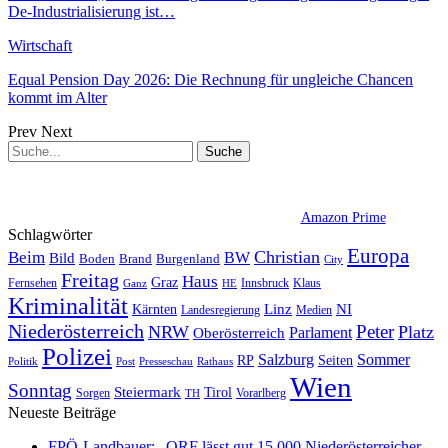
De-Industrialisierung ist…
Wirtschaft
Equal Pension Day 2026: Die Rechnung für ungleiche Chancen
kommt im Alter
Prev
Next
Amazon Prime
Schlagwörter
Europa
Christian
Beim
BW
Bild
Boden
Brand
Burgenland
City
Freitag
Haus
Graz
Fernsehen
Innsbruck
Klaus
Ganz
HE
Kriminalität
NI
Kärnten
Linz
Landesregierung
Medien
Niederösterreich
Peter
NRW
Platz
Oberösterreich
Parlament
Polizei
Sommer
Salzburg
RP
Seiten
Politik
Presseschau
Post
Rathaus
Wien
Sonntag
Steiermark
Tirol
Vorarlberg
Sorgen
TH
Neueste Beiträge
FPÖ-Landbauer: „ORF lässt gut 15.000 Niederösterreicher