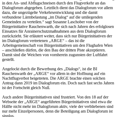
in den An- und Abflugschneisen durch den Flugverkehr an das
Dialogforum abgegeben. Letztlich dient das Dialogforum vor allem
dazu, die ungezügelte Verkehrsentwicklung und die damit
verbundene Lärmbelastung „im Dialog“ auf die umliegenden
Gemeinden zu verteilen.“ sagt Susanne Laschober von der
Bürgerinitiative Rauchenwarth, die sich nach Jahren des erfolglosen
Einsatzes für Anrainerschutzmaßnahmen aus dem Dialogforum
zurückzieht. Sie erläutert weiter, dass sich nur Bürgerinitiativen der
im Dialogforum vertretenen „ARGE“ – das ist die
Arbeitsgemeinschaft von Bürgerinitiativen um den Flughafen Wien
– anschließen dürfen, die den Bau der dritten Piste akzeptieren.
Damit sind die Weichen von vornherein zugunsten der Luftfahrt
gestellt.
Angelockt durch die Bewerbung des „Dialogs“, ist die BI
Rauchenwarth der „ARGE“ vor allem in der Hoffnung auf ein
Nachtflugverbot beigetreten. Die ARGE brachte einen solchen
Antrag dann 2019 im Dialogforum ein. Doch nach fast sechs Jahren
ist der Fortschritt gleich Null.
Auch andere Bürgerinitiativen sind frustriert. Von den 18 auf der
Webseite der „ARGE“ angeführten Bürgerinitiativen sind etwa die
Hälfte nicht mehr im Dialogforum aktiv, viele der verbliebenen sind
nur mehr Einzelpersonen, denn die Beteiligung am Dialogforum ist
sinnlos.