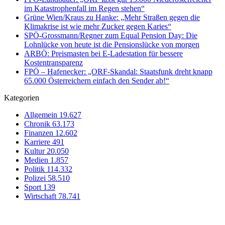
im Katastrophenfall im Regen stehen“
Grüne Wien/Kraus zu Hanke: „Mehr Straßen gegen die
Klimakrise ist wie mehr Zucker gegen Karies“
SPÖ-Grossmann/Regner zum Equal Pension Day: Die
Lohnlücke von heute ist die Pensionslücke von morgen
ARBÖ: Preismasten bei E-Ladestation für bessere
Kostentransparenz
FPÖ – Hafenecker: „ORF-Skandal: Staatsfunk dreht knapp
65.000 Österreichern einfach den Sender ab!“
Kategorien
Allgemein
19.627
Chronik
63.173
Finanzen
12.602
Karriere
491
Kultur
20.050
Medien
1.857
Politik
114.332
Polizei
58.510
Sport
139
Wirtschaft
78.741