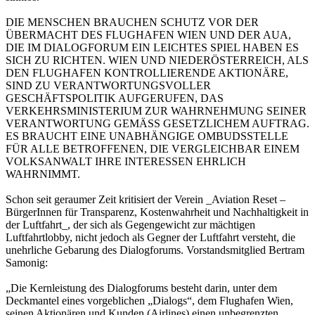
DIE MENSCHEN BRAUCHEN SCHUTZ VOR DER
ÜBERMACHT DES FLUGHAFEN WIEN UND DER AUA,
DIE IM DIALOGFORUM EIN LEICHTES SPIEL HABEN ES
SICH ZU RICHTEN. WIEN UND NIEDERÖSTERREICH, ALS
DEN FLUGHAFEN KONTROLLIERENDE AKTIONÄRE,
SIND ZU VERANTWORTUNGSVOLLER
GESCHÄFTSPOLITIK AUFGERUFEN, DAS
VERKEHRSMINISTERIUM ZUR WAHRNEHMUNG SEINER
VERANTWORTUNG GEMÄSS GESETZLICHEM AUFTRAG.
ES BRAUCHT EINE UNABHÄNGIGE OMBUDSSTELLE
FÜR ALLE BETROFFENEN, DIE VERGLEICHBAR EINEM
VOLKSANWALT IHRE INTERESSEN EHRLICH
WAHRNIMMT.
Schon seit geraumer Zeit kritisiert der Verein _Aviation Reset –
BürgerInnen für Transparenz, Kostenwahrheit und Nachhaltigkeit in
der Luftfahrt_, der sich als Gegengewicht zur mächtigen
Luftfahrtlobby, nicht jedoch als Gegner der Luftfahrt versteht, die
unehrliche Gebarung des Dialogforums. Vorstandsmitglied Bertram
Samonig:
„Die Kernleistung des Dialogforums besteht darin, unter dem
Deckmantel eines vorgeblichen „Dialogs“, dem Flughafen Wien,
seinen Aktionären und Kunden (Airlines) einen unbegrenzten