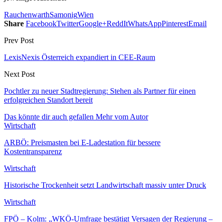
Rauchenwarth
Samonig
Wien
Share
Facebook
Twitter
Google+
ReddIt
WhatsApp
Pinterest
Email
Prev Post
LexisNexis Österreich expandiert in CEE-Raum
Next Post
Pochtler zu neuer Stadtregierung: Stehen als Partner für einen
erfolgreichen Standort bereit
Das könnte dir auch gefallen
Mehr vom Autor
Wirtschaft
ARBÖ: Preismasten bei E-Ladestation für bessere
Kostentransparenz
Wirtschaft
Historische Trockenheit setzt Landwirtschaft massiv unter Druck
Wirtschaft
FPÖ – Kolm: „WKÖ-Umfrage bestätigt Versagen der Regierung –