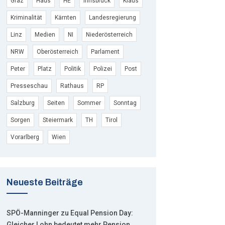
Graz
Haus
HE
Innsbruck
Klaus
Kriminalität
Kärnten
Landesregierung
Linz
Medien
NI
Niederösterreich
NRW
Oberösterreich
Parlament
Peter
Platz
Politik
Polizei
Post
Presseschau
Rathaus
RP
Salzburg
Seiten
Sommer
Sonntag
Sorgen
Steiermark
TH
Tirol
Vorarlberg
Wien
Neueste Beiträge
SPÖ-Manninger zu Equal Pension Day:
Gleicher Lohn bedeutet mehr Pension