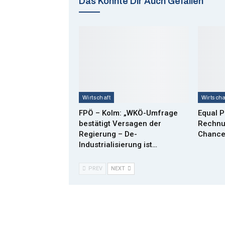
Das Könnte Dir Auch Gefallen
Wirtschaft
Wirtscha
FPÖ – Kolm: „WKÖ-Umfrage
Equal P
bestätigt Versagen der
Rechnu
Regierung – De-
Chance
Industrialisierung ist…
PREV
NEXT