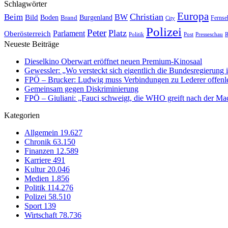
Schlagwörter
Europa
Christian
Beim
BW
Bild
Boden
Brand
Burgenland
Fernse
City
Polizei
Peter
Platz
Oberösterreich
Parlament
Politik
Presseschau
Post
R
Neueste Beiträge
Dieselkino Oberwart eröffnet neuen Premium-Kinosaal
Gewessler: „Wo versteckt sich eigentlich die Bundesregierung i
FPÖ – Brucker: Ludwig muss Verbindungen zu Lederer offenl
Gemeinsam gegen Diskriminierung
FPÖ – Giuliani: „Fauci schweigt, die WHO greift nach der Ma
Kategorien
Allgemein
19.627
Chronik
63.150
Finanzen
12.589
Karriere
491
Kultur
20.046
Medien
1.856
Politik
114.276
Polizei
58.510
Sport
139
Wirtschaft
78.736