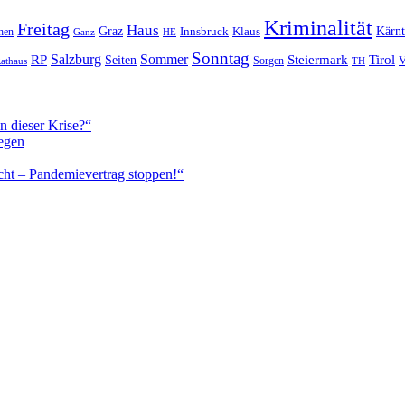
Kriminalität
Freitag
Haus
Graz
Kärn
hen
Innsbruck
Klaus
Ganz
HE
Sonntag
Sommer
Salzburg
RP
Seiten
Steiermark
Tirol
V
Sorgen
TH
athaus
n dieser Krise?“
egen
cht – Pandemievertrag stoppen!“