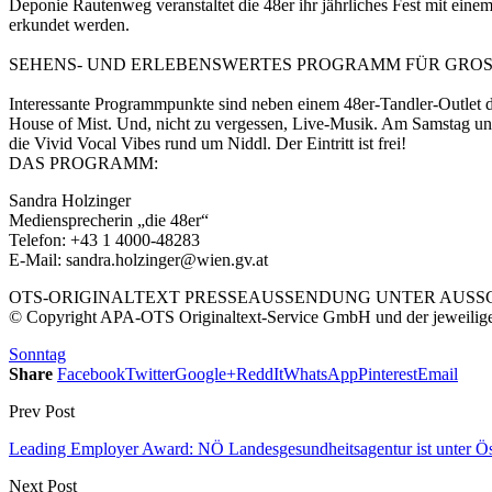
Deponie Rautenweg veranstaltet die 48er ihr jährliches Fest mit e
erkundet werden.
SEHENS- UND ERLEBENSWERTES PROGRAMM FÜR GROS
Interessante Programmpunkte sind neben einem 48er-Tandler-Outlet 
House of Mist. Und, nicht zu vergessen, Live-Musik. Am Samstag unt
die Vivid Vocal Vibes rund um Niddl. Der Eintritt ist frei!
DAS PROGRAMM:
Sandra Holzinger
Mediensprecherin „die 48er“
Telefon: +43 1 4000-48283
E-Mail: sandra.holzinger@wien.gv.at
OTS-ORIGINALTEXT PRESSEAUSSENDUNG UNTER AUSSCH
© Copyright APA-OTS Originaltext-Service GmbH und der jeweilig
Sonntag
Share
Facebook
Twitter
Google+
ReddIt
WhatsApp
Pinterest
Email
Prev Post
Leading Employer Award: NÖ Landesgesundheitsagentur ist unter Ös
Next Post