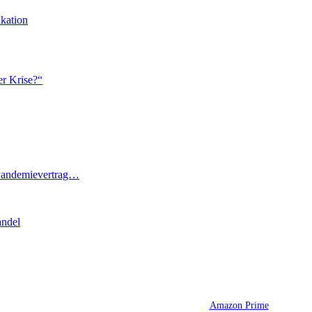
ikation
er Krise?“
 Pandemievertrag…
andel
Amazon Prime