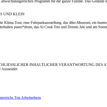
inem abwechslungsreichen Programm für die ganze Familie. Das Geländ
S UND KLEIN
die Klima-Tour, eine Fuhrparkausstellung, das 48er-Museum, ein bun
erhalten piano*drum, das Al Cook Trio und Dennis Jale und am Sonntag
LIESSLICHER INHALTLICHER VERANTWORTUNG DES AUS
e Aussender
terreichs Top Arbeitgebern