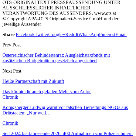
OTS-ORIGINALTEXT PRESSEAUSSENDUNG UNTER
AUSSCHLIESSLICHER INHALTLICHER
VERANTWORTUNG DES AUSSENDERS. www.ots.at
© Copyright APA-OTS Originaltext-Service GmbH und der
jeweilige Aussender
Share
Facebook
Twitter
Google+
ReddIt
WhatsApp
Pinterest
Email
Prev Post
Österreichischer Behindertenrat: Ausgleichstaxfonds mit
zusätzlichen Budgetmitteln gesetzlich abgesichert
Next Post
Heiße Partnerschaft mit Zukunft
Das könnte dir auch gefallen
Mehr vom Autor
Chronik
Königsberger-Ludwig warnt vor falschen Tierrettungs-NGOs aus
Drittstaaten: „Nur weil…
Chronik
Seit 2024 bis Jahresende 2026: 400 Aufnahmen von Polizeischülern