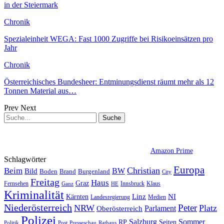
in der Steiermark
Chronik
Spezialeinheit WEGA: Fast 1000 Zugriffe bei Risikoeinsätzen pro
Jahr
Chronik
Österreichisches Bundesheer: Entminungsdienst räumt mehr als 12
Tonnen Material aus…
Prev
Next
Amazon Prime
Schlagwörter
Europa
Christian
Beim
BW
Bild
Boden
Brand
Burgenland
City
Freitag
Haus
Graz
Fernsehen
Innsbruck
Klaus
Ganz
HE
Kriminalität
NI
Kärnten
Linz
Landesregierung
Medien
Niederösterreich
Peter
NRW
Platz
Oberösterreich
Parlament
Polizei
Sommer
Salzburg
RP
Seiten
Politik
Presseschau
Post
Rathaus