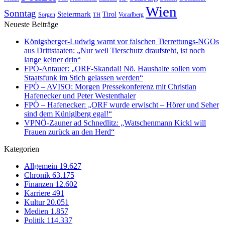
Wien
Sonntag
Steiermark
Tirol
Vorarlberg
Sorgen
TH
Neueste Beiträge
Königsberger-Ludwig warnt vor falschen Tierrettungs-NGOs
aus Drittstaaten: „Nur weil Tierschutz draufsteht, ist noch
lange keiner drin“
FPÖ-Antauer: „ORF-Skandal! Nö. Haushalte sollen vom
Staatsfunk im Stich gelassen werden“
FPÖ – AVISO: Morgen Pressekonferenz mit Christian
Hafenecker und Peter Westenthaler
FPÖ – Hafenecker: „ORF wurde erwischt – Hörer und Seher
sind dem Küniglberg egal!“
VPNÖ-Zauner ad Schnedlitz: „Watschenmann Kickl will
Frauen zurück an den Herd“
Kategorien
Allgemein
19.627
Chronik
63.175
Finanzen
12.602
Karriere
491
Kultur
20.051
Medien
1.857
Politik
114.337