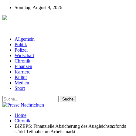
Sonntag, August 9, 2026
Presse-Nachrichten - Nachrichten aus
Deutschland, Österreich und der ganzen Welt aus dem Bereich
Wirtschaft, Politik, Finanzen, Sport und Polizei - immer aktuell
Allgemein
Politik
Polizei
Wirtschaft
Chronik
Finanzen
Karriere
Kultur
Medien
Sport
Home
Chronik
BIZEPS: Finanzielle Absicherung des Ausgleichstaxfonds
stärkt Teilhabe am Arbeitsmarkt