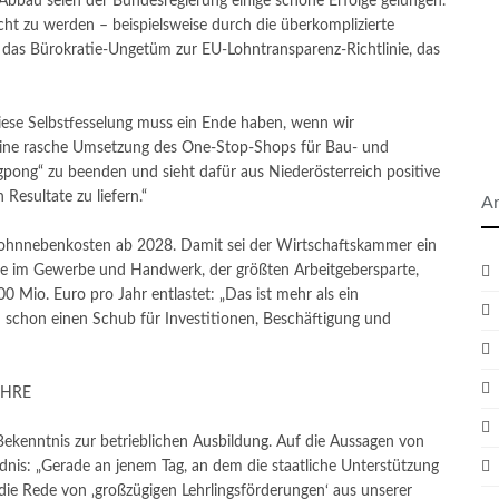
-Abbau seien der Bundesregierung einige schöne Erfolge gelungen.
ht zu werden – beispielsweise durch die überkomplizierte
das Bürokratie-Ungetüm zur EU-Lohntransparenz-Richtlinie, das
Diese Selbstfesselung muss ein Ende haben, wenn wir
eine rasche Umsetzung des One-Stop-Shops für Bau- und
pong“ zu beenden und sieht dafür aus Niederösterreich positive
 Resultate zu liefern.“
Ar
Lohnnebenkosten ab 2028. Damit sei der Wirtschaftskammer ein
iebe im Gewerbe und Handwerk, der größten Arbeitgebersparte,
 Mio. Euro pro Jahr entlastet: „Das ist mehr als ein
schon einen Schub für Investitionen, Beschäftigung und
EHRE
 Bekenntnis zur betrieblichen Ausbildung. Auf die Aussagen von
dnis: „Gerade an jenem Tag, an dem die staatliche Unterstützung
t die Rede von ‚großzügigen Lehrlingsförderungen‘ aus unserer