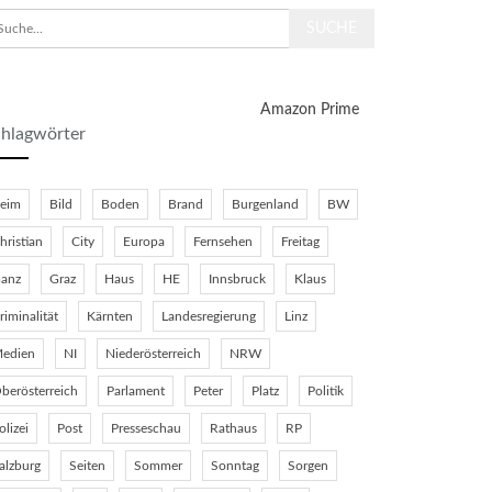
Amazon Prime
hlagwörter
eim
Bild
Boden
Brand
Burgenland
BW
hristian
City
Europa
Fernsehen
Freitag
anz
Graz
Haus
HE
Innsbruck
Klaus
riminalität
Kärnten
Landesregierung
Linz
edien
NI
Niederösterreich
NRW
berösterreich
Parlament
Peter
Platz
Politik
olizei
Post
Presseschau
Rathaus
RP
alzburg
Seiten
Sommer
Sonntag
Sorgen