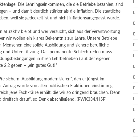
ktenlage: Die Lehrlingseinkommen, die die Betriebe bezahlen, sind
en – und damit deutlich stärker als die Inflation. Die staatliche
ben, weil sie gedeckelt ist und nicht inflationsangepasst wurde.
n attraktiv bleibt und wer versucht, sich aus der Verantwortung
ber wir wollen ein klares Bekenntnis zur Lehre. Unsere Betriebe
en Menschen eine solide Ausbildung und sichere berufliche
ung und Unterstützung. Das permanente Schlechtreden muss
ldungsbedingungen in ihren Lehrbetrieben (laut der eigenen
 2,2 geben – „ein gutes Gut!“
te sichern, Ausbildung modernisieren“, den er jüngst im
 Antrag wurde von allen politischen Fraktionen einstimmig
ch jene Fachkräfte erhält, die wir so dringend brauchen. Denn
nd dreifach drauf“, so Denk abschließend. (PWK334/HSP)