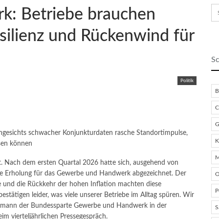
: Betriebe brauchen
silienz und Rückenwind für
Sc
Politik
B
C
G
gesichts schwacher Konjunkturdaten rasche Standortimpulse,
K
hsen können
M
. Nach dem ersten Quartal 2026 hatte sich, ausgehend von
elle Erholung für das Gewerbe und Handwerk abgezeichnet. Der
O
se und die Rückkehr der hohen Inflation machten diese
P
stätigen leider, was viele unserer Betriebe im Alltag spüren. Wir
ann der Bundessparte Gewerbe und Handwerk in der
S
 vierteljährlichen Pressegespräch.