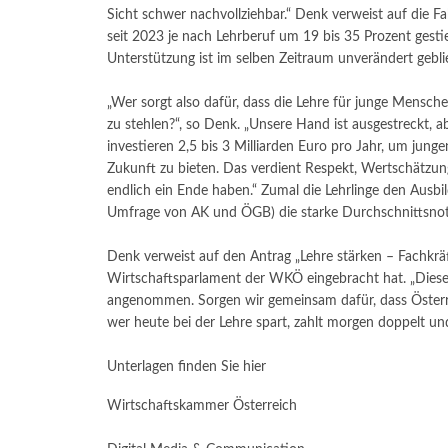
Sicht schwer nachvollziehbar.“ Denk verweist auf die Fa
seit 2023 je nach Lehrberuf um 19 bis 35 Prozent gestieg
Unterstützung ist im selben Zeitraum unverändert geblie
„Wer sorgt also dafür, dass die Lehre für junge Mensche
zu stehlen?“, so Denk. „Unsere Hand ist ausgestreckt, a
investieren 2,5 bis 3 Milliarden Euro pro Jahr, um jung
Zukunft zu bieten. Das verdient Respekt, Wertschätz
endlich ein Ende haben.“ Zumal die Lehrlinge den Ausbi
Umfrage von AK und ÖGB) die starke Durchschnittsnote
Denk verweist auf den Antrag „Lehre stärken – Fachkräf
Wirtschaftsparlament der WKÖ eingebracht hat. „Dieser
angenommen. Sorgen wir gemeinsam dafür, dass Österrei
wer heute bei der Lehre spart, zahlt morgen doppelt u
Unterlagen finden Sie hier
Wirtschaftskammer Österreich