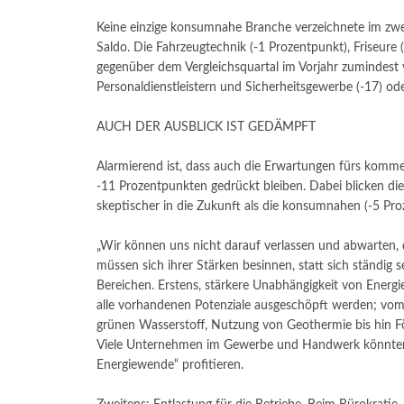
Keine einzige konsumnahe Branche verzeichnete im zwei
Saldo. Die Fahrzeugtechnik (-1 Prozentpunkt), Friseure
gegenüber dem Vergleichsquartal im Vorjahr zumindest 
Personaldienstleistern und Sicherheitsgewerbe (-17) o
AUCH DER AUSBLICK IST GEDÄMPFT
Alarmierend ist, dass auch die Erwartungen fürs komm
-11 Prozentpunkten gedrückt bleiben. Dabei blicken d
skeptischer in die Zukunft als die konsumnahen (-5 Pro
„Wir können uns nicht darauf verlassen und abwarten, 
müssen sich ihrer Stärken besinnen, statt sich ständig sel
Bereichen. Erstens, stärkere Unabhängigkeit von Energie
alle vorhandenen Potenziale ausgeschöpft werden; vom
grünen Wasserstoff, Nutzung von Geothermie bis hin 
Viele Unternehmen im Gewerbe und Handwerk könnten 
Energiewende“ profitieren.