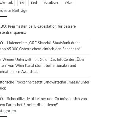
teiermark
TH
Tirol
Vorarlberg
Wien
ueste Beiträge
BÖ: Preismasten bei E-Ladestation für bessere
stentransparenz
Ö – Hafenecker: „ORF-Skandal: Staatsfunk dreht
app 65.000 Österreichern einfach den Sender ab!“
e Wiener Unterwelt holt Gold: Das InfoCenter „Über
ten“ von Wien Kanal räumt bei nationalen und
ternationalen Awards ab
storische Trockenheit setzt Landwirtschaft massiv unter
uck
Ö – Schnedlitz: „Mikl-Leitner und Co müssen sich von
rem Parteichef Stocker distanzieren!“
tegorien