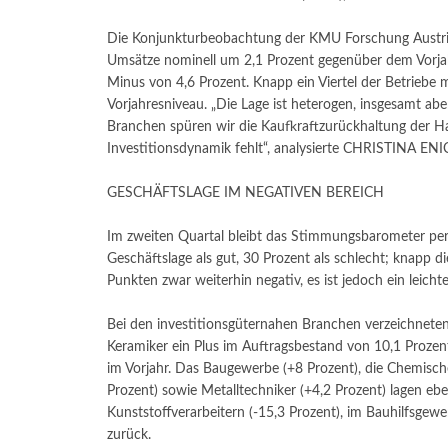
Die Konjunkturbeobachtung der KMU Forschung Austria 
Umsätze nominell um 2,1 Prozent gegenüber dem Vorjah
Minus von 4,6 Prozent. Knapp ein Viertel der Betriebe 
Vorjahresniveau. „Die Lage ist heterogen, insgesamt 
Branchen spüren wir die Kaufkraftzurückhaltung der H
Investitionsdynamik fehlt“, analysierte CHRISTINA E
GESCHÄFTSLAGE IM NEGATIVEN BEREICH
Im zweiten Quartal bleibt das Stimmungsbarometer per S
Geschäftslage als gut, 30 Prozent als schlecht; knapp di
Punkten zwar weiterhin negativ, es ist jedoch ein leich
Bei den investitionsgüternahen Branchen verzeichneten 
Keramiker ein Plus im Auftragsbestand von 10,1 Prozen
im Vorjahr. Das Baugewerbe (+8 Prozent), die Chemisc
Prozent) sowie Metalltechniker (+4,2 Prozent) lagen ebe
Kunststoffverarbeitern (-15,3 Prozent), im Bauhilfsgew
zurück.