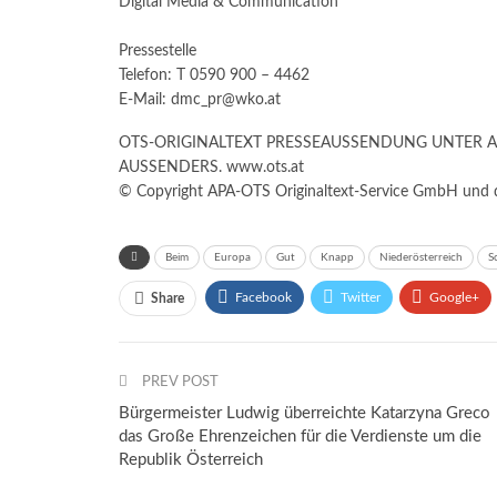
Digital Media & Communication
Pressestelle
Telefon: T 0590 900 – 4462
E-Mail: dmc_pr@wko.at
OTS-ORIGINALTEXT PRESSEAUSSENDUNG UNTER 
AUSSENDERS. www.ots.at
© Copyright APA-OTS Originaltext-Service GmbH und d
Beim
Europa
Gut
Knapp
Niederösterreich
S
Facebook
Twitter
Google+
Share
PREV POST
Bürgermeister Ludwig überreichte Katarzyna Greco
das Große Ehrenzeichen für die Verdienste um die
Republik Österreich