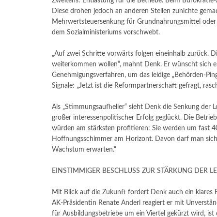
Zweitens: Entlastung für die Betriebe. Beim Bürokratie
Diese drohen jedoch an anderen Stellen zunichte gemac
Mehrwertsteuersenkung für Grundnahrungsmittel oder 
dem Sozialministeriums vorschwebt.
„Auf zwei Schritte vorwärts folgen eineinhalb zurück. 
weiterkommen wollen“, mahnt Denk. Er wünscht sich 
Genehmigungsverfahren, um das leidige „Behörden-Ping
Signale: „Jetzt ist die Reformpartnerschaft gefragt, rasch
Als „Stimmungsaufheller“ sieht Denk die Senkung der 
großer interessenpolitischer Erfolg geglückt. Die Betr
würden am stärksten profitieren: Sie werden um fast 400
Hoffnungsschimmer am Horizont. Davon darf man sich 
Wachstum erwarten.“
EINSTIMMIGER BESCHLUSS ZUR STÄRKUNG DER L
Mit Blick auf die Zukunft fordert Denk auch ein klares
AK-Präsidentin Renate Anderl reagiert er mit Unverstän
für Ausbildungsbetriebe um ein Viertel gekürzt wird, is