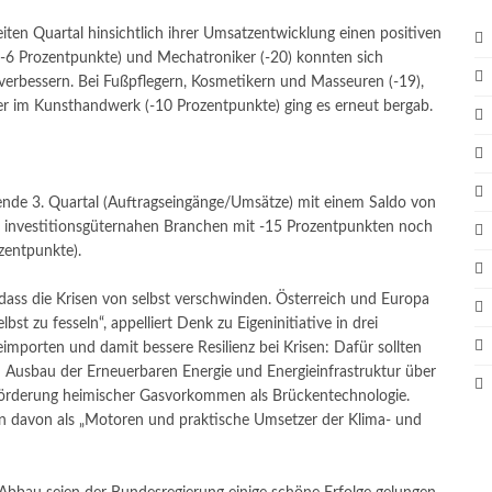
ten Quartal hinsichtlich ihrer Umsatzentwicklung einen positiven
 (-6 Prozentpunkte) und Mechatroniker (-20) konnten sich
verbessern. Bei Fußpflegern, Kosmetikern und Masseuren (-19),
der im Kunsthandwerk (-10 Prozentpunkte) ging es erneut bergab.
ende 3. Quartal (Auftragseingänge/Umsätze) mit einem Saldo von
ie investitionsgüternahen Branchen mit -15 Prozentpunkten noch
zentpunkte).
dass die Krisen von selbst verschwinden. Österreich und Europa
bst zu fesseln“, appelliert Denk zu Eigeninitiative in drei
importen und damit bessere Resilienz bei Krisen: Dafür sollten
 Ausbau der Erneuerbaren Energie und Energieinfrastruktur über
Förderung heimischer Gasvorkommen als Brückentechnologie.
davon als „Motoren und praktische Umsetzer der Klima- und