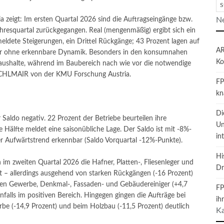
S
Ne
zeigt: Im ersten Quartal 2026 sind die Auftragseingänge bzw.
resquartal zurückgegangen. Real (mengenmäßig) ergibt sich ein
meldete Steigerungen, ein Drittel Rückgänge; 43 Prozent lagen auf
AR
aber ohne erkennbare Dynamik. Besonders in den konsumnahen
Ko
aushalte, während im Baubereich nach wie vor die notwendige
NICHLMAIR von der KMU Forschung Austria.
FP
kn
Di
aldo negativ. 22 Prozent der Betriebe beurteilen ihre
Un
e Hälfte meldet eine saisonübliche Lage. Der Saldo ist mit -8%-
in
ter Aufwärtstrend erkennbar (Saldo Vorquartal -12%-Punkte).
Hi
im zweiten Quartal 2026 die Hafner, Platten-, Fliesenleger und
Dr
t – allerdings ausgehend von starken Rückgängen (-16 Prozent)
hen Gewerbe, Denkmal-, Fassaden- und Gebäudereiniger (+4,7
FP
nfalls im positiven Bereich. Hingegen gingen die Aufträge bei
ih
erbe (-14,9 Prozent) und beim Holzbau (-11,5 Prozent) deutlich
Ka