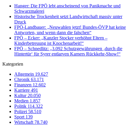
Hanger: Die FPÖ lebt anscheinend von Panikmache und
Schwarzmalerei
Historische Trockenheit setzt Landwirtschaft massiv unter
Druck
FPÖ-Landbauer: „Neuwahlen jetzt! Bundes-ÖVP hat keine
Antworten, und wenn dann die falschen“
FPÖ – Ecker: „Kanzler Stocker verhöhnt Eltern –
Kinderbetreuung ist Knochenarbeit!“
FPÖ – Schnedlitz: „3.092 Schutzgewährungen ‚durch die
Hintertür‘ für Syrer entlarven Karners Rückkehr-Show!“
Kategorien
Allgemein
19.627
Chronik
63.171
Finanzen
12.602
Karriere
491
Kultur
20.050
Medien
1.857
Politik
114.322
Polizei
58.510
Sport
139
Wirtschaft
78.740