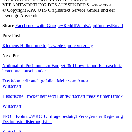
VERANTWORTUNG DES AUSSENDERS. www.ots.at
© Copyright APA-OTS Originaltext-Service GmbH und der
jeweilige Aussender
Share
Facebook
Twitter
Google+
ReddIt
WhatsApp
Pinterest
Email
Prev Post
Klemens Hallmann erlegt zweite Quote vorzeitig
Next Post
Nationalrat: Positionen zu Budget für Umwelt- und Klimaschutz
liegen weit auseinander
Das könnte dir auch gefallen
Mehr vom Autor
Wirtschaft
Historische Trockenheit setzt Landwirtschaft massiv unter Druck
Wirtschaft
FPÖ – Kolm: „WKÖ-Umfrage bestätigt Versagen der Regierung –
De-Industrialisierung ist…
Wirtschaft