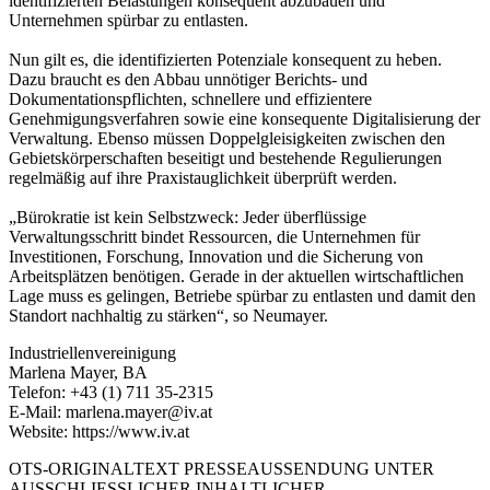
identifizierten Belastungen konsequent abzubauen und
Unternehmen spürbar zu entlasten.
Nun gilt es, die identifizierten Potenziale konsequent zu heben.
Dazu braucht es den Abbau unnötiger Berichts- und
Dokumentationspflichten, schnellere und effizientere
Genehmigungsverfahren sowie eine konsequente Digitalisierung der
Verwaltung. Ebenso müssen Doppelgleisigkeiten zwischen den
Gebietskörperschaften beseitigt und bestehende Regulierungen
regelmäßig auf ihre Praxistauglichkeit überprüft werden.
„Bürokratie ist kein Selbstzweck: Jeder überflüssige
Verwaltungsschritt bindet Ressourcen, die Unternehmen für
Investitionen, Forschung, Innovation und die Sicherung von
Arbeitsplätzen benötigen. Gerade in der aktuellen wirtschaftlichen
Lage muss es gelingen, Betriebe spürbar zu entlasten und damit den
Standort nachhaltig zu stärken“, so Neumayer.
Industriellenvereinigung
Marlena Mayer, BA
Telefon: +43 (1) 711 35-2315
E-Mail: marlena.mayer@iv.at
Website: https://www.iv.at
OTS-ORIGINALTEXT PRESSEAUSSENDUNG UNTER
AUSSCHLIESSLICHER INHALTLICHER