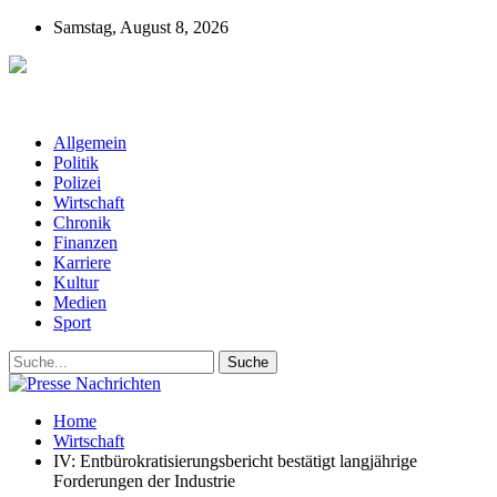
Samstag, August 8, 2026
Presse-Nachrichten - Nachrichten aus
Deutschland, Österreich und der ganzen Welt aus dem Bereich
Wirtschaft, Politik, Finanzen, Sport und Polizei - immer aktuell
Allgemein
Politik
Polizei
Wirtschaft
Chronik
Finanzen
Karriere
Kultur
Medien
Sport
Home
Wirtschaft
IV: Entbürokratisierungsbericht bestätigt langjährige
Forderungen der Industrie