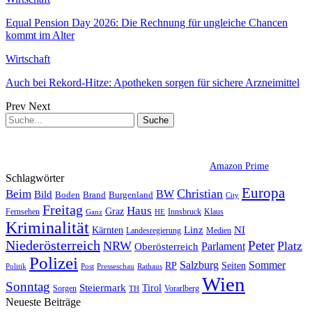
Equal Pension Day 2026: Die Rechnung für ungleiche Chancen
kommt im Alter
Wirtschaft
Auch bei Rekord-Hitze: Apotheken sorgen für sichere Arzneimittel
Prev
Next
Amazon Prime
Schlagwörter
Europa
Christian
Beim
BW
Bild
Boden
Brand
Burgenland
City
Freitag
Haus
Graz
Fernsehen
Innsbruck
Klaus
Ganz
HE
Kriminalität
NI
Kärnten
Linz
Landesregierung
Medien
Niederösterreich
Peter
NRW
Platz
Oberösterreich
Parlament
Polizei
Sommer
Salzburg
RP
Seiten
Politik
Presseschau
Post
Rathaus
Wien
Sonntag
Steiermark
Tirol
Vorarlberg
Sorgen
TH
Neueste Beiträge