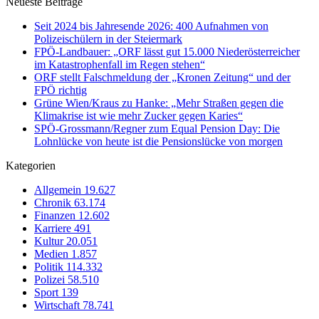
Neueste Beiträge
Seit 2024 bis Jahresende 2026: 400 Aufnahmen von
Polizeischülern in der Steiermark
FPÖ-Landbauer: „ORF lässt gut 15.000 Niederösterreicher
im Katastrophenfall im Regen stehen“
ORF stellt Falschmeldung der „Kronen Zeitung“ und der
FPÖ richtig
Grüne Wien/Kraus zu Hanke: „Mehr Straßen gegen die
Klimakrise ist wie mehr Zucker gegen Karies“
SPÖ-Grossmann/Regner zum Equal Pension Day: Die
Lohnlücke von heute ist die Pensionslücke von morgen
Kategorien
Allgemein
19.627
Chronik
63.174
Finanzen
12.602
Karriere
491
Kultur
20.051
Medien
1.857
Politik
114.332
Polizei
58.510
Sport
139
Wirtschaft
78.741