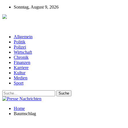
Sonntag, August 9, 2026
Presse-Nachrichten - Nachrichten aus
Deutschland, Österreich und der ganzen Welt aus dem Bereich
Wirtschaft, Politik, Finanzen, Sport und Polizei - immer aktuell
Allgemein
Politik
Polizei
Wirtschaft
Chronik
Finanzen
Karriere
Kultur
Medien
Sport
Home
Baumschlag