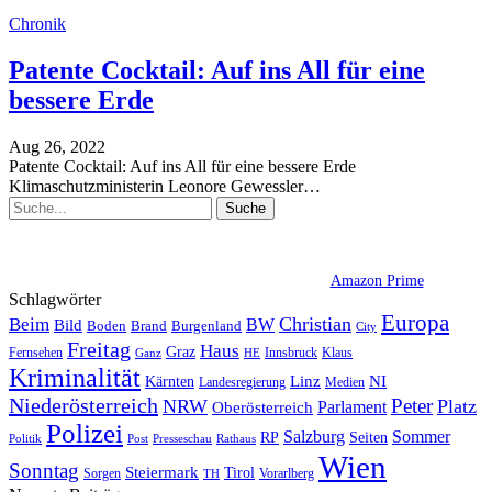
Chronik
Patente Cocktail: Auf ins All für eine
bessere Erde
Aug 26, 2022
Patente Cocktail: Auf ins All für eine bessere Erde
Klimaschutzministerin Leonore Gewessler
…
Amazon Prime
Schlagwörter
Europa
Christian
Beim
BW
Bild
Boden
Brand
Burgenland
City
Freitag
Haus
Graz
Fernsehen
Innsbruck
Klaus
Ganz
HE
Kriminalität
NI
Kärnten
Linz
Landesregierung
Medien
Niederösterreich
Peter
NRW
Platz
Oberösterreich
Parlament
Polizei
Sommer
Salzburg
RP
Seiten
Politik
Presseschau
Post
Rathaus
Wien
Sonntag
Steiermark
Tirol
Vorarlberg
Sorgen
TH