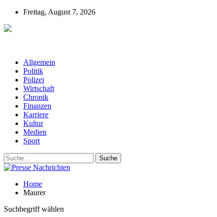
Freitag, August 7, 2026
Presse-Nachrichten - Nachrichten aus
Deutschland, Österreich und der ganzen Welt aus dem Bereich
Wirtschaft, Politik, Finanzen, Sport und Polizei - immer aktuell
Allgemein
Politik
Polizei
Wirtschaft
Chronik
Finanzen
Karriere
Kultur
Medien
Sport
Home
Maurer
Suchbegriff wählen