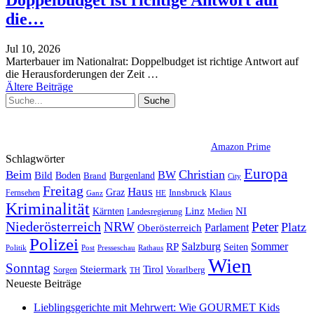
Doppelbudget ist richtige Antwort auf
die…
Jul 10, 2026
Marterbauer im Nationalrat: Doppelbudget ist richtige Antwort auf
die Herausforderungen der Zeit
…
Ältere Beiträge
Amazon Prime
Schlagwörter
Europa
Christian
Beim
BW
Bild
Boden
Brand
Burgenland
City
Freitag
Haus
Graz
Fernsehen
Innsbruck
Klaus
Ganz
HE
Kriminalität
NI
Kärnten
Linz
Landesregierung
Medien
Niederösterreich
Peter
NRW
Platz
Oberösterreich
Parlament
Polizei
Sommer
Salzburg
RP
Seiten
Politik
Post
Presseschau
Rathaus
Wien
Sonntag
Steiermark
Tirol
Vorarlberg
Sorgen
TH
Neueste Beiträge
Lieblingsgerichte mit Mehrwert: Wie GOURMET Kids