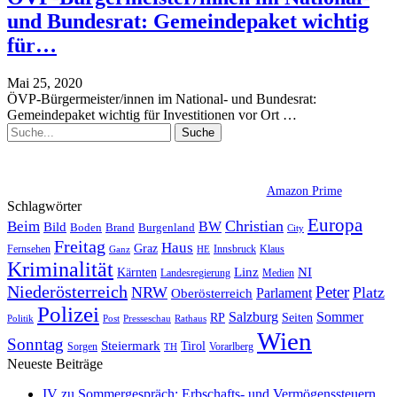
und Bundesrat: Gemeindepaket wichtig
für…
Mai 25, 2020
ÖVP-Bürgermeister/innen im National- und Bundesrat:
Gemeindepaket wichtig für Investitionen vor Ort
…
Amazon Prime
Schlagwörter
Europa
Christian
Beim
BW
Bild
Boden
Brand
Burgenland
City
Freitag
Haus
Graz
Fernsehen
Innsbruck
Klaus
Ganz
HE
Kriminalität
NI
Kärnten
Linz
Landesregierung
Medien
Niederösterreich
Peter
NRW
Platz
Oberösterreich
Parlament
Polizei
Sommer
Salzburg
RP
Seiten
Politik
Presseschau
Post
Rathaus
Wien
Sonntag
Steiermark
Tirol
Vorarlberg
Sorgen
TH
Neueste Beiträge
IV zu Sommergespräch: Erbschafts- und Vermögenssteuern