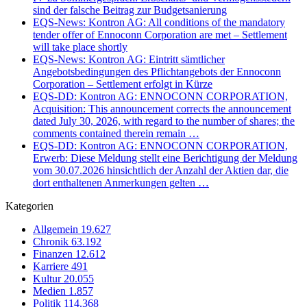
sind der falsche Beitrag zur Budgetsanierung
EQS-News: Kontron AG: All conditions of the mandatory
tender offer of Ennoconn Corporation are met – Settlement
will take place shortly
EQS-News: Kontron AG: Eintritt sämtlicher
Angebotsbedingungen des Pflichtangebots der Ennoconn
Corporation – Settlement erfolgt in Kürze
EQS-DD: Kontron AG: ENNOCONN CORPORATION,
Acquisition: This announcement corrects the announcement
dated July 30, 2026, with regard to the number of shares; the
comments contained therein remain …
EQS-DD: Kontron AG: ENNOCONN CORPORATION,
Erwerb: Diese Meldung stellt eine Berichtigung der Meldung
vom 30.07.2026 hinsichtlich der Anzahl der Aktien dar, die
dort enthaltenen Anmerkungen gelten …
Kategorien
Allgemein
19.627
Chronik
63.192
Finanzen
12.612
Karriere
491
Kultur
20.055
Medien
1.857
Politik
114.368