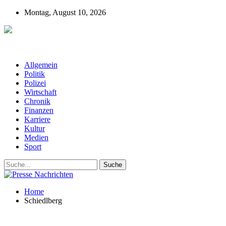
Montag, August 10, 2026
Presse-Nachrichten - Nachrichten aus
Deutschland, Österreich und der ganzen Welt aus dem Bereich
Wirtschaft, Politik, Finanzen, Sport und Polizei - immer aktuell
Allgemein
Politik
Polizei
Wirtschaft
Chronik
Finanzen
Karriere
Kultur
Medien
Sport
Home
Schiedlberg