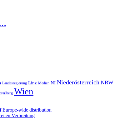
k…
Niederösterreich
NRW
NI
n
Linz
Landesregierung
Medien
Wien
orarlberg
 Europe-wide distribution
iten Verbreitung