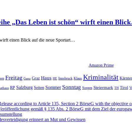
he „Das Leben ist schön“ wirft einen Blic
rft einen Blick auf die neue Sportart
…
Amazon Prime
Kriminalität
Freitag
Haus
Graz
Kärnte
hen
Innsbruck
Klaus
Ganz
HE
Sonntag
Sommer
Salzburg
RP
Seiten
Steiermark
Tirol
V
Sorgen
TH
athaus
se according to Article 135, Section 2 BörseG with the objective of
öffentlichung gemäß § 135 Abs. 2 BörseG mit dem Ziel der europawe
rsumstellung
desverteidigung erinnert an Mut und Gewissen