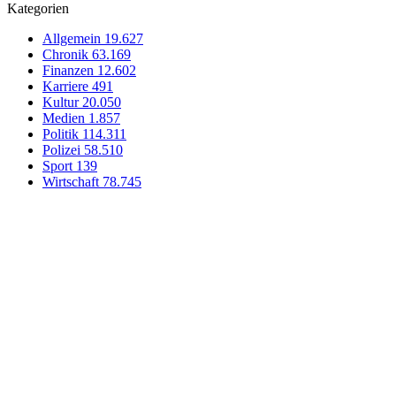
Kategorien
Allgemein
19.627
Chronik
63.169
Finanzen
12.602
Karriere
491
Kultur
20.050
Medien
1.857
Politik
114.311
Polizei
58.510
Sport
139
Wirtschaft
78.745