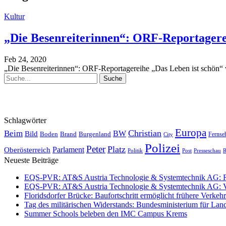
Kultur
„Die Besenreiterinnen“: ORF-Reportagerei
Feb 24, 2020
„Die Besenreiterinnen“: ORF-Reportagereihe „Das Leben ist schön“ wi
Schlagwörter
Europa
Christian
Beim
BW
Bild
Boden
Brand
Burgenland
Fernse
City
Polizei
Peter
Platz
Oberösterreich
Parlament
Politik
Presseschau
Post
R
Neueste Beiträge
EQS-PVR: AT&S Austria Technologie & Systemtechnik AG: Relea
EQS-PVR: AT&S Austria Technologie & Systemtechnik AG: Ver
Floridsdorfer Brücke: Baufortschritt ermöglicht frühere Verkeh
Tag des militärischen Widerstands: Bundesministerium für Lan
Summer Schools beleben den IMC Campus Krems