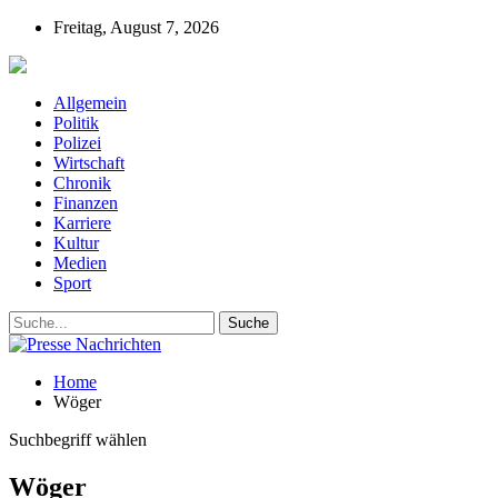
Freitag, August 7, 2026
Presse-Nachrichten - Nachrichten aus Deutschla
Allgemein
Politik
Polizei
Wirtschaft
Chronik
Finanzen
Karriere
Kultur
Medien
Sport
Home
Wöger
Suchbegriff wählen
Wöger