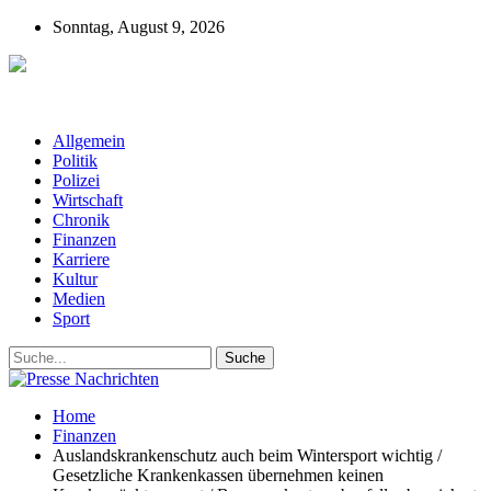
Sonntag, August 9, 2026
Presse-Nachrichten - Nachrichten aus
Deutschland, Österreich und der ganzen Welt aus dem Bereich
Wirtschaft, Politik, Finanzen, Sport und Polizei - immer aktuell
Allgemein
Politik
Polizei
Wirtschaft
Chronik
Finanzen
Karriere
Kultur
Medien
Sport
Home
Finanzen
Auslandskrankenschutz auch beim Wintersport wichtig /
Gesetzliche Krankenkassen übernehmen keinen