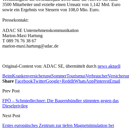
3500 Mitarbeiter und erzielte einen Umsatz von 1,142 Mrd. Euro
sowie ein Ergebnis vor Steuern von 108,0 Mio. Euro.
Pressekontakt:
ADAC SE Unternehmenskommunikation
Marion-Maxi Hartung
T 089 76 76 38 67
marion-maxi.hartung@adac.de
Original-Content von: ADAC SE, übermittelt durch
news aktuell
Beim
Krankenversicherung
Sommer
Tourismus
Verbraucher
Versicheru
Share
Facebook
Twitter
Google+
ReddIt
WhatsApp
Pinterest
Email
Prev Post
FPÖ – Schmiedlechner: Die Bauernbündler stimmten gegen das
Dieselprivileg
Next Post
Erstes europäisches Zentrum zur tiefen Magnetstimulation bei