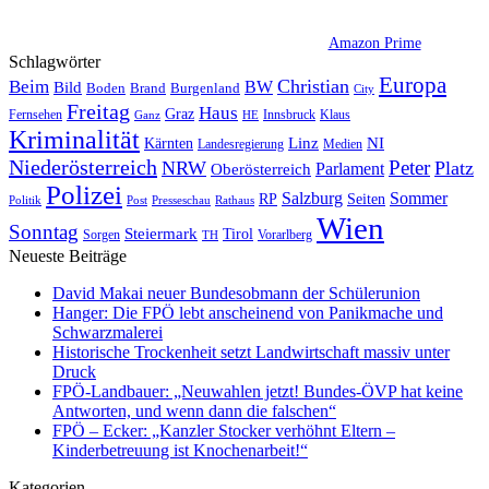
Amazon Prime
Schlagwörter
Europa
Christian
Beim
BW
Bild
Boden
Brand
Burgenland
City
Freitag
Haus
Graz
Fernsehen
Innsbruck
Klaus
Ganz
HE
Kriminalität
NI
Kärnten
Linz
Landesregierung
Medien
Niederösterreich
Peter
NRW
Platz
Oberösterreich
Parlament
Polizei
Sommer
Salzburg
RP
Seiten
Politik
Presseschau
Post
Rathaus
Wien
Sonntag
Steiermark
Tirol
Vorarlberg
Sorgen
TH
Neueste Beiträge
David Makai neuer Bundesobmann der Schülerunion
Hanger: Die FPÖ lebt anscheinend von Panikmache und
Schwarzmalerei
Historische Trockenheit setzt Landwirtschaft massiv unter
Druck
FPÖ-Landbauer: „Neuwahlen jetzt! Bundes-ÖVP hat keine
Antworten, und wenn dann die falschen“
FPÖ – Ecker: „Kanzler Stocker verhöhnt Eltern –
Kinderbetreuung ist Knochenarbeit!“
Kategorien