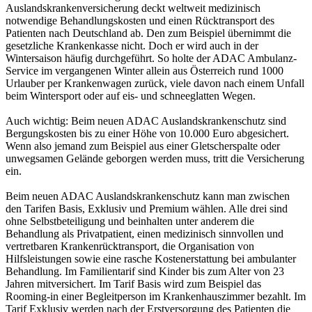
Auslandskrankenversicherung deckt weltweit medizinisch
notwendige Behandlungskosten und einen Rücktransport des
Patienten nach Deutschland ab. Den zum Beispiel übernimmt die
gesetzliche Krankenkasse nicht. Doch er wird auch in der
Wintersaison häufig durchgeführt. So holte der ADAC Ambulanz-
Service im vergangenen Winter allein aus Österreich rund 1000
Urlauber per Krankenwagen zurück, viele davon nach einem Unfall
beim Wintersport oder auf eis- und schneeglatten Wegen.
Auch wichtig: Beim neuen ADAC Auslandskrankenschutz sind
Bergungskosten bis zu einer Höhe von 10.000 Euro abgesichert.
Wenn also jemand zum Beispiel aus einer Gletscherspalte oder
unwegsamen Gelände geborgen werden muss, tritt die Versicherung
ein.
Beim neuen ADAC Auslandskrankenschutz kann man zwischen
den Tarifen Basis, Exklusiv und Premium wählen. Alle drei sind
ohne Selbstbeteiligung und beinhalten unter anderem die
Behandlung als Privatpatient, einen medizinisch sinnvollen und
vertretbaren Krankenrücktransport, die Organisation von
Hilfsleistungen sowie eine rasche Kostenerstattung bei ambulanter
Behandlung. Im Familientarif sind Kinder bis zum Alter von 23
Jahren mitversichert. Im Tarif Basis wird zum Beispiel das
Rooming-in einer Begleitperson im Krankenhauszimmer bezahlt. Im
Tarif Exklusiv werden nach der Erstversorgung des Patienten die