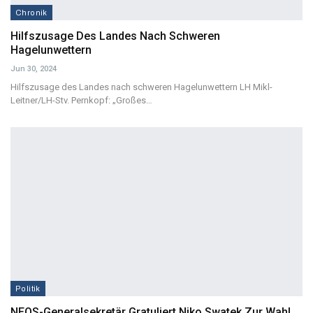
Chronik
Hilfszusage Des Landes Nach Schweren
Hagelunwettern
Jun 30, 2024
Hilfszusage des Landes nach schweren Hagelunwettern
LH Mikl-
Leitner/LH-Stv. Pernkopf: „Großes
…
Politik
NEOS-Generalsekretär Gratuliert Niko Swatek Zur Wahl