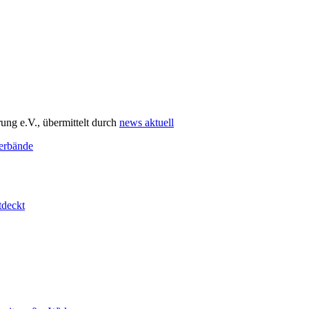
ng e.V., übermittelt durch
news aktuell
erbände
tdeckt