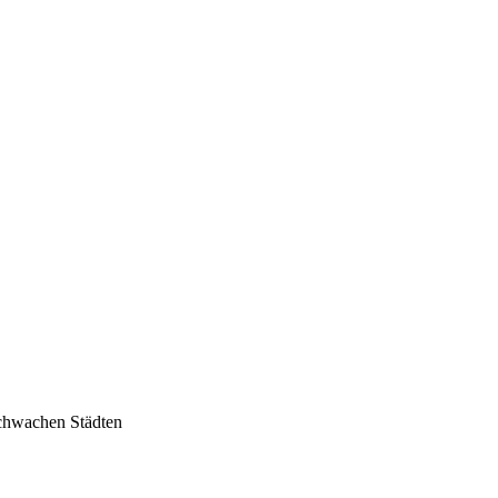
, Finanzen, Sport und Polizei - immer aktuell
schwachen Städten