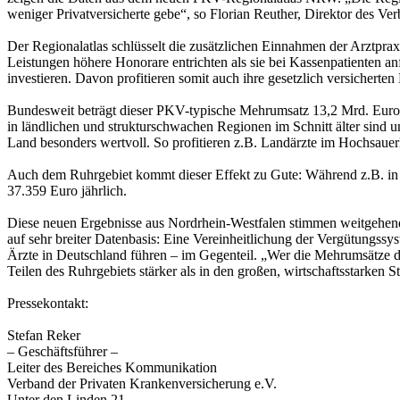
weniger Privatversicherte gebe“, so Florian Reuther, Direktor des V
Der Regionalatlas schlüsselt die zusätzlichen Einnahmen der Arztprax
Leistungen höhere Honorare entrichten als sie bei Kassenpatienten 
investieren. Davon profitieren somit auch ihre gesetzlich versicherten 
Bundesweit beträgt dieser PKV-typische Mehrumsatz 13,2 Mrd. Euro p
in ländlichen und strukturschwachen Regionen im Schnitt älter sind 
Land besonders wertvoll. So profitieren z.B. Landärzte im Hochsaue
Auch dem Ruhrgebiet kommt dieser Effekt zu Gute: Während z.B. in 
37.359 Euro jährlich.
Diese neuen Ergebnisse aus Nordrhein-Westfalen stimmen weitgehend 
auf sehr breiter Datenbasis: Eine Vereinheitlichung der Vergütungssy
Ärzte in Deutschland führen – im Gegenteil. „Wer die Mehrumsätze de
Teilen des Ruhrgebiets stärker als in den großen, wirtschaftsstarken 
Pressekontakt:
Stefan Reker
– Geschäftsführer –
Leiter des Bereiches Kommunikation
Verband der Privaten Krankenversicherung e.V.
Unter den Linden 21