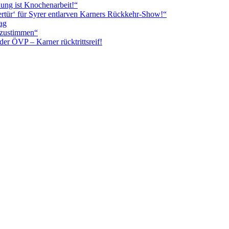
ung ist Knochenarbeit!“
rtür‘ für Syrer entlarven Karners Rückkehr-Show!“
ag
itzustimmen“
r ÖVP – Karner rücktrittsreif!