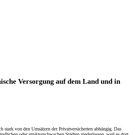
nische Versorgung auf dem Land und in
ch stark von den Umsätzen der Privatversicherten abhängig. Das
ndlichen oder strukturschwachen Städten niederlassen, weil es dort