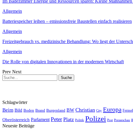
Im Badezimmer Energie und Ressourcen sparen: Kleine Maßnahmen 
Allgemein
Batteriespeicher leihen – emissionsfreie Baustellen einfach realisieren
Allgemein
Freizeitgebrauch vs. medizinische Behandlung: Wo liegt der Untersch
Allgemein
Die Rolle von digitalen Innovationen in der modernen Wirtschaft
Prev
Next
Schlagwörter
Europa
Christian
Beim
BW
Bild
Boden
Brand
Burgenland
Fernse
City
Polizei
Peter
Platz
Oberösterreich
Parlament
Politik
Presseschau
Post
R
Neueste Beiträge