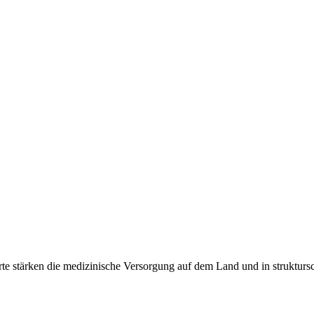
nd, Österreich und der ganzen Welt aus dem Bereich Wirtschaft, Politik
te stärken die medizinische Versorgung auf dem Land und in struktur