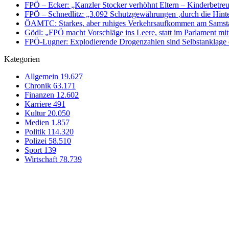
FPÖ – Ecker: „Kanzler Stocker verhöhnt Eltern – Kinderbetreu
FPÖ – Schnedlitz: „3.092 Schutzgewährungen ‚durch die Hinte
ÖAMTC: Starkes, aber ruhiges Verkehrsaufkommen am Samst
Gödl: „FPÖ macht Vorschläge ins Leere, statt im Parlament m
FPÖ-Lugner: Explodierende Drogenzahlen sind Selbstanklage de
Kategorien
Allgemein
19.627
Chronik
63.171
Finanzen
12.602
Karriere
491
Kultur
20.050
Medien
1.857
Politik
114.320
Polizei
58.510
Sport
139
Wirtschaft
78.739