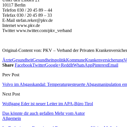
10117 Berlin
Telefon 030 / 20 45 89 – 44
Telefax 030 / 20 45 89 – 33
E-Mail stefan.reker@pkv.de
Internet www.pkv.de
Twitter www.twitter.com/pkv_verband
Original-Content von: PKV – Verband der Privaten Krankenversicheru
Ärzte
Gesundheit
Gesundheitspolitik
Kommune
Krankenversicherung
V
Share
Facebook
Twitter
Google+
ReddIt
WhatsApp
Pinterest
Email
Prev Post
Volvo im Abgasskandal: Temperaturgesteuerte Abgasmanipulation en
Next Post
Wolfgang Eder ist neuer Leiter im APA-Büro Tirol
Das könnte dir auch gefallen
Mehr vom Autor
Allgemein