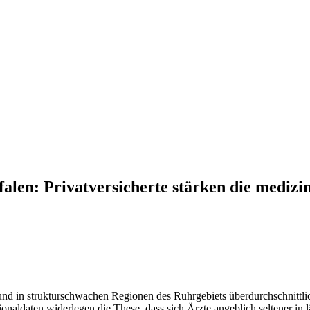
len: Privatversicherte stärken die medizi
und in strukturschwachen Regionen des Ruhrgebiets überdurchschnittli
daten widerlegen die These, dass sich Ärzte angeblich seltener in lä