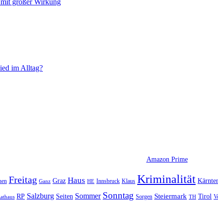
mit großer Wirkung
ied im Alltag?
Amazon Prime
Kriminalität
Freitag
Haus
Graz
Kärnte
hen
Innsbruck
Klaus
Ganz
HE
Sonntag
Sommer
Salzburg
RP
Seiten
Steiermark
Tirol
V
Sorgen
TH
athaus