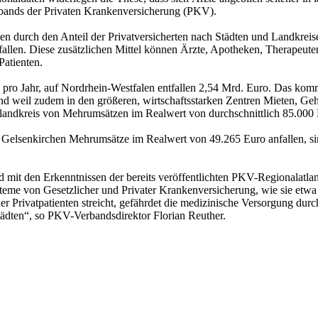
erbands der Privaten Krankenversicherung (PKV).
en durch den Anteil der Privatversicherten nach Städten und Landkreise
anfallen. Diese zusätzlichen Mittel können Ärzte, Apotheken, Therapeu
Patienten.
ro Jahr, auf Nordrhein-Westfalen entfallen 2,54 Mrd. Euro. Das komm
und weil zudem in den größeren, wirtschaftsstarken Zentren Mieten, Ge
rlandkreis von Mehrumsätzen im Realwert von durchschnittlich 85.000
Gelsenkirchen Mehrumsätze im Realwert von 49.265 Euro anfallen, sin
mit den Erkenntnissen der bereits veröffentlichten PKV-Regionalatlant
steme von Gesetzlicher und Privater Krankenversicherung, wie sie etwa
r Privatpatienten streicht, gefährdet die medizinische Versorgung du
Städten“, so PKV-Verbandsdirektor Florian Reuther.