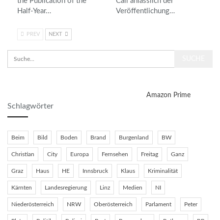
the Publication of the
Call anlässlich der
Half-Year…
Veröffentlichung…
PREV
NEXT
Amazon Prime
Schlagwörter
Beim
Bild
Boden
Brand
Burgenland
BW
Christian
City
Europa
Fernsehen
Freitag
Ganz
Graz
Haus
HE
Innsbruck
Klaus
Kriminalität
Kärnten
Landesregierung
Linz
Medien
NI
Niederösterreich
NRW
Oberösterreich
Parlament
Peter