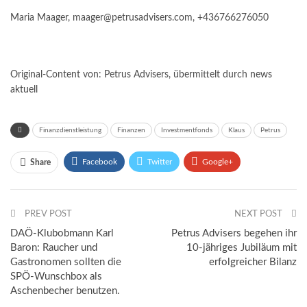
Maria Maager, maager@petrusadvisers.com, +436766276050
Original-Content von: Petrus Advisers, übermittelt durch
news
aktuell
Finanzdienstleistung
Finanzen
Investmentfonds
Klaus
Petrus
Facebook
Twitter
Google+
Share
ReddIt
WhatsApp
Pinterest
PREV POST
Email
NEXT POST
DAÖ-Klubobmann Karl
Petrus Advisers begehen ihr
Baron: Raucher und
10-jähriges Jubiläum mit
Gastronomen sollten die
erfolgreicher Bilanz
SPÖ-Wunschbox als
Aschenbecher benutzen.