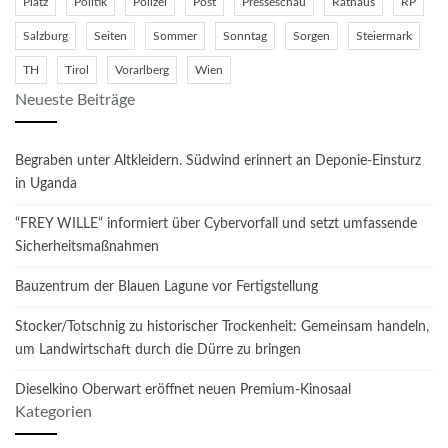
Platz
Politik
Polizei
Post
Presseschau
Rathaus
RP
Salzburg
Seiten
Sommer
Sonntag
Sorgen
Steiermark
TH
Tirol
Vorarlberg
Wien
Neueste Beiträge
Begraben unter Altkleidern. Südwind erinnert an Deponie-Einsturz
in Uganda
“FREY WILLE“ informiert über Cybervorfall und setzt umfassende
Sicherheitsmaßnahmen
Bauzentrum der Blauen Lagune vor Fertigstellung
Stocker/Totschnig zu historischer Trockenheit: Gemeinsam handeln,
um Landwirtschaft durch die Dürre zu bringen
Dieselkino Oberwart eröffnet neuen Premium-Kinosaal
Kategorien