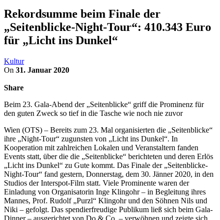
Rekordsumme beim Finale der
„Seitenblicke-Night-Tour“: 410.343 Euro
für „Licht ins Dunkel“
Kultur
On
31. Januar 2020
Share
Beim 23. Gala-Abend der „Seitenblicke“ griff die Prominenz für
den guten Zweck so tief in die Tasche wie noch nie zuvor
Wien (OTS) – Bereits zum 23. Mal organisierten die „Seitenblicke“
ihre „Night-Tour“ zugunsten von „Licht ins Dunkel“. In
Kooperation mit zahlreichen Lokalen und Veranstaltern fanden
Events statt, über die die „Seitenblicke“ berichteten und deren Erlös
„Licht ins Dunkel“ zu Gute kommt. Das Finale der „Seitenblicke-
Night-Tour“ fand gestern, Donnerstag, dem 30. Jänner 2020, in den
Studios der Interspot-Film statt. Viele Prominente waren der
Einladung von Organisatorin Inge Klingohr – in Begleitung ihres
Mannes, Prof. Rudolf „Purzl“ Klingohr und den Söhnen Nils und
Niki – gefolgt. Das spendierfreudige Publikum ließ sich beim Gala-
Dinner – ausgerichtet von Do & Co. – verwöhnen und zeigte sich