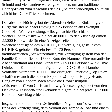
Sarata, Gery Keszler, Dagmar Koller, Ossi Schellmann, Hans
Schmid und viele andere waren gekommen, um am traditionellen
Charity-Event zum Abschluss der 23. „Seitenblicke-Night-Tour“ für
„Licht ins Dunkel“ teilzunehmen.
Das absolute Höchstgebot des Abends erzielte die Einladung von
Bürgermeister Michael Ludwig für 25 Personen aufs Weingut
Cobenzl – Weinverkostung, selbstgemachte Fleischlaberln und
Wiener Lied inklusive –, die bei 48.000 Euro den Zuschlag erhielt.
22.000 Euro wurde für eine Anzeigenseite in der
Wochenendausgabe des KURIER, zur Verfügung gestellt vom
KURIER, geboten. Für ein Fest für 70 Personen im
traditionsreichen „Schweizerhaus“, zur Verfügung gestellt von der
Familie Kolarik, fiel bei 17.000 Euro der Hammer. Eine romantische
Abendrundfahrt am Donaukanal für 50 bis 60 Personen – inklusive
Drinks und Kulinarik –, ermöglicht von DDSG Blue Danube
Schiffahrt, wurde um 16.000 Euro ersteigert. Unter die „Top Five“
schafften es auch die beiden Exponate „Chopard Happy Hearts
Bangle“ von Chopard Wien sowie die Bronzeskulptur
„Wissensdurst“ von Christian Ludwig Attersee, gespendet von den
Denkmal-, Fassaden- und Gebäudereinigern, die bei jeweils 12.000
Euro den Zuschlag erhielten.
Insgesamt konnte mit der „Seitenblicke-Night-Tour“ sowie dem
Erlös der Versteigerung, dem Verkauf der Tombola-Lose und einem