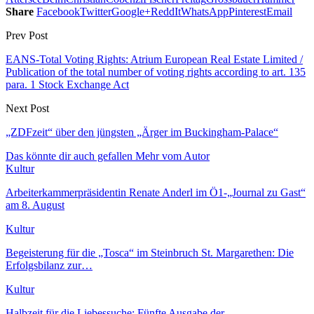
Share
Facebook
Twitter
Google+
ReddIt
WhatsApp
Pinterest
Email
Prev Post
EANS-Total Voting Rights: Atrium European Real Estate Limited /
Publication of the total number of voting rights according to art. 135
para. 1 Stock Exchange Act
Next Post
„ZDFzeit“ über den jüngsten „Ärger im Buckingham-Palace“
Das könnte dir auch gefallen
Mehr vom Autor
Kultur
Arbeiterkammerpräsidentin Renate Anderl im Ö1-„Journal zu Gast“
am 8. August
Kultur
Begeisterung für die „Tosca“ im Steinbruch St. Margarethen: Die
Erfolgsbilanz zur…
Kultur
Halbzeit für die Liebessuche: Fünfte Ausgabe der