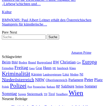
„Liebesg’schichten und…
Kultur
BMWKMS: Paul Albert Leitner erhält den Österreichischen
Staatspreis für künstlerische…
Prev
Next
Amazon Prime
Schlagwörter
Europa
Christian
Beim
BW
Bild
Boden
Brand
Burgenland
City
Freitag
Haus
Graz
Fernsehen
Innsbruck
Klaus
Ganz
HE
Kriminalität
NI
Kärnten
Linz
Landesregierung
Medien
Niederösterreich
Peter
NRW
Platz
Oberösterreich
Parlament
Polizei
Sommer
Salzburg
RP
Seiten
Politik
Presseschau
Post
Rathaus
Wien
Sonntag
Steiermark
Tirol
Vorarlberg
Sorgen
TH
Neueste Beiträge