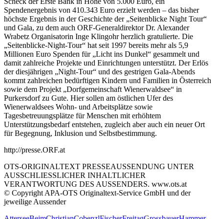
Scheck der Erste Bank in Höhe von 5.000 Euro, ein
Spendenergebnis von 410.343 Euro erzielt werden – das bisher
höchste Ergebnis in der Geschichte der „Seitenblicke Night Tour“
und Gala, zu dem auch ORF-Generaldirektor Dr. Alexander
Wrabetz Organisatorin Inge Klingohr herzlich gratulierte. Die
„Seitenblicke-Night-Tour“ hat seit 1997 bereits mehr als 5,9
Millionen Euro Spenden für „Licht ins Dunkel“ gesammelt und
damit zahlreiche Projekte und Einrichtungen unterstützt. Der Erlös
der diesjährigen „Night-Tour“ und des gestrigen Gala-Abends
kommt zahlreichen bedürftigen Kindern und Familien in Österreich
sowie dem Projekt „Dorfgemeinschaft Wienerwaldsee“ in
Purkersdorf zu Gute. Hier sollen am östlichen Ufer des
Wienerwaldsees Wohn- und Arbeitsplätze sowie
Tagesbetreuungsplätze für Menschen mit erhöhtem
Unterstützungsbedarf entstehen, zugleich aber auch ein neuer Ort
für Begegnung, Inklusion und Selbstbestimmung.
http://presse.ORF.at
OTS-ORIGINALTEXT PRESSEAUSSENDUNG UNTER
AUSSCHLIESSLICHER INHALTLICHER
VERANTWORTUNG DES AUSSENDERS. www.ots.at
© Copyright APA-OTS Originaltext-Service GmbH und der
jeweilige Aussender
Attersee
Beim
Christian
Cobenzl
Fischer
Freitag
Grossbauer
Hammer