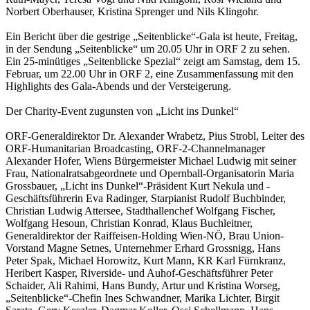
Norbert Oberhauser, Kristina Sprenger und Nils Klingohr.
Ein Bericht über die gestrige „Seitenblicke“-Gala ist heute, Freitag,
in der Sendung „Seitenblicke“ um 20.05 Uhr in ORF 2 zu sehen.
Ein 25-minütiges „Seitenblicke Spezial“ zeigt am Samstag, dem 15.
Februar, um 22.00 Uhr in ORF 2, eine Zusammenfassung mit den
Highlights des Gala-Abends und der Versteigerung.
Der Charity-Event zugunsten von „Licht ins Dunkel“
ORF-Generaldirektor Dr. Alexander Wrabetz, Pius Strobl, Leiter des
ORF-Humanitarian Broadcasting, ORF-2-Channelmanager
Alexander Hofer, Wiens Bürgermeister Michael Ludwig mit seiner
Frau, Nationalratsabgeordnete und Opernball-Organisatorin Maria
Grossbauer, „Licht ins Dunkel“-Präsident Kurt Nekula und -
Geschäftsführerin Eva Radinger, Starpianist Rudolf Buchbinder,
Christian Ludwig Attersee, Stadthallenchef Wolfgang Fischer,
Wolfgang Hesoun, Christian Konrad, Klaus Buchleitner,
Generaldirektor der Raiffeisen-Holding Wien-NÖ, Brau Union-
Vorstand Magne Setnes, Unternehmer Erhard Grossnigg, Hans
Peter Spak, Michael Horowitz, Kurt Mann, KR Karl Fürnkranz,
Heribert Kasper, Riverside- und Auhof-Geschäftsführer Peter
Schaider, Ali Rahimi, Hans Bundy, Artur und Kristina Worseg,
„Seitenblicke“-Chefin Ines Schwandner, Marika Lichter, Birgit