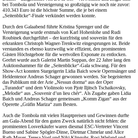
bei Tombola und Versteigerung so großzügig wie noch nie zuvor:
410.343 Euro ist die höchste Summe, die je bei einem
„Seitenblicke“-Finale verkündet werden konnte.
Durch den Galaabend führte Kristina Sprenger und die
Versteigerung wurde erstmals von Karl Hohenlohe und Rudi
Roubinek durchgeführt – der kurzfristig und souverän für den
erkrankten Christoph Wagner-Trenkwitz eingesprungen ist. Beide
verstanden es ebenso kurzweilig wie effizient, den prominenten
Gästen Höchstgebote für die wertvollen Exponate zu entlocken.
Geehrt wurde auch Galerist Martin Suppan, der 22 Jahre lang den
Auktionshammer für die „Seitenblicke“-Gala schwang. Für den
Show-Act konnten Stargeigerin Lidia Baich sowie Opernsänger und
Heldentenor Andreas Schager gewonnen werden. Sie begeisterten
das Publikum mit der Arie „Nessun dorma“ aus der Oper
„Turandot“ und dem Violinsolo von Pjotr Iljitsch Tschaikovsky,
„Melodie“ aus „Souvenir d’un lieu chér“. Als Zugabe gaben Lidia
Baich und Andreas Schager gemeinsam „Komm Zigan“ aus der
Operette „Gräfin Mariza“ zum Besten.
Auch die Tombola mit vielen Hauptpreisen und Gewinnen durfte
am Gala-Abend für den guten Zweck natürlich nicht fehlen: die
prominenten Losverkäufer waren diesmal ESC-Vertreter Vincent
Bueno und Sabine Spögler-Dinse, Dietmar Chmelar und Alice
Rath-Mayer, Teresa Vogl und Niki Klingohr, Rosi Wieland und