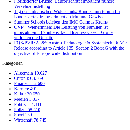
Floridsdorfer Brücke: Baufortschritt ermöglicht frühere
Verkehrsumstellung
Tag des militärischen Widerstands: Bundesministerium für
Landesverteidigung erinnert an Mut und Gewissen
Summer Schools beleben den IMC Campus Krems
ÖVP – Wienerinnen: Die Leistung von Familien ist
unbezahlbar – Familie ist kein Business Case – Grüne
verfehlen die Debatte
EQS-PVR: AT&S Austria Technologie & Systemtechnik AG:
Release according to Article 135, Section 2 BörseG with the
objective of Europe-wide distribution
Kategorien
Allgemein
19.627
Chronik
63.169
Finanzen
12.600
Karriere
491
Kultur
20.050
Medien
1.857
Politik
114.311
Polizei
58.510
Sport
139
Wirtschaft
78.745