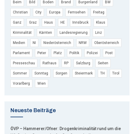
Beim
Bild
Boden
Brand
Burgenland
BW
Christian
City
Europa
Fernsehen
Freitag
Ganz
Graz
Haus
HE
Innsbruck
Klaus
Kriminalität
Kärnten
Landesregierung
Linz
Medien
NI
Niederösterreich
NRW
Oberösterreich
Parlament
Peter
Platz
Politik
Polizei
Post
Presseschau
Rathaus
RP
Salzburg
Seiten
Sommer
Sonntag
Sorgen
Steiermark
TH
Tirol
Vorarlberg
Wien
Neueste Beiträge
ÖVP – Hammerer/Ofner: Drogenkriminalität rund um die