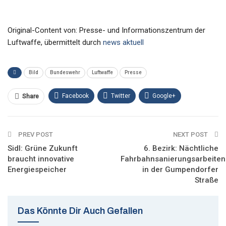
Original-Content von: Presse- und Informationszentrum der
Luftwaffe, übermittelt durch
news aktuell
Bild
Bundeswehr
Luftwaffe
Presse
Facebook
Twitter
Google+
Share
ReddIt
WhatsApp
Pinterest
PREV POST
Email
NEXT POST
Sidl: Grüne Zukunft
6. Bezirk: Nächtliche
braucht innovative
Fahrbahnsanierungsarbeiten
Energiespeicher
in der Gumpendorfer
Straße
Das Könnte Dir Auch Gefallen