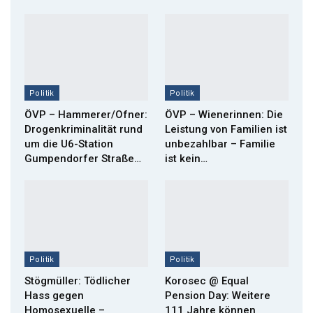
Politik
Politik
ÖVP – Hammerer/Ofner:
ÖVP – Wienerinnen: Die
Drogenkriminalität rund
Leistung von Familien ist
um die U6-Station
unbezahlbar – Familie
Gumpendorfer Straße…
ist kein…
Politik
Politik
Stögmüller: Tödlicher
Korosec @ Equal
Hass gegen
Pension Day: Weitere
Homosexuelle –
111 Jahre können