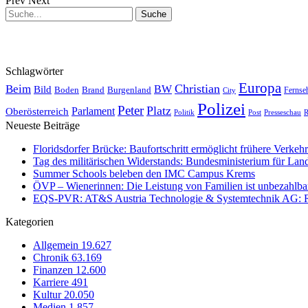
Prev
Next
Schlagwörter
Europa
Christian
Beim
BW
Bild
Boden
Brand
Burgenland
Fernse
City
Polizei
Peter
Platz
Oberösterreich
Parlament
Politik
Presseschau
Post
R
Neueste Beiträge
Floridsdorfer Brücke: Baufortschritt ermöglicht frühere Verkeh
Tag des militärischen Widerstands: Bundesministerium für Lan
Summer Schools beleben den IMC Campus Krems
ÖVP – Wienerinnen: Die Leistung von Familien ist unbezahlbar 
EQS-PVR: AT&S Austria Technologie & Systemtechnik AG: Relea
Kategorien
Allgemein
19.627
Chronik
63.169
Finanzen
12.600
Karriere
491
Kultur
20.050
Medien
1.857