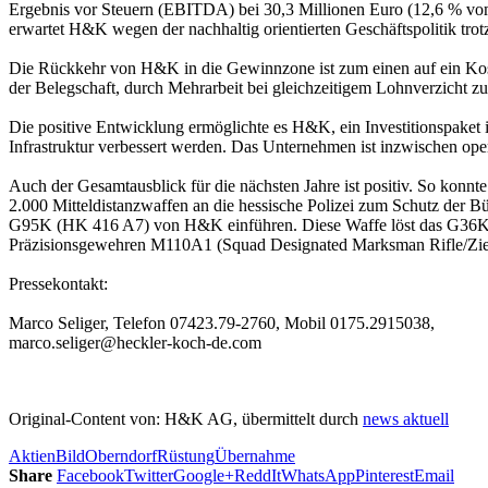
Ergebnis vor Steuern (EBITDA) bei 30,3 Millionen Euro (12,6 % vom
erwartet H&K wegen der nachhaltig orientierten Geschäftspolitik tr
Die Rückkehr von H&K in die Gewinnzone ist zum einen auf ein Kost
der Belegschaft, durch Mehrarbeit bei gleichzeitigem Lohnverzicht 
Die positive Entwicklung ermöglichte es H&K, ein Investitionspaket i
Infrastruktur verbessert werden. Das Unternehmen ist inzwischen ope
Auch der Gesamtausblick für die nächsten Jahre ist positiv. So konn
2.000 Mitteldistanzwaffen an die hessische Polizei zum Schutz der 
G95K (HK 416 A7) von H&K einführen. Diese Waffe löst das G36K ab,
Präzisionsgewehren M110A1 (Squad Designated Marksman Rifle/Zi
Pressekontakt:
Marco Seliger, Telefon 07423.79-2760, Mobil 0175.2915038,
marco.seliger@heckler-koch-de.com
Original-Content von: H&K AG, übermittelt durch
news aktuell
Aktien
Bild
Oberndorf
Rüstung
Übernahme
Share
Facebook
Twitter
Google+
ReddIt
WhatsApp
Pinterest
Email