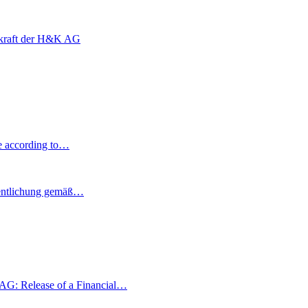
nskraft der H&K AG
e according to…
entlichung gemäß…
G: Release of a Financial…