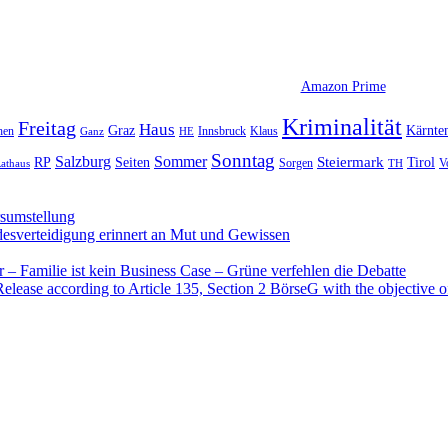
Amazon Prime
Kriminalität
Freitag
Haus
Graz
Kärnte
hen
Innsbruck
Klaus
Ganz
HE
Sonntag
Sommer
Salzburg
RP
Seiten
Steiermark
Tirol
V
Sorgen
TH
athaus
rsumstellung
desverteidigung erinnert an Mut und Gewissen
– Familie ist kein Business Case – Grüne verfehlen die Debatte
se according to Article 135, Section 2 BörseG with the objective of