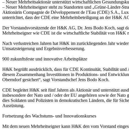
– Neuer Mehrheitsaktionär unterstützt wirtschaftlichen Gesundungskurs 
– Neuer Mehrheitseigner steht zu Standorten und „Grüne-Länder-Str
Aktionärin Compagnie de Développement de l’Eau (CDE) S.A., Luxe
unterrichtet, dass der CDE eine Mehrheitsbeteiligung an der H&K AG
Der Vorstandsvorsitzende der H&K AG, Dr. Jens Bodo Koch, sagt dazu: 
Mehrheitseigner wie CDE ist die wirtschaftliche Stabilität von H&K n
Nach verlustreichen Jahren hat H&K im zurückliegenden Jahr wieder e
Umsatzsteigerung und Ergebnisverbesserung.
900 zukunftsfeste und innovative Arbeitsplätze
H&K begrüßt ausdrücklich, dass für CDE Kontinuität, Stabilität und
diesem Zusammenhang Investitionen in Produktions- und Entwicklungs
Oberndorf gesichert“, sagt Vorstandschef Jens Bodo Koch.
CDE begleitet H&K seit fünf Jahren als Aktionär und unterstützt au
insbesondere der Nato und / oder der EU angehören sowie der Nato g
dies Soldaten und Polizisten in demokratischen Ländern, die für Siche
Ausrüstung.
Fortsetzung des Wachstums- und Innovationskurses
Mit dem neuen Mehrheitseigner kann H&K den vom Vorstand eingeschla