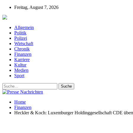
Freitag, August 7, 2026
Presse-Nachrichten - Nachrichten aus Deutschla
Allgemein
Politik
Polizei
Wirtschaft
Chronik
Finanzen
Karriere
Kultur
Medien
Sport
Home
Finanzen
Heckler & Koch: Luxemburger Holdinggesellschaft CDE üb