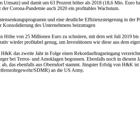
 Umsatz) und damit um 63 Prozent höher als 2018 (18,6 Mio. Euro bz
otz der Corona-Pandemie auch 2020 ein profitables Wachstum.
ensenkungsprogramm und eine deutliche Effizienzsteigerung in der P
zur Konsolidierung des Unternehmens beizutragen
n Höhe von 25 Millionen Euro zu schnüren, mit dem seit Juli 2019 bis i
rativ wieder profitabel genug, um Investitionen wie diese aus dem ei
te H&K das zweite Jahr in Folge einen Rekordauftragseingang verzeich
Bürger bei Terror- und Amoklagen begonnen. Ebenfalls noch in diesem
 das ebenfalls aus Oberndorf stammt. Jüngster Erfolg von H&K ist d
elfernrohrgewehr/SDMR) an die US Army.