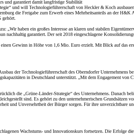
und garantiert damit langfristige Stabilität
ategie“ und will Technologieführerschaft von Heckler & Koch ausbaue
mburg die Freigabe zum Erwerb eines Mehrheitsanteils an der H&K A
 gehört.
„Wir haben ein großes Interesse an klaren und stabilen Eigentümerverh
un nachhaltig garantiert. Der seit 2018 eingeschlagene Konsolidierung
inen Gewinn in Höhe von 1,6 Mio. Euro erzielt. Mit Blick auf das erst
 Ausbau der Technologieführerschaft des Oberndorfer Unternehmens beso
kapazitäten in Deutschland unterstützt. „Mit dem Engagement von CDE
sdrücklich die „Grüne-Länder-Strategie“ des Unternehmens. Danach beli
leichgestellt sind. Es gehört zu den unternehmerischen Grundsätzen 
rheit und Unversehrtheit der Bürger sorgen. Für ihre unverzichtbare un
genen Wachstums- und Innovationskurs fortsetzen. Die Erfolge dieses 