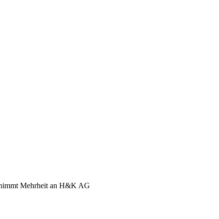
nd, Österreich und der ganzen Welt aus dem Bereich Wirtschaft, Politik
ernimmt Mehrheit an H&K AG