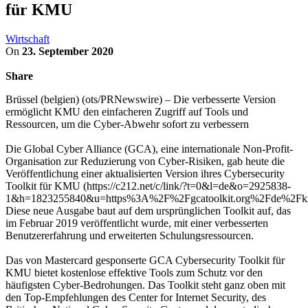
für KMU
Wirtschaft
On
23. September 2020
Share
Brüssel (belgien) (ots/PRNewswire) – Die verbesserte Version
ermöglicht KMU den einfacheren Zugriff auf Tools und
Ressourcen, um die Cyber-Abwehr sofort zu verbessern
Die Global Cyber Alliance (GCA), eine internationale Non-Profit-
Organisation zur Reduzierung von Cyber-Risiken, gab heute die
Veröffentlichung einer aktualisierten Version ihres Cybersecurity
Toolkit für KMU (https://c212.net/c/link/?t=0&l=de&o=2925838-
1&h=1823255840&u=https%3A%2F%2Fgcatoolkit.org%2Fde%2Fk
Diese neue Ausgabe baut auf dem ursprünglichen Toolkit auf, das
im Februar 2019 veröffentlicht wurde, mit einer verbesserten
Benutzererfahrung und erweiterten Schulungsressourcen.
Das von Mastercard gesponserte GCA Cybersecurity Toolkit für
KMU bietet kostenlose effektive Tools zum Schutz vor den
häufigsten Cyber-Bedrohungen. Das Toolkit steht ganz oben mit
den Top-Empfehlungen des Center for Internet Security, des