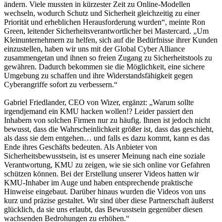
ändern. Viele mussten in kürzester Zeit zu Online-Modellen
wechseln, wodurch Schutz und Sicherheit gleichzeitig zu einer
Priorität und erheblichen Herausforderung wurden“, meinte Ron
Green, leitender Sicherheitsverantwortlicher bei Mastercard. „Um
Kleinunternehmern zu helfen, sich auf die Bedürfnisse ihrer Kunden
einzustellen, haben wir uns mit der Global Cyber Alliance
zusammengetan und ihnen so freien Zugang zu Sicherheitstools zu
gewähren. Dadurch bekommen sie die Möglichkeit, eine sichere
Umgebung zu schaffen und ihre Widerstandsfähigkeit gegen
Cyberangriffe sofort zu verbessern.“
Gabriel Friedlander, CEO von Wizer, ergänzt: „Warum sollte
irgendjemand ein KMU hacken wollen!? Leider passiert den
Inhabern von solchen Firmen nur zu häufig. Ihnen ist jedoch nicht
bewusst, dass die Wahrscheinlichkeit größer ist, dass das geschieht,
als dass sie dem entgehen… und falls es dazu kommt, kann es das
Ende ihres Geschäfts bedeuten. Als Anbieter von
Sicherheitsbewusstsein, ist es unserer Meinung nach eine soziale
Verantwortung, KMU zu zeigen, wie sie sich online vor Gefahren
schützen können. Bei der Erstellung unserer Videos hatten wir
KMU-Inhaber im Auge und haben entsprechende praktische
Hinweise eingebaut. Darüber hinaus wurden die Videos von uns
kurz und präzise gestaltet. Wir sind über diese Partnerschaft äußerst
glücklich, da sie uns erlaubt, das Bewusstsein gegenüber diesen
wachsenden Bedrohungen zu erhöhen.“