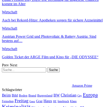
kommt im Alter
Wirtschaft
Auch bei Rekord-Hitze: Apotheken sorgen für sichere Arzneimittel
Wirtschaft
Austrian Power Grid und Photovoltaic & Battery Austria: Sind
bestens auf…
Wirtschaft
Golden Ticket der ARGE Film und Kino für „DIE ODYSSEE“
Prev
Next
Amazon Prime
Schlagwörter
Europa
Christian
Beim
BW
Bild
Boden
Brand
Burgenland
City
Freitag
Haus
Graz
Fernsehen
Innsbruck
Klaus
Ganz
HE
Kriminalität