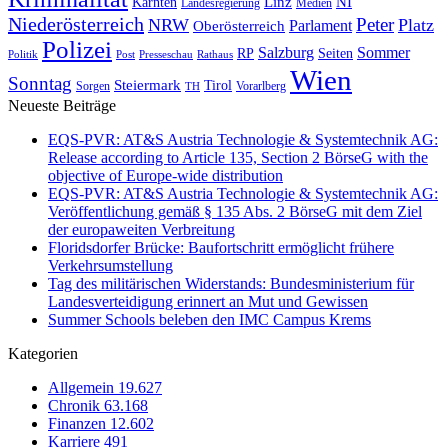
NI
Kärnten
Linz
Landesregierung
Medien
Niederösterreich
Peter
NRW
Platz
Oberösterreich
Parlament
Polizei
Sommer
Salzburg
RP
Seiten
Politik
Presseschau
Post
Rathaus
Wien
Sonntag
Steiermark
Tirol
Vorarlberg
Sorgen
TH
Neueste Beiträge
EQS-PVR: AT&S Austria Technologie & Systemtechnik AG:
Release according to Article 135, Section 2 BörseG with the
objective of Europe-wide distribution
EQS-PVR: AT&S Austria Technologie & Systemtechnik AG:
Veröffentlichung gemäß § 135 Abs. 2 BörseG mit dem Ziel
der europaweiten Verbreitung
Floridsdorfer Brücke: Baufortschritt ermöglicht frühere
Verkehrsumstellung
Tag des militärischen Widerstands: Bundesministerium für
Landesverteidigung erinnert an Mut und Gewissen
Summer Schools beleben den IMC Campus Krems
Kategorien
Allgemein
19.627
Chronik
63.168
Finanzen
12.602
Karriere
491