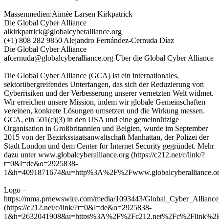
Massenmedien:Aimée Larsen Kirkpatrick
Die Global Cyber Alliance
alkirkpatrick@globalcyberalliance.org
(+1) 808 282 9850 Alejandro Fernández-Cernuda Díaz
Die Global Cyber Alliance
afcernuda@globalcyberalliance.org Über die Global Cyber Alliance
Die Global Cyber Alliance (GCA) ist ein internationales,
sektorübergreifendes Unterfangen, das sich der Reduzierung von
Cyberrisiken und der Verbesserung unserer vernetzten Welt widmet.
Wir erreichen unsere Mission, indem wir globale Gemeinschaften
vereinen, konkrete Lösungen umsetzen und die Wirkung messen.
GCA, ein 501(c)(3) in den USA und eine gemeinnützige
Organisation in Großbritannien und Belgien, wurde im September
2015 von der Bezirksstaatsanwaltschaft Manhattan, der Polizei der
Stadt London und dem Center for Internet Security gegründet. Mehr
dazu unter www.globalcyberalliance.org (https://c212.net/c/link/?
t=0&l=de&o=2925838-
1&h=4091871674&u=http%3A%2F%2Fwww.globalcyberalliance.org
Logo –
https://mma.prnewswire.com/media/1093443/Global_Cyber_Allianc
(https://c212.net/c/link/?t=0&l=de&o=2925838-
1&h=2632041908&u=https%3A%2F%2Fc212.net%2Fc%2Flink%