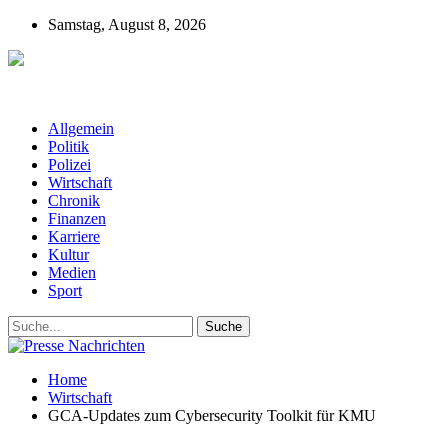
Samstag, August 8, 2026
Presse-Nachrichten - Nachrichten aus
Deutschland, Österreich und der ganzen Welt aus dem Bereich
Wirtschaft, Politik, Finanzen, Sport und Polizei - immer aktuell
Allgemein
Politik
Polizei
Wirtschaft
Chronik
Finanzen
Karriere
Kultur
Medien
Sport
Home
Wirtschaft
GCA-Updates zum Cybersecurity Toolkit für KMU