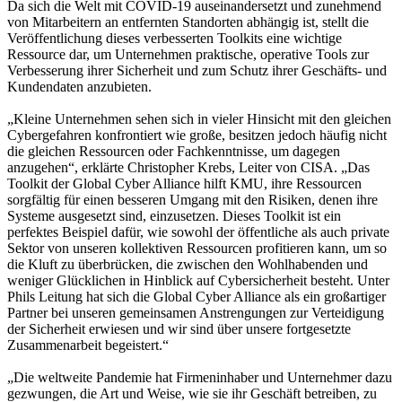
Da sich die Welt mit COVID-19 auseinandersetzt und zunehmend
von Mitarbeitern an entfernten Standorten abhängig ist, stellt die
Veröffentlichung dieses verbesserten Toolkits eine wichtige
Ressource dar, um Unternehmen praktische, operative Tools zur
Verbesserung ihrer Sicherheit und zum Schutz ihrer Geschäfts- und
Kundendaten anzubieten.
„Kleine Unternehmen sehen sich in vieler Hinsicht mit den gleichen
Cybergefahren konfrontiert wie große, besitzen jedoch häufig nicht
die gleichen Ressourcen oder Fachkenntnisse, um dagegen
anzugehen“, erklärte Christopher Krebs, Leiter von CISA. „Das
Toolkit der Global Cyber Alliance hilft KMU, ihre Ressourcen
sorgfältig für einen besseren Umgang mit den Risiken, denen ihre
Systeme ausgesetzt sind, einzusetzen. Dieses Toolkit ist ein
perfektes Beispiel dafür, wie sowohl der öffentliche als auch private
Sektor von unseren kollektiven Ressourcen profitieren kann, um so
die Kluft zu überbrücken, die zwischen den Wohlhabenden und
weniger Glücklichen in Hinblick auf Cybersicherheit besteht. Unter
Phils Leitung hat sich die Global Cyber Alliance als ein großartiger
Partner bei unseren gemeinsamen Anstrengungen zur Verteidigung
der Sicherheit erwiesen und wir sind über unsere fortgesetzte
Zusammenarbeit begeistert.“
„Die weltweite Pandemie hat Firmeninhaber und Unternehmer dazu
gezwungen, die Art und Weise, wie sie ihr Geschäft betreiben, zu