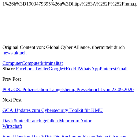
1%26h%3D1903479395%26u%3Dhttps%253A%252F%252Fmma.prnew
Original-Content von: Global Cyber Alliance, übermittelt durch
news aktuell
Computer
Computerkriminalität
Share
Facebook
Twitter
Google+
ReddIt
WhatsApp
Pinterest
Email
Prev Post
POL-GS: Polizeistation Langelsheim, Pressebericht von 23.09.2020
Next Post
GCA-Updates zum Cybersecurity Toolkit für KMU
Das könnte dir auch gefallen
Mehr vom Autor
Wirtschaft
Equal Pension Day 2026: Die Rechnung für ungleiche Chancen