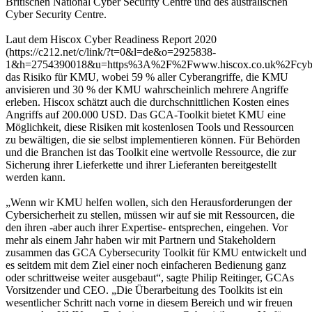
Britischen National Cyber Security Centre und des australischen
Cyber Security Centre.
Laut dem Hiscox Cyber Readiness Report 2020
(https://c212.net/c/link/?t=0&l=de&o=2925838-
1&h=2754390018&u=https%3A%2F%2Fwww.hiscox.co.uk%2Fcyberr
das Risiko für KMU, wobei 59 % aller Cyberangriffe, die KMU
anvisieren und 30 % der KMU wahrscheinlich mehrere Angriffe
erleben. Hiscox schätzt auch die durchschnittlichen Kosten eines
Angriffs auf 200.000 USD. Das GCA-Toolkit bietet KMU eine
Möglichkeit, diese Risiken mit kostenlosen Tools und Ressourcen
zu bewältigen, die sie selbst implementieren können. Für Behörden
und die Branchen ist das Toolkit eine wertvolle Ressource, die zur
Sicherung ihrer Lieferkette und ihrer Lieferanten bereitgestellt
werden kann.
„Wenn wir KMU helfen wollen, sich den Herausforderungen der
Cybersicherheit zu stellen, müssen wir auf sie mit Ressourcen, die
den ihren -aber auch ihrer Expertise- entsprechen, eingehen. Vor
mehr als einem Jahr haben wir mit Partnern und Stakeholdern
zusammen das GCA Cybersecurity Toolkit für KMU entwickelt und
es seitdem mit dem Ziel einer noch einfacheren Bedienung ganz
oder schrittweise weiter ausgebaut“, sagte Philip Reitinger, GCAs
Vorsitzender und CEO. „Die Überarbeitung des Toolkits ist ein
wesentlicher Schritt nach vorne in diesem Bereich und wir freuen