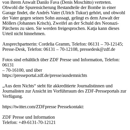
von ihrem Anwalt Danilo Fava (Denis Moschitto) vertreten.
Obwohl die Spurensicherung Bestandteile der Bombe in einer
Garage findet, die Andrés Vater (Ulrich Tukur) gehört, und obwohl
der Vater gegen seinen Sohn aussagt, gelingt es dem Anwalt der
Möllers (Johannes Krisch), Zweifel an der Schuld des Neonazi-
Pärchens zu säen. Sie werden freigesprochen. Katja kann dieses
Urteil nicht hinnehmen.
Ansprechpartnerin: Cordelia Gramm, Telefon: 06131 – 70-12145;
Presse-Desk, Telefon: 06131 – 70-12108, pressedesk@zdf.de
Fotos sind erhältlich über ZDF Presse und Information, Telefon:
06131
– 70-16100, und über
https://presseportal.zdf.de/presse/ausdemnichts
„Aus dem Nichts“ steht für akkreditierte Journalistinnen und
Journalisten zur Ansicht im Vorführraum des ZDF-Presseportals zur
Verfügung.
https://twitter.com/ZDFpresse Pressekontakt:
ZDF Presse und Information
Telefon: +49-6131-70-12121