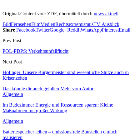
Original-Content von: ZDF, übermittelt durch
news aktuell
Bild
Fernsehen
Film
Medien
Rechtsextremismus
TV-Ausblick
Share
Facebook
Twitter
Google+
ReddIt
WhatsApp
Pinterest
Email
Prev Post
POL-PDPS: Verkehrsunfallflucht
Next Post
Hofinger: Unsere Bürgermeister sind wesentliche Stütze auch in
Krisenzeiten
Das könnte dir auch gefallen
Mehr vom Autor
Allgemein
Im Badezimmer Energie und Ressourcen sparen: Kleine
Maßnahmen mit großer Wirkung
Allgemein
Batteriespeicher leihen – emissionsfreie Baustellen einfach
realisieren