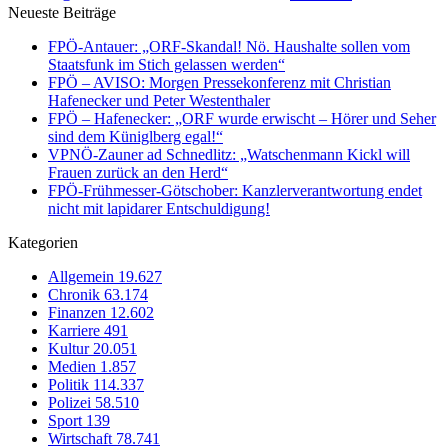
Neueste Beiträge
FPÖ-Antauer: „ORF-Skandal! Nö. Haushalte sollen vom
Staatsfunk im Stich gelassen werden“
FPÖ – AVISO: Morgen Pressekonferenz mit Christian
Hafenecker und Peter Westenthaler
FPÖ – Hafenecker: „ORF wurde erwischt – Hörer und Seher
sind dem Küniglberg egal!“
VPNÖ-Zauner ad Schnedlitz: „Watschenmann Kickl will
Frauen zurück an den Herd“
FPÖ-Frühmesser-Götschober: Kanzlerverantwortung endet
nicht mit lapidarer Entschuldigung!
Kategorien
Allgemein
19.627
Chronik
63.174
Finanzen
12.602
Karriere
491
Kultur
20.051
Medien
1.857
Politik
114.337
Polizei
58.510
Sport
139
Wirtschaft
78.741