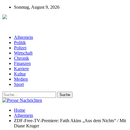
Sonntag, August 9, 2026
Presse-Nachrichten - Nachrichten aus
Deutschland, Österreich und der ganzen Welt aus dem Bereich
Wirtschaft, Politik, Finanzen, Sport und Polizei - immer aktuell
Allgemein
Politik
Polizei
Wirtschaft
Chronik
Finanzen
Karriere
Kultur
Medien
Sport
Home
Allgemein
ZDF-Free-TV-Premiere: Fatih Akins „Aus dem Nichts“ / Mit
Diane Kruger