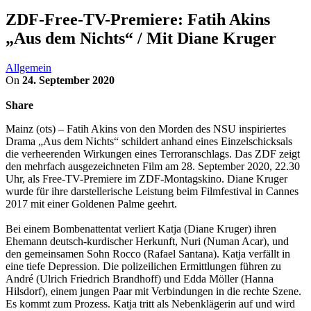
ZDF-Free-TV-Premiere: Fatih Akins
„Aus dem Nichts“ / Mit Diane Kruger
Allgemein
On
24. September 2020
Share
Mainz (ots) – Fatih Akins von den Morden des NSU inspiriertes
Drama „Aus dem Nichts“ schildert anhand eines Einzelschicksals
die verheerenden Wirkungen eines Terroranschlags. Das ZDF zeigt
den mehrfach ausgezeichneten Film am 28. September 2020, 22.30
Uhr, als Free-TV-Premiere im ZDF-Montagskino. Diane Kruger
wurde für ihre darstellerische Leistung beim Filmfestival in Cannes
2017 mit einer Goldenen Palme geehrt.
Bei einem Bombenattentat verliert Katja (Diane Kruger) ihren
Ehemann deutsch-kurdischer Herkunft, Nuri (Numan Acar), und
den gemeinsamen Sohn Rocco (Rafael Santana). Katja verfällt in
eine tiefe Depression. Die polizeilichen Ermittlungen führen zu
André (Ulrich Friedrich Brandhoff) und Edda Möller (Hanna
Hilsdorf), einem jungen Paar mit Verbindungen in die rechte Szene.
Es kommt zum Prozess. Katja tritt als Nebenklägerin auf und wird