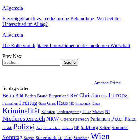
Allgemein
Freizeitgebrauch vs. medizinische Behandlung: Wo liegt der
Unterschied im Alltag?
Allgemein
Die Rolle von digitalen Innovationen in der modernen Wirtschaft
Prev
Next
Amazon Prime
Schlagwörter
Europa
Christian
Beim
BW
Bild
Boden
Brand
Burgenland
City
Freitag
Haus
Graz
Fernsehen
Innsbruck
Klaus
Ganz
HE
Kriminalität
NI
Kärnten
Linz
Landesregierung
Medien
Niederösterreich
Peter
NRW
Platz
Oberösterreich
Parlament
Polizei
Sommer
Salzburg
RP
Seiten
Politik
Presseschau
Post
Rathaus
Wien
Sonntag
Steiermark
Tirol
Vorarlberg
Sorgen
TH