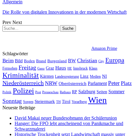
Allgemein
Die Rolle von digitalen Innovationen in der modernen Wirtschaft
Prev
Next
Amazon Prime
Schlagwörter
Europa
Christian
Beim
BW
Bild
Boden
Brand
Burgenland
City
Freitag
Haus
Graz
Fernsehen
Innsbruck
Klaus
Ganz
HE
Kriminalität
NI
Kärnten
Linz
Landesregierung
Medien
Niederösterreich
Peter
NRW
Platz
Oberösterreich
Parlament
Polizei
Sommer
Salzburg
RP
Seiten
Politik
Presseschau
Post
Rathaus
Wien
Sonntag
Steiermark
Tirol
Vorarlberg
Sorgen
TH
Neueste Beiträge
David Makai neuer Bundesobmann der Schülerunion
Hanger: Die FPÖ lebt anscheinend von Panikmache und
Schwarzmalerei
Historische Trockenheit setzt Landwirtschaft massiv unter