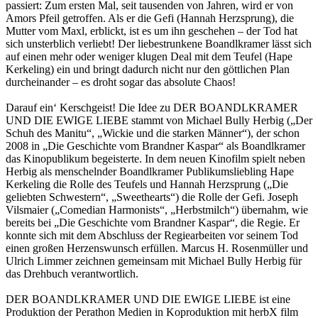
passiert: Zum ersten Mal, seit tausenden von Jahren, wird er von
Amors Pfeil getroffen. Als er die Gefi (Hannah Herzsprung), die
Mutter vom Maxl, erblickt, ist es um ihn geschehen – der Tod hat
sich unsterblich verliebt! Der liebestrunkene Boandlkramer lässt sich
auf einen mehr oder weniger klugen Deal mit dem Teufel (Hape
Kerkeling) ein und bringt dadurch nicht nur den göttlichen Plan
durcheinander – es droht sogar das absolute Chaos!
Darauf ein‘ Kerschgeist! Die Idee zu DER BOANDLKRAMER
UND DIE EWIGE LIEBE stammt von Michael Bully Herbig („Der
Schuh des Manitu“, „Wickie und die starken Männer“), der schon
2008 in „Die Geschichte vom Brandner Kaspar“ als Boandlkramer
das Kinopublikum begeisterte. In dem neuen Kinofilm spielt neben
Herbig als menschelnder Boandlkramer Publikumsliebling Hape
Kerkeling die Rolle des Teufels und Hannah Herzsprung („Die
geliebten Schwestern“, „Sweethearts“) die Rolle der Gefi. Joseph
Vilsmaier („Comedian Harmonists“, „Herbstmilch“) übernahm, wie
bereits bei „Die Geschichte vom Brandner Kaspar“, die Regie. Er
konnte sich mit dem Abschluss der Regiearbeiten vor seinem Tod
einen großen Herzenswunsch erfüllen. Marcus H. Rosenmüller und
Ulrich Limmer zeichnen gemeinsam mit Michael Bully Herbig für
das Drehbuch verantwortlich.
DER BOANDLKRAMER UND DIE EWIGE LIEBE ist eine
Produktion der Perathon Medien in Koproduktion mit herbX film