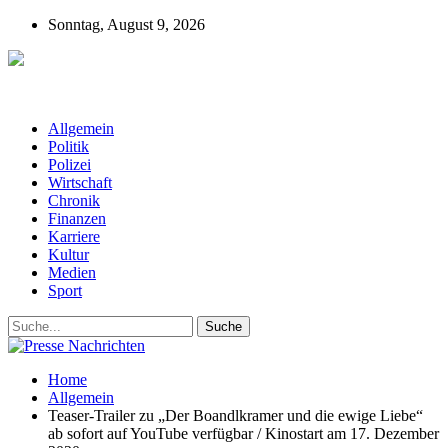
Sonntag, August 9, 2026
Presse-Nachrichten - Nachrichten aus
Deutschland, Österreich und der ganzen Welt aus dem Bereich
Wirtschaft, Politik, Finanzen, Sport und Polizei - immer aktuell
Allgemein
Politik
Polizei
Wirtschaft
Chronik
Finanzen
Karriere
Kultur
Medien
Sport
Home
Allgemein
Teaser-Trailer zu „Der Boandlkramer und die ewige Liebe“
ab sofort auf YouTube verfügbar / Kinostart am 17. Dezember