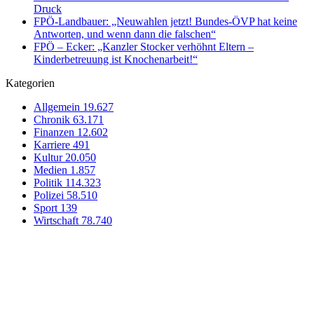
Druck
FPÖ-Landbauer: „Neuwahlen jetzt! Bundes-ÖVP hat keine
Antworten, und wenn dann die falschen“
FPÖ – Ecker: „Kanzler Stocker verhöhnt Eltern –
Kinderbetreuung ist Knochenarbeit!“
Kategorien
Allgemein
19.627
Chronik
63.171
Finanzen
12.602
Karriere
491
Kultur
20.050
Medien
1.857
Politik
114.323
Polizei
58.510
Sport
139
Wirtschaft
78.740