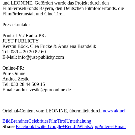
und LEONINE. Gefördert wurde das Projekt durch den
FilmFernsehFonds Bayern, den Deutschen Filmförderfonds, die
Filmförderanstalt und Cine Tirol.
Pressekontakt:
Print-/ TV-/ Radio-PR:
JUST PUBLICTY
Kerstin Böck, Clea Fricke & Annalena Brandelik
Tel: 089 – 20 20 82 60
E-Mail: info@just-publicity.com
Online-PR:
Pure Online
Andrea Zestic
Tel: 030-28 44 509 15
Email: andrea.zestic@pureonline.de
Original-Content von: LEONINE, übermittelt durch
news aktuell
Bild
Brandner
Celebrities
Film
Tirol
Unterhaltung
Share
Facebook
Twitter
Google+
ReddIt
WhatsApp
Pinterest
Email