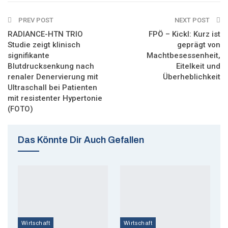
ReddIt
WhatsApp
Pinterest
PREV POST
Email
NEXT POST
RADIANCE-HTN TRIO
FPÖ – Kickl: Kurz ist
Studie zeigt klinisch
geprägt von
signifikante
Machtbesessenheit,
Blutdrucksenkung nach
Eitelkeit und
renaler Denervierung mit
Überheblichkeit
Ultraschall bei Patienten
mit resistenter Hypertonie
(FOTO)
Das Könnte Dir Auch Gefallen
Wirtschaft
Wirtschaft