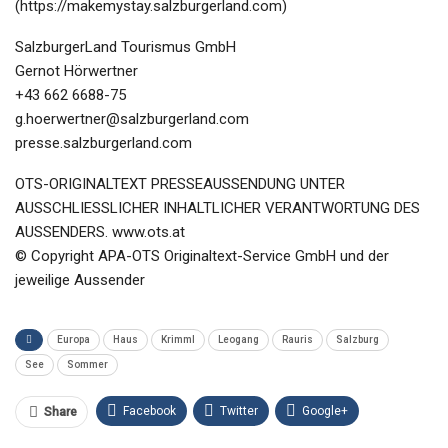
(https://makemystay.salzburgerland.com)
SalzburgerLand Tourismus GmbH
Gernot Hörwertner
+43 662 6688-75
g.hoerwertner@salzburgerland.com
presse.salzburgerland.com
OTS-ORIGINALTEXT PRESSEAUSSENDUNG UNTER
AUSSCHLIESSLICHER INHALTLICHER VERANTWORTUNG DES
AUSSENDERS. www.ots.at
© Copyright APA-OTS Originaltext-Service GmbH und der
jeweilige Aussender
Europa
Haus
Krimml
Leogang
Rauris
Salzburg
See
Sommer
Facebook
Twitter
Google+
Share