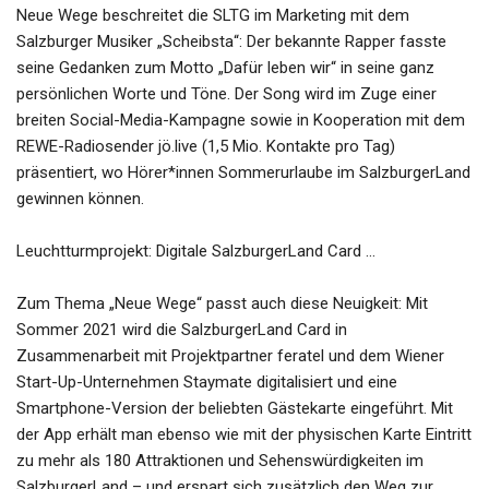
Neue Wege beschreitet die SLTG im Marketing mit dem
Salzburger Musiker „Scheibsta“: Der bekannte Rapper fasste
seine Gedanken zum Motto „Dafür leben wir“ in seine ganz
persönlichen Worte und Töne. Der Song wird im Zuge einer
breiten Social-Media-Kampagne sowie in Kooperation mit dem
REWE-Radiosender jö.live (1,5 Mio. Kontakte pro Tag)
präsentiert, wo Hörer*innen Sommerurlaube im SalzburgerLand
gewinnen können.
Leuchtturmprojekt: Digitale SalzburgerLand Card …
Zum Thema „Neue Wege“ passt auch diese Neuigkeit: Mit
Sommer 2021 wird die SalzburgerLand Card in
Zusammenarbeit mit Projektpartner feratel und dem Wiener
Start-Up-Unternehmen Staymate digitalisiert und eine
Smartphone-Version der beliebten Gästekarte eingeführt. Mit
der App erhält man ebenso wie mit der physischen Karte Eintritt
zu mehr als 180 Attraktionen und Sehenswürdigkeiten im
SalzburgerLand – und erspart sich zusätzlich den Weg zur