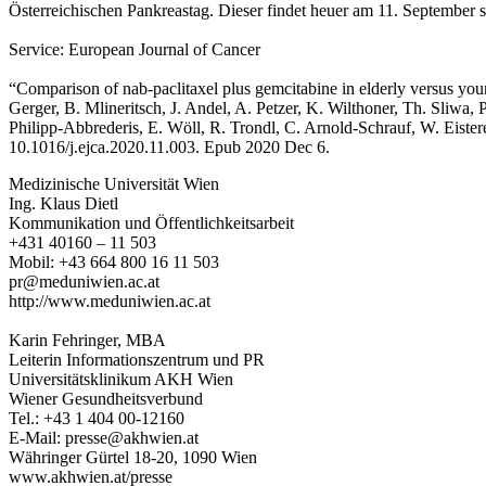
Österreichischen Pankreastag. Dieser findet heuer am 11. September s
Service: European Journal of Cancer
“Comparison of nab-paclitaxel plus gemcitabine in elderly versus young
Gerger, B. Mlineritsch, J. Andel, A. Petzer, K. Wilthoner, Th. Sliwa
Philipp-Abbrederis, E. Wöll, R. Trondl, C. Arnold-Schrauf, W. Eister
10.1016/j.ejca.2020.11.003. Epub 2020 Dec 6.
Medizinische Universität Wien
Ing. Klaus Dietl
Kommunikation und Öffentlichkeitsarbeit
+431 40160 – 11 503
Mobil: +43 664 800 16 11 503
pr@meduniwien.ac.at
http://www.meduniwien.ac.at
Karin Fehringer, MBA
Leiterin Informationszentrum und PR
Universitätsklinikum AKH Wien
Wiener Gesundheitsverbund
Tel.: +43 1 404 00-12160
E-Mail: presse@akhwien.at
Währinger Gürtel 18-20, 1090 Wien
www.akhwien.at/presse