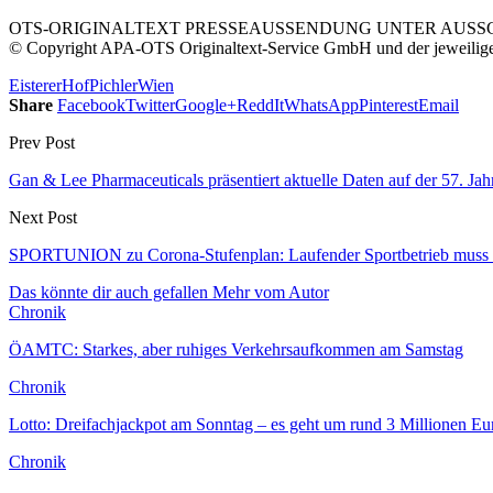
OTS-ORIGINALTEXT PRESSEAUSSENDUNG UNTER AUSSCH
© Copyright APA-OTS Originaltext-Service GmbH und der jeweilig
Eisterer
Hof
Pichler
Wien
Share
Facebook
Twitter
Google+
ReddIt
WhatsApp
Pinterest
Email
Prev Post
Gan & Lee Pharmaceuticals präsentiert aktuelle Daten auf der 57. Jah
Next Post
SPORTUNION zu Corona-Stufenplan: Laufender Sportbetrieb muss si
Das könnte dir auch gefallen
Mehr vom Autor
Chronik
ÖAMTC: Starkes, aber ruhiges Verkehrsaufkommen am Samstag
Chronik
Lotto: Dreifachjackpot am Sonntag – es geht um rund 3 Millionen Eu
Chronik