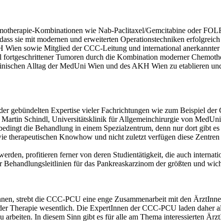
motherapie-Kombinationen wie Nab-Paclitaxel/Gemcitabine oder FOLF
dass sie mit modernen und erweiterten Operationstechniken erfolgreich 
Wien sowie Mitglied der CCC-Leitung und international anerkannter S
al fortgeschrittener Tumoren durch die Kombination moderner Chemothe
 klinischen Alltag der MedUni Wien und des AKH Wien zu etablieren u
r gebündelten Expertise vieler Fachrichtungen wie zum Beispiel der Ch
. Martin Schindl, Universitätsklinik für Allgemeinchirurgie von Med
dingt die Behandlung in einem Spezialzentrum, denn nur dort gibt es 
ie therapeutischen Knowhow und nicht zuletzt verfügen diese Zentren ü
n, profitieren ferner von deren Studientätigkeit, die auch internation
ehandlungsleitlinien für das Pankreaskarzinom der größten und wicht
nnen, strebt die CCC-PCU eine enge Zusammenarbeit mit den ÄrztInnen
g der Therapie wesentlich. Die ExpertInnen der CCC-PCU laden daher all
arbeiten. In diesem Sinn gibt es für alle am Thema interessierten Ärzt