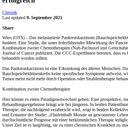
erfolgreich
Chronik
Last updated
9. September 2021
Share
Wien (OTS) – Das metastasierte Pankreaskarzinom (Bauchspeicheldrüse
limitiert. Eine Studie, die unter federführender Mitwirkung der Pa
Kombination zweier Chemotherapien (Nab-Paclitaxel und Gemcitabine) 
Journal of Cancer publiziert. Die CCC-ExpertInnen betonen, dass es 
behandelt werden sollten.
Das Pankreaskarzinom ist eine Erkrankung des älteren Menschen: Das 
Bauchspeicheldrüsenkrebs keine spezifischen Symptome aufweist, wird 
Tumor meist nicht mehr durch Operation oder Strahlentherapie behan
Kombination zweier Chemotherapien
Hier könnte es einen Paradigmenwechsel geben: Eine prospektive, mu
Behandlungsergebnisse bringt wie bei jüngeren. In beiden PatientInne
Therapie, die nachfolgend verabreicht wird, zeigt in beiden Kollekt
und Erstautor der Studie: „Fünfeinhalb Monate an gewonnener Lebensz
durchschnittliche Prognose mit einer herkömmlichen Therapie ledigli
Unser Ziel ist es langfristig, sie zu einer chronischen Krankheit zu m