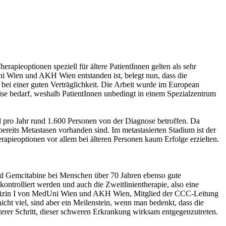
apieoptionen speziell für ältere PatientInnen gelten als sehr
i Wien und AKH Wien entstanden ist, belegt nun, dass die
bei einer guten Verträglichkeit. Die Arbeit wurde im European
ise bedarf, weshalb PatientInnen unbedingt in einem Spezialzentrum
nd pro Jahr rund 1.600 Personen von der Diagnose betroffen. Da
ereits Metastasen vorhanden sind. Im metastasierten Stadium ist der
pieoptionen vor allem bei älteren Personen kaum Erfolge erzielten.
und Gemcitabine bei Menschen über 70 Jahren ebenso gute
ontrolliert werden und auch die Zweitlinientherapie, also eine
re Medizin I von MedUni Wien und AKH Wien, Mitglied der CCC-Leitung
cht viel, sind aber ein Meilenstein, wenn man bedenkt, dass die
erer Schritt, dieser schweren Erkrankung wirksam entgegenzutreten.