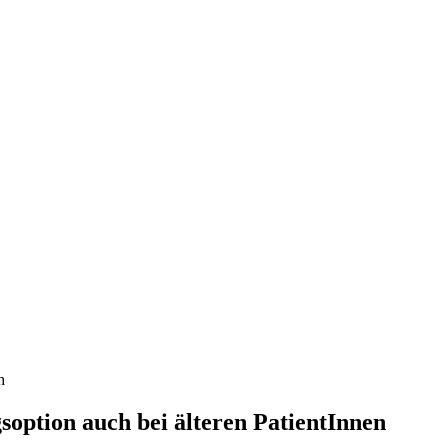
, Finanzen, Sport und Polizei - immer aktuell
h
option auch bei älteren PatientInnen