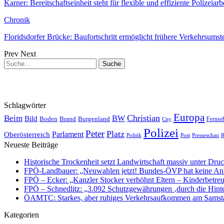
Karner: Bereitschaftseinheit steht für flexible und effiziente Polizeia
Chronik
Floridsdorfer Brücke: Baufortschritt ermöglicht frühere Verkehrsumst
Prev
Next
Schlagwörter
Europa
Christian
Beim
BW
Bild
Boden
Brand
Burgenland
Fernse
City
Polizei
Peter
Platz
Oberösterreich
Parlament
Politik
Presseschau
Post
R
Neueste Beiträge
Historische Trockenheit setzt Landwirtschaft massiv unter Dru
FPÖ-Landbauer: „Neuwahlen jetzt! Bundes-ÖVP hat keine Ant
FPÖ – Ecker: „Kanzler Stocker verhöhnt Eltern – Kinderbetreu
FPÖ – Schnedlitz: „3.092 Schutzgewährungen ‚durch die Hinte
ÖAMTC: Starkes, aber ruhiges Verkehrsaufkommen am Samst
Kategorien