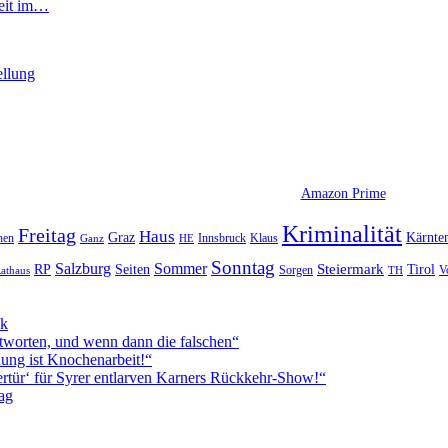
rbeit im…
ellung
Amazon Prime
Kriminalität
Freitag
Haus
Graz
Kärnte
hen
Innsbruck
Klaus
Ganz
HE
Sonntag
Sommer
Salzburg
RP
Seiten
Steiermark
Tirol
V
Sorgen
TH
athaus
ck
worten, und wenn dann die falschen“
ung ist Knochenarbeit!“
rtür‘ für Syrer entlarven Karners Rückkehr-Show!“
ag