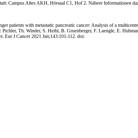
tatt: Campus Altes AKH, Hörsaal C1, Hof 2. Nähere Informationen dazu 
er patients with metastatic pancreatic cancer: Analysis of a multicentr
, P. Pichler, Th. Winder, S. Heibl, B. Gruenberger, F. Laengle, E. Hub
er. Eur J Cancer 2021 Jan;143:101-112. doi: