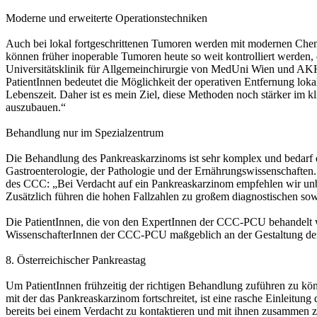
Moderne und erweiterte Operationstechniken
Auch bei lokal fortgeschrittenen Tumoren werden mit modernen Che
können früher inoperable Tumoren heute so weit kontrolliert werden, 
Universitätsklinik für Allgemeinchirurgie von MedUni Wien und AKH 
PatientInnen bedeutet die Möglichkeit der operativen Entfernung lok
Lebenszeit. Daher ist es mein Ziel, diese Methoden noch stärker im
auszubauen.“
Behandlung nur im Spezialzentrum
Die Behandlung des Pankreaskarzinoms ist sehr komplex und bedarf de
Gastroenterologie, der Pathologie und der Ernährungswissenschaften
des CCC: „Bei Verdacht auf ein Pankreaskarzinom empfehlen wir unbe
Zusätzlich führen die hohen Fallzahlen zu großem diagnostischen sow
Die PatientInnen, die von den ExpertInnen der CCC-PCU behandelt werde
WissenschafterInnen der CCC-PCU maßgeblich an der Gestaltung der B
8. Österreichischer Pankreastag
Um PatientInnen frühzeitig der richtigen Behandlung zuführen zu kö
mit der das Pankreaskarzinom fortschreitet, ist eine rasche Einleitun
bereits bei einem Verdacht zu kontaktieren und mit ihnen zusammen zu 