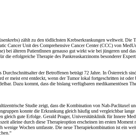
nkrebs) zählt zu den tödlichsten Krebserkrankungen weltweit. Die Ther
ncreatic Cancer Unit des Comprehensive Cancer Center (CCC) von MedUn
bei älteren PatientInnen genauso gut wirkt wie bei jüngeren und das 
für die erfolgreiche Therapie des Pankreaskarzinoms besonderer Expert
Durchschnittsalter der Betroffenen beträgt 72 Jahre. In Österreich si
er meist erst entdeckt, wenn der Tumor lokal fortgeschritten ist oder b
delbar. Dazu kommt, dass die bislang verfügbaren medikamentösen Thera
ltizentrische Studie zeigt, dass die Kombination von Nab-Paclitaxel 
ngruppen konnte die Erkrankung gleich häufig und vergleichbar lange k
iven gleich gute Erfolge. Gerald Prager, Universitätsklinik für Inne
eit alleine durch diese Therapieoption erscheinen im ersten Moment ni
ch wenige Wochen umfasste. Die neue Therapiekombination ist ein weit
achen.“