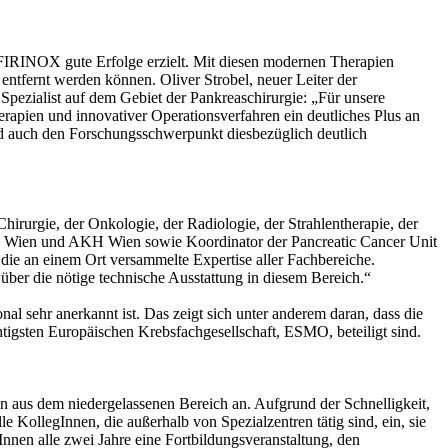
IRINOX gute Erfolge erzielt. Mit diesen modernen Therapien
entfernt werden können. Oliver Strobel, neuer Leiter der
pezialist auf dem Gebiet der Pankreaschirurgie: „Für unsere
rapien und innovativer Operationsverfahren ein deutliches Plus an
nd auch den Forschungsschwerpunkt diesbezüglich deutlich
irurgie, der Onkologie, der Radiologie, der Strahlentherapie, der
Uni Wien und AKH Wien sowie Koordinator der Pancreatic Cancer Unit
die an einem Ort versammelte Expertise aller Fachbereiche.
ber die nötige technische Ausstattung in diesem Bereich.“
al sehr anerkannt ist. Das zeigt sich unter anderem daran, dass die
igsten Europäischen Krebsfachgesellschaft, ESMO, beteiligt sind.
 aus dem niedergelassenen Bereich an. Aufgrund der Schnelligkeit,
e KollegInnen, die außerhalb von Spezialzentren tätig sind, ein, sie
Innen alle zwei Jahre eine Fortbildungsveranstaltung, den