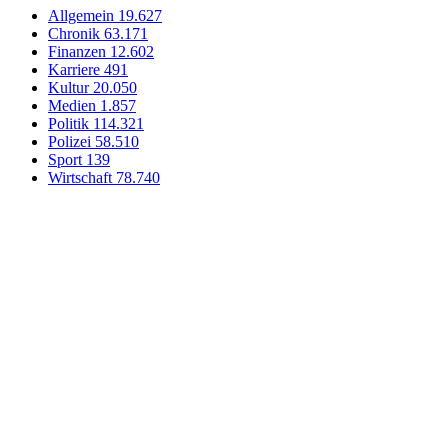
Allgemein
19.627
Chronik
63.171
Finanzen
12.602
Karriere
491
Kultur
20.050
Medien
1.857
Politik
114.321
Polizei
58.510
Sport
139
Wirtschaft
78.740