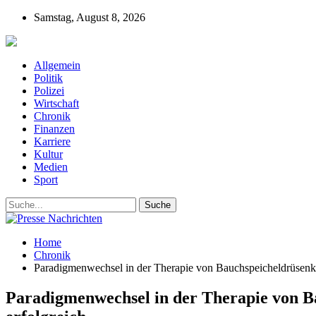
Samstag, August 8, 2026
Presse-Nachrichten - Nachrichten aus Deutschla
Allgemein
Politik
Polizei
Wirtschaft
Chronik
Finanzen
Karriere
Kultur
Medien
Sport
Home
Chronik
Paradigmenwechsel in der Therapie von Bauchspeicheldrüsenkre
Paradigmenwechsel in der Therapie von Ba