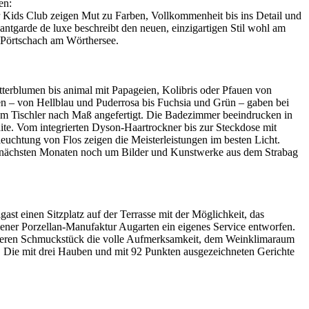
en:
 Kids Club zeigen Mut zu Farben, Vollkommenheit bis ins Detail und
ntgarde de luxe beschreibt den neuen, einzigartigen Stil wohl am
i Pörtschach am Wörthersee.
terblumen bis animal mit Papageien, Kolibris oder Pfauen von
ben – von Hellblau und Puderrosa bis Fuchsia und Grün – gaben bei
vom Tischler nach Maß angefertigt. Die Badezimmer beeindrucken in
te. Vom integrierten Dyson-Haartrockner bis zur Steckdose mit
chtung von Flos zeigen die Meisterleistungen im besten Licht.
nächsten Monaten noch um Bilder und Kunstwerke aus dem Strabag
st einen Sitzplatz auf der Terrasse mit der Möglichkeit, das
ner Porzellan-Manufaktur Augarten ein eigenes Service entworfen.
nderen Schmuckstück die volle Aufmerksamkeit, dem Weinklimaraum
 Die mit drei Hauben und mit 92 Punkten ausgezeichneten Gerichte