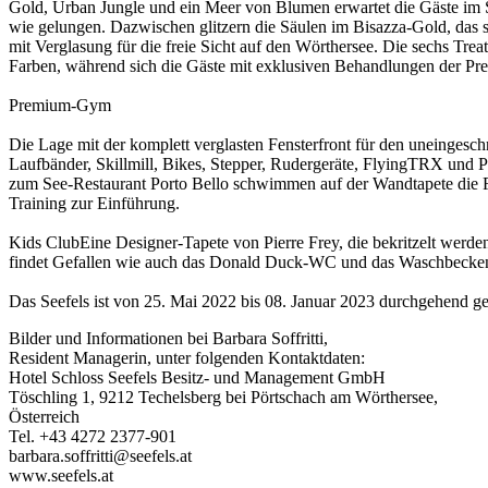
Gold, Urban Jungle und ein Meer von Blumen erwartet die Gäste im 
wie gelungen. Dazwischen glitzern die Säulen im Bisazza-Gold, das s
mit Verglasung für die freie Sicht auf den Wörthersee. Die sechs Tr
Farben, während sich die Gäste mit exklusiven Behandlungen der P
Premium-Gym
Die Lage mit der komplett verglasten Fensterfront für den uneing
Laufbänder, Skillmill, Bikes, Stepper, Rudergeräte, FlyingTRX und 
zum See-Restaurant Porto Bello schwimmen auf der Wandtapete die F
Training zur Einführung.
Kids ClubEine Designer-Tapete von Pierre Frey, die bekritzelt werde
findet Gefallen wie auch das Donald Duck-WC und das Waschbecken i
Das Seefels ist von 25. Mai 2022 bis 08. Januar 2023 durchgehend geö
Bilder und Informationen bei Barbara Soffritti,
Resident Managerin, unter folgenden Kontaktdaten:
Hotel Schloss Seefels Besitz- und Management GmbH
Töschling 1, 9212 Techelsberg bei Pörtschach am Wörthersee,
Österreich
Tel. +43 4272 2377-901
barbara.soffritti@seefels.at
www.seefels.at