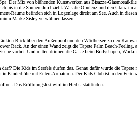
Spa. Der Mix von blühenden Kunstwerken aus Bisazza-Glasmosaikflies
ich bis in die Saunen durchzieht. Was die Opulenz und den Glanz im ar
eatment-Räume befinden sich in Logenlage direkt am See. Auch in dies
remium Marke Sisley verwöhnen lassen.
eschränkten Blick über den Außenpool und den Wörthersee zu den Kara
Power Rack. An der einen Wand zeigt die Tapete Palm Beach-Feeling, 
ische vorbei. Und mitten drinnen die Gäste beim Bodyshapen, Workou
n darf? Die Kids im Seefels dürfen das. Genau dafür wurde die Tapete 
n Kinderhöhe mit Enten-Armaturen. Der Kids Club ist in den Ferienze
ffnet. Das Eröffnungsfest wird im Herbst stattfinden.