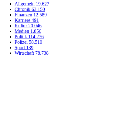
Allgemein
19.627
Chronik
63.150
Finanzen
12.589
Karriere
491
Kultur
20.046
Medien
1.856
Politik
114.276
Polizei
58.510
Sport
139
Wirtschaft
78.738