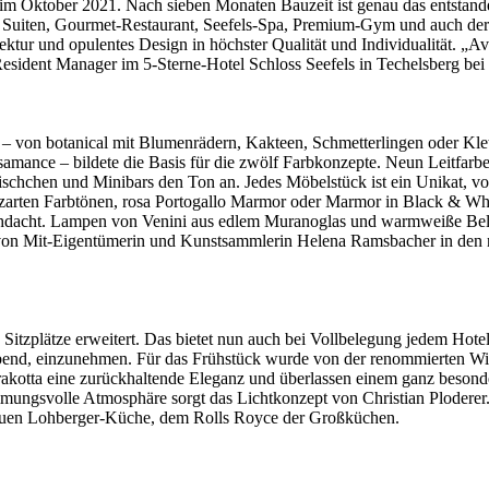
 Oktober 2021. Nach sieben Monaten Bauzeit ist genau das entstand
d Suiten, Gourmet-Restaurant, Seefels-Spa, Premium-Gym und auch der
ur und opulentes Design in höchster Qualität und Individualität. „Ava
 Resident Manager im 5-Sterne-Hotel Schloss Seefels in Techelsberg be
– von botanical mit Blumenrädern, Kakteen, Schmetterlingen oder Klet
samance – bildete die Basis für die zwölf Farbkonzepte. Neun Leitfar
tischchen und Minibars den Ton an. Jedes Möbelstück ist ein Unikat, 
zarten Farbtönen, rosa Portogallo Marmor oder Marmor in Black & Whi
rchdacht. Lampen von Venini aus edlem Muranoglas und warmweiße Beleu
on Mit-Eigentümerin und Kunstsammlerin Helena Ramsbacher in den 
tzplätze erweitert. Das bietet nun auch bei Vollbelegung jedem Hotelga
end, einzunehmen. Für das Frühstück wurde von der renommierten Wie
rrakotta eine zurückhaltende Eleganz und überlassen einem ganz beso
ungsvolle Atmosphäre sorgt das Lichtkonzept von Christian Ploderer.
neuen Lohberger-Küche, dem Rolls Royce der Großküchen.