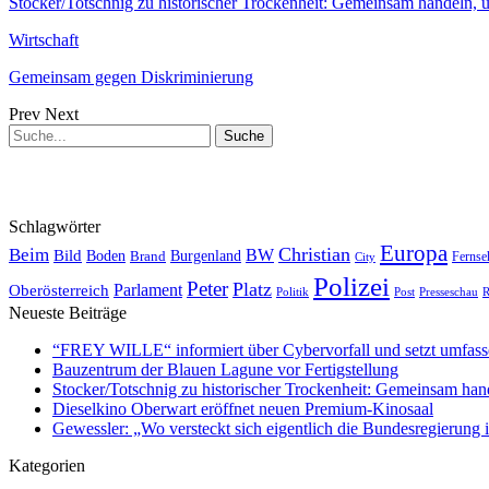
Stocker/Totschnig zu historischer Trockenheit: Gemeinsam handeln,
Wirtschaft
Gemeinsam gegen Diskriminierung
Prev
Next
Schlagwörter
Europa
Christian
Beim
BW
Bild
Boden
Brand
Burgenland
Fernse
City
Polizei
Peter
Platz
Oberösterreich
Parlament
Politik
Presseschau
Post
R
Neueste Beiträge
“FREY WILLE“ informiert über Cybervorfall und setzt umfas
Bauzentrum der Blauen Lagune vor Fertigstellung
Stocker/Totschnig zu historischer Trockenheit: Gemeinsam han
Dieselkino Oberwart eröffnet neuen Premium-Kinosaal
Gewessler: „Wo versteckt sich eigentlich die Bundesregierung i
Kategorien