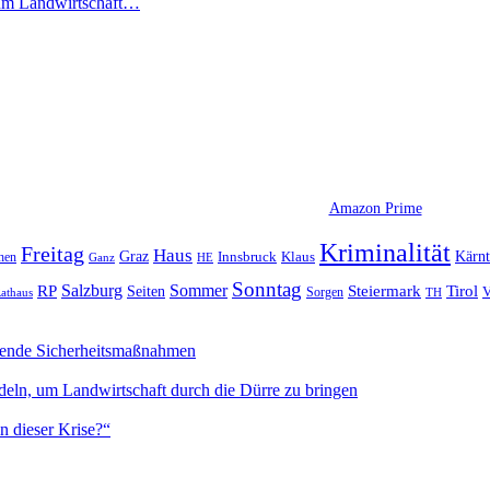
 um Landwirtschaft…
Amazon Prime
Kriminalität
Freitag
Haus
Graz
Kärn
hen
Innsbruck
Klaus
Ganz
HE
Sonntag
Sommer
Salzburg
RP
Seiten
Steiermark
Tirol
V
Sorgen
TH
athaus
sende Sicherheitsmaßnahmen
deln, um Landwirtschaft durch die Dürre zu bringen
n dieser Krise?“