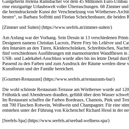
Gastgeberin Helena Ramsbacher vor dem 45 Millionen Euro-Umbau im
eine einzigartige Urlaubswelt voller Überraschungen. 68 Zimmer un
die beeindruckende Kunst der Verschmelzung von Wörthersee-Architekt
besten“, so Barbara Soffritti und Florian Scheichenbauer, die beiden
[Zimmer und Suiten] (https://www.seefels.at/zimmer-suiten/)
Am Anfang war der Vorhang. Sein Dessin in 13 verschiedenen Prints 
Designern namens Christian Lacroix, Pierre Frey bis Lelièvre und Ca
den Intarsien an den Türen, Kleiderschränken, Schreibtischen, Nacht
fünf verschiedenen Ausführungen mit marmorisierten Wandfliesen in 
USB- und Ladekabel-Anschluss wurde alles bis ins letzte Detail du
Passend zu den Farben und zum Ausdruck der Räume werden diese v
Kunstforum und der Familie bereichert.
[Gourmet-Restaurant] (https://www.seefels.at/restaurants-bar/)
Die wohl schönste Restaurant-Terrasse am Wörthersee wurde auf 120 Si
Frühstück und Abendessen draußen, gefühlt über dem Wasser schweb
Im Restaurant schaffen die Farben Bordeaux, Chamois, Pink und Te
mit 700 Flaschen Rotwein, Weißwein und Champagner. Für eine stimm
entstehen unter der Führung von Küchenchef Richard Hessl in der 
[Seefels-Spa] (https://www.seefels.at/seebad-wellness-spa/)