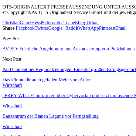
OTS-ORIGINALTEXT PRESSEAUSSENDUNG UNTER AUSSCH
© Copyright APA-OTS Originaltext-Service GmbH und der jeweilig
Christian
Glanz
Hessl
Schloss
See
Techelsberg
Urban
Share
Facebook
Twitter
Google+
ReddIt
WhatsApp
Pinterest
Email
Prev Post
AVISO: Feierliche Angelobung und Ausmusterung von Polizistinnen un
Next Post
Paid Content bei Regionalzeitungen: Eine der größten Erfolgsgesch
Das könnte dir auch gefallen
Mehr vom Autor
Wirtschaft
“FREY WILLE“ informiert über Cybervorfall und setzt umfassende 
Wirtschaft
Bauzentrum der Blauen Lagune vor Fertigstellung
Wirtschaft