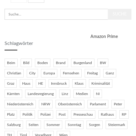
Amazon Prime
Schlagwörter
Beim
Bild
Boden
Brand
Burgenland
BW
Christian
City
Europa
Fernsehen
Freitag
Ganz
Graz
Haus
HE
Innsbruck
Klaus
Kriminalität
Kärnten
Landesregierung
Linz
Medien
NI
Niederösterreich
NRW
Oberösterreich
Parlament
Peter
Platz
Politik
Polizei
Post
Presseschau
Rathaus
RP
Salzburg
Seiten
Sommer
Sonntag
Sorgen
Steiermark
TH
Tirol
Vorarlberg
Wien