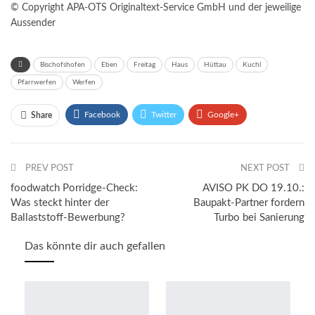
© Copyright APA-OTS Originaltext-Service GmbH und der jeweilige
Aussender
Bischofshofen
Eben
Freitag
Haus
Hüttau
Kuchl
Pfarrwerfen
Werfen
Facebook
Twitter
Google+
Share
ReddIt
WhatsApp
Pinterest
PREV POST
Email
NEXT POST
foodwatch Porridge-Check:
AVISO PK DO 19.10.:
Was steckt hinter der
Baupakt-Partner fordern
Ballaststoff-Bewerbung?
Turbo bei Sanierung
Das könnte dir auch gefallen