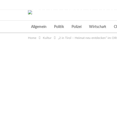
Donnerstag, August 6, 2026
Allgemein
Politik
Polizei
Wirtschaft
C
Home
Kultur
„2 in Tirol – Heimat neu entdecken“ im O