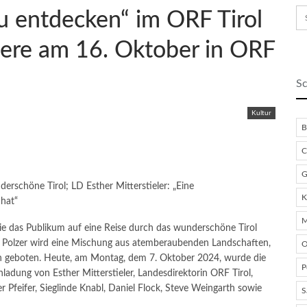
eu entdecken“ im ORF Tirol
iere am 16. Oktober in ORF
Sc
Kultur
B
C
G
erschöne Tirol; LD Esther Mitterstieler: „Eine
K
 hat“
M
die das Publikum auf eine Reise durch das wunderschöne Tirol
r Polzer wird eine Mischung aus atemberaubenden Landschaften,
O
n geboten. Heute, am Montag, dem 7. Oktober 2024, wurde die
P
ladung von Esther Mitterstieler, Landesdirektorin ORF Tirol,
 Pfeifer, Sieglinde Knabl, Daniel Flock, Steve Weingarth sowie
S