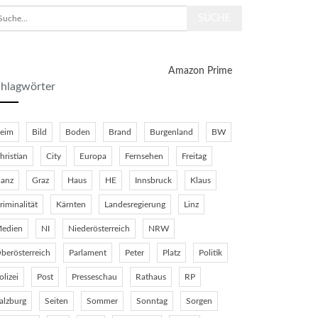
Amazon Prime
hlagwörter
eim
Bild
Boden
Brand
Burgenland
BW
hristian
City
Europa
Fernsehen
Freitag
anz
Graz
Haus
HE
Innsbruck
Klaus
riminalität
Kärnten
Landesregierung
Linz
edien
NI
Niederösterreich
NRW
berösterreich
Parlament
Peter
Platz
Politik
olizei
Post
Presseschau
Rathaus
RP
alzburg
Seiten
Sommer
Sonntag
Sorgen