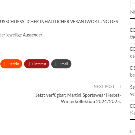
S
Ne
AUSSCHLIESSLICHER INHALTLICHER VERANTWORTUNG DES
EQ
er jeweilige Aussender
th
EQ
da
ReddIt
Pinterest
Email
E‘
be
NEXT POST
Sa
ve
Jetzt verfügbar: Martini Sportswear Herbst-
Winterkollektion 2024/2025.
EQ
Ka