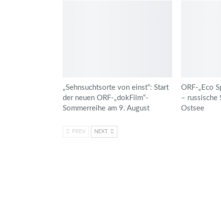
„Sehnsuchtsorte von einst“: Start
ORF-„Eco Spe
der neuen ORF-„dokFilm“-
– russische 
Sommerreihe am 9. August
Ostsee
PREV
NEXT