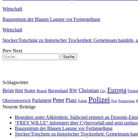
Wirtschaft
Bauzentrum der Blauen Lagune vor Fertigstellung
Wirtschaft
Stocker/Totschnig zu historischer Trockenheit: Gemeinsam handeln,
Prev
Next
Schlagwörter
Europa
Christian
Beim
BW
Bild
Boden
Brand
Burgenland
Fernse
City
Polizei
Peter
Platz
Oberösterreich
Parlament
Politik
Presseschau
Post
R
Neueste Beiträge
Begraben unter Altkleidern. Südwind erinnert an Deponie-Eins
“FREY WILLE“ informiert über Cybervorfall und setzt umfas
Bauzentrum der Blauen Lagune vor Fertigstellung
Stocker/Totschnig zu historischer Trockenheit: Gemeinsam han