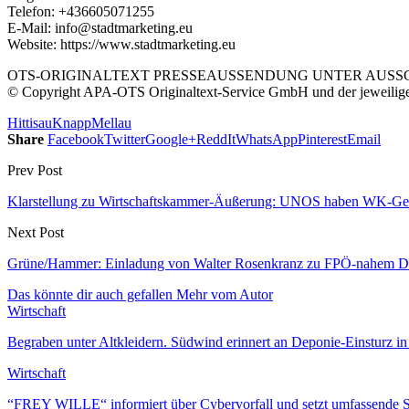
Telefon: +436605071255
E-Mail: info@stadtmarketing.eu
Website: https://www.stadtmarketing.eu
OTS-ORIGINALTEXT PRESSEAUSSENDUNG UNTER AUSSCH
© Copyright APA-OTS Originaltext-Service GmbH und der jeweilig
Hittisau
Knapp
Mellau
Share
Facebook
Twitter
Google+
ReddIt
WhatsApp
Pinterest
Email
Prev Post
Klarstellung zu Wirtschaftskammer-Äußerung: UNOS haben WK-Geha
Next Post
Grüne/Hammer: Einladung von Walter Rosenkranz zu FPÖ-nahem Din
Das könnte dir auch gefallen
Mehr vom Autor
Wirtschaft
Begraben unter Altkleidern. Südwind erinnert an Deponie-Einsturz i
Wirtschaft
“FREY WILLE“ informiert über Cybervorfall und setzt umfassende 