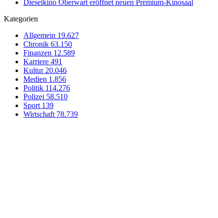
Dieselkino Oberwart eröffnet neuen Premium-Kinosaal
Kategorien
Allgemein
19.627
Chronik
63.150
Finanzen
12.589
Karriere
491
Kultur
20.046
Medien
1.856
Politik
114.276
Polizei
58.510
Sport
139
Wirtschaft
78.739