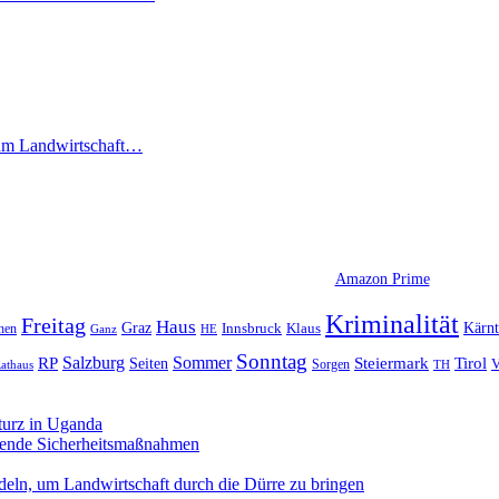
 um Landwirtschaft…
Amazon Prime
Kriminalität
Freitag
Haus
Graz
Kärn
hen
Innsbruck
Klaus
Ganz
HE
Sonntag
Sommer
Salzburg
RP
Seiten
Steiermark
Tirol
V
Sorgen
TH
athaus
turz in Uganda
sende Sicherheitsmaßnahmen
deln, um Landwirtschaft durch die Dürre zu bringen