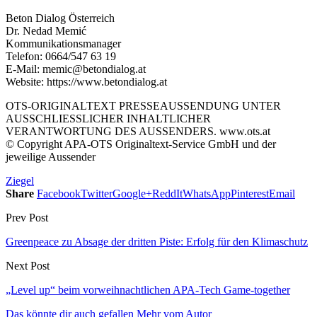
Beton Dialog Österreich
Dr. Nedad Memić
Kommunikationsmanager
Telefon: 0664/547 63 19
E-Mail: memic@betondialog.at
Website: https://www.betondialog.at
OTS-ORIGINALTEXT PRESSEAUSSENDUNG UNTER
AUSSCHLIESSLICHER INHALTLICHER
VERANTWORTUNG DES AUSSENDERS. www.ots.at
© Copyright APA-OTS Originaltext-Service GmbH und der
jeweilige Aussender
Ziegel
Share
Facebook
Twitter
Google+
ReddIt
WhatsApp
Pinterest
Email
Prev Post
Greenpeace zu Absage der dritten Piste: Erfolg für den Klimaschutz
Next Post
„Level up“ beim vorweihnachtlichen APA-Tech Game-together
Das könnte dir auch gefallen
Mehr vom Autor