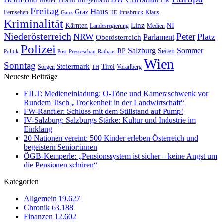
Boden
Brand
Burgenland
City
Freitag
Haus
Graz
Fernsehen
Innsbruck
Klaus
Ganz
HE
Kriminalität
NI
Kärnten
Linz
Landesregierung
Medien
Niederösterreich
Peter
NRW
Platz
Oberösterreich
Parlament
Polizei
Sommer
Salzburg
RP
Seiten
Politik
Presseschau
Post
Rathaus
Wien
Sonntag
Steiermark
Tirol
Vorarlberg
Sorgen
TH
Neueste Beiträge
EILT: Medieneinladung: O-Töne und Kameraschwenk vor
Rundem Tisch „Trockenheit in der Landwirtschaft“
FW-Ranftler: Schluss mit dem Stillstand auf Pump!
IV-Salzburg: Salzburgs Stärke: Kultur und Industrie im
Einklang
20 Nationen vereint: 500 Kinder erleben Österreich und
begeistern Senior:innen
ÖGB-Kemperle: „Pensionssystem ist sicher – keine Angst um
die Pensionen schüren“
Kategorien
Allgemein
19.627
Chronik
63.188
Finanzen
12.602