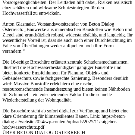
Vorsorgemöglichkeiten. Der Leitfaden hilft dabei, Risiken realistisch
einzuschätzen und wirksame Schutzstrategien für den
Hochwasserfall zu entwickeln.
Anton Glasmaier, Vorstandsvorsitzender von Beton Dialog
Österreich: „Bauwerke aus mineralischen Baustoffen wie Beton und
Ziegel sind grundsätzlich robust, widerstandsfähig und langlebig. Ihr
wesentlicher Vorteil ist, dass sie auch nach einer Durchfeuchtung im
Falle von Überflutungen weder aufquellen noch ihre Form
verändern.“
Die 16-seitige Broschüre erläutert zentrale Schadensmechanismen,
illustriert die Hochwasserbeständigkeit gängiger Baustoffe und
bietet konkrete Empfehlungen für Planung, Objekt- und
Gebäudeschutz sowie fachgerechte Sanierung. Besonders deutlich
wird: Massive Baustoffe erleichtern eine rasche,
ressourcenschonende Instandsetzung und bieten keinen Nährboden
für Schimmel – ein entscheidender Faktor für die schnelle
Wiederherstellung der Wohnqualität.
Die Broschüre steht ab sofort digital zur Verfügung und bietet eine
klare Orientierung für klimaresilientes Bauen. Link: https://beton-
dialog.at/website2024/wp-content/uploads/2025/11/ratgeber-
hochwasserschutz.pdf
ÜBER BETON DIALOG ÖSTERREICH