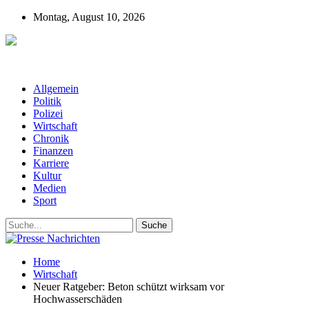
Montag, August 10, 2026
Presse-Nachrichten - Nachrichten aus
Deutschland, Österreich und der ganzen Welt aus dem Bereich
Wirtschaft, Politik, Finanzen, Sport und Polizei - immer aktuell
Allgemein
Politik
Polizei
Wirtschaft
Chronik
Finanzen
Karriere
Kultur
Medien
Sport
Home
Wirtschaft
Neuer Ratgeber: Beton schützt wirksam vor
Hochwasserschäden