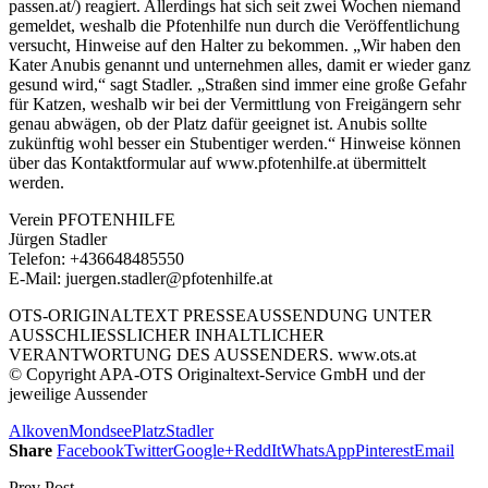
passen.at/) reagiert. Allerdings hat sich seit zwei Wochen niemand
gemeldet, weshalb die Pfotenhilfe nun durch die Veröffentlichung
versucht, Hinweise auf den Halter zu bekommen. „Wir haben den
Kater Anubis genannt und unternehmen alles, damit er wieder ganz
gesund wird,“ sagt Stadler. „Straßen sind immer eine große Gefahr
für Katzen, weshalb wir bei der Vermittlung von Freigängern sehr
genau abwägen, ob der Platz dafür geeignet ist. Anubis sollte
zukünftig wohl besser ein Stubentiger werden.“ Hinweise können
über das Kontaktformular auf www.pfotenhilfe.at übermittelt
werden.
Verein PFOTENHILFE
Jürgen Stadler
Telefon: +436648485550
E-Mail: juergen.stadler@pfotenhilfe.at
OTS-ORIGINALTEXT PRESSEAUSSENDUNG UNTER
AUSSCHLIESSLICHER INHALTLICHER
VERANTWORTUNG DES AUSSENDERS. www.ots.at
© Copyright APA-OTS Originaltext-Service GmbH und der
jeweilige Aussender
Alkoven
Mondsee
Platz
Stadler
Share
Facebook
Twitter
Google+
ReddIt
WhatsApp
Pinterest
Email
Prev Post