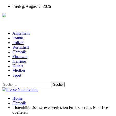
Freitag, August 7, 2026
Presse-Nachrichten - Nachrichten aus
Deutschland, Österreich und der ganzen Welt aus dem Bereich
Wirtschaft, Politik, Finanzen, Sport und Polizei - immer aktuell
Allgemein
Politik
Polizei
Wirtschaft
Chronik
Finanzen
Karriere
Kultur
Medien
Sport
Home
Chronik
Pfotenhilfe lässt schwer verletzten Fundkater aus Mondsee
operieren