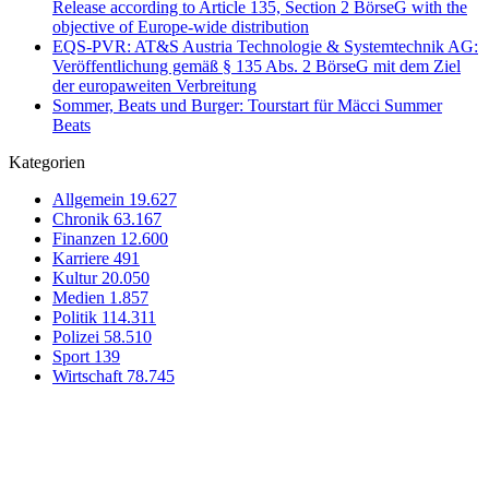
Release according to Article 135, Section 2 BörseG with the
objective of Europe-wide distribution
EQS-PVR: AT&S Austria Technologie & Systemtechnik AG:
Veröffentlichung gemäß § 135 Abs. 2 BörseG mit dem Ziel
der europaweiten Verbreitung
Sommer, Beats und Burger: Tourstart für Mäcci Summer
Beats
Kategorien
Allgemein
19.627
Chronik
63.167
Finanzen
12.600
Karriere
491
Kultur
20.050
Medien
1.857
Politik
114.311
Polizei
58.510
Sport
139
Wirtschaft
78.745