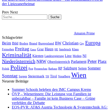
der Lipizzanerheimat
Prev
Next
Amazon Prime
Schlagwörter
Europa
Christian
Beim
BW
Bild
Boden
Brand
Burgenland
City
Freitag
Haus
Graz
Fernsehen
Innsbruck
Klaus
Ganz
HE
Kriminalität
NI
Kärnten
Linz
Landesregierung
Medien
Niederösterreich
Peter
NRW
Platz
Oberösterreich
Parlament
Polizei
Sommer
Salzburg
RP
Seiten
Politik
Presseschau
Post
Rathaus
Wien
Sonntag
Steiermark
Tirol
Vorarlberg
Sorgen
TH
Neueste Beiträge
Summer Schools beleben den IMC Campus Krems
ÖVP – Wienerinnen: Die Leistung von Familien ist
unbezahlbar – Familie ist kein Business Case – Grüne
verfehlen die Debatte
EQS-PVR: AT&S Austria Technologie & Systemtechnik AG: