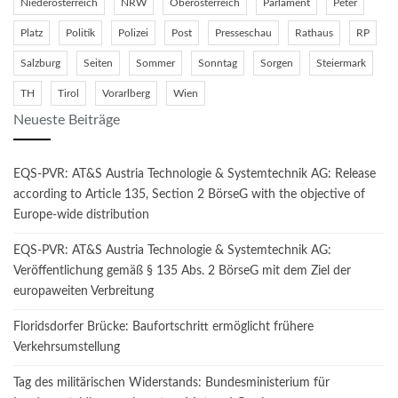
Niederösterreich
NRW
Oberösterreich
Parlament
Peter
Platz
Politik
Polizei
Post
Presseschau
Rathaus
RP
Salzburg
Seiten
Sommer
Sonntag
Sorgen
Steiermark
TH
Tirol
Vorarlberg
Wien
Neueste Beiträge
EQS-PVR: AT&S Austria Technologie & Systemtechnik AG: Release
according to Article 135, Section 2 BörseG with the objective of
Europe-wide distribution
EQS-PVR: AT&S Austria Technologie & Systemtechnik AG:
Veröffentlichung gemäß § 135 Abs. 2 BörseG mit dem Ziel der
europaweiten Verbreitung
Floridsdorfer Brücke: Baufortschritt ermöglicht frühere
Verkehrsumstellung
Tag des militärischen Widerstands: Bundesministerium für