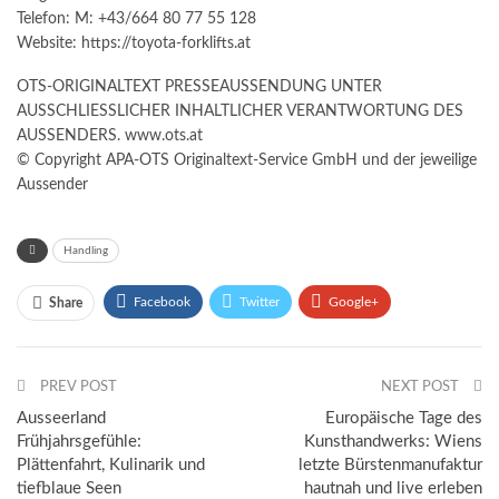
Telefon: M: +43/664 80 77 55 128
Website: https://toyota-forklifts.at
OTS-ORIGINALTEXT PRESSEAUSSENDUNG UNTER
AUSSCHLIESSLICHER INHALTLICHER VERANTWORTUNG DES
AUSSENDERS. www.ots.at
© Copyright APA-OTS Originaltext-Service GmbH und der jeweilige
Aussender
Handling
Facebook
Twitter
Google+
Share
ReddIt
WhatsApp
Pinterest
PREV POST
Email
NEXT POST
Ausseerland
Europäische Tage des
Frühjahrsgefühle:
Kunsthandwerks: Wiens
Plättenfahrt, Kulinarik und
letzte Bürstenmanufaktur
tiefblaue Seen
hautnah und live erleben