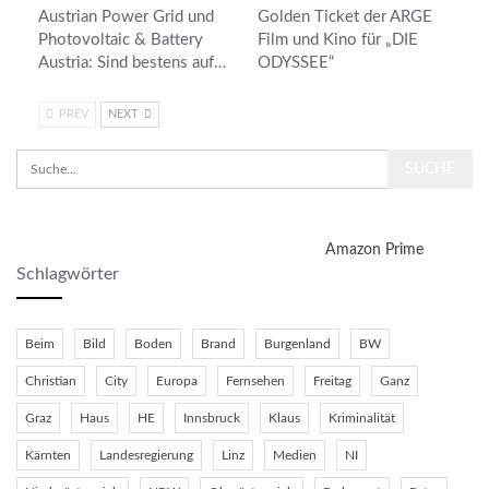
Austrian Power Grid und
Golden Ticket der ARGE
Photovoltaic & Battery
Film und Kino für „DIE
Austria: Sind bestens auf…
ODYSSEE“
PREV
NEXT
Amazon Prime
Schlagwörter
Beim
Bild
Boden
Brand
Burgenland
BW
Christian
City
Europa
Fernsehen
Freitag
Ganz
Graz
Haus
HE
Innsbruck
Klaus
Kriminalität
Kärnten
Landesregierung
Linz
Medien
NI