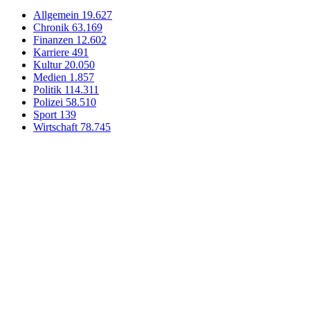
Allgemein
19.627
Chronik
63.169
Finanzen
12.602
Karriere
491
Kultur
20.050
Medien
1.857
Politik
114.311
Polizei
58.510
Sport
139
Wirtschaft
78.745