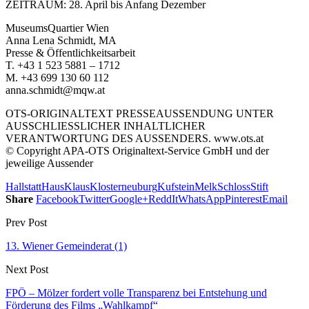
ZEITRAUM: 28. April bis Anfang Dezember
MuseumsQuartier Wien
Anna Lena Schmidt, MA
Presse & Öffentlichkeitsarbeit
T. +43 1 523 5881 – 1712
M. +43 699 130 60 112
anna.schmidt@mqw.at
OTS-ORIGINALTEXT PRESSEAUSSENDUNG UNTER
AUSSCHLIESSLICHER INHALTLICHER
VERANTWORTUNG DES AUSSENDERS. www.ots.at
© Copyright APA-OTS Originaltext-Service GmbH und der
jeweilige Aussender
Hallstatt
Haus
Klaus
Klosterneuburg
Kufstein
Melk
Schloss
Stift
Share
Facebook
Twitter
Google+
ReddIt
WhatsApp
Pinterest
Email
Prev Post
13. Wiener Gemeinderat (1)
Next Post
FPÖ – Mölzer fordert volle Transparenz bei Entstehung und
Förderung des Films „Wahlkampf“