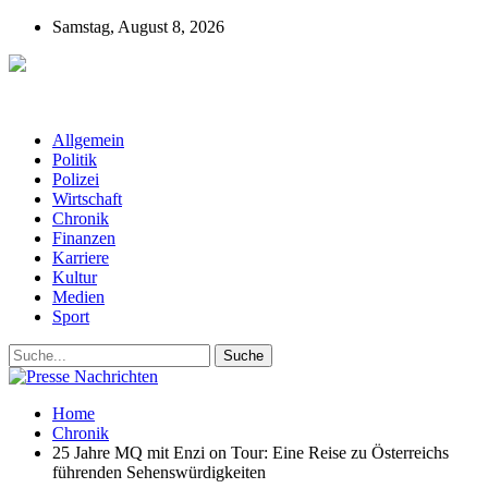
Samstag, August 8, 2026
Presse-Nachrichten - Nachrichten aus
Deutschland, Österreich und der ganzen Welt aus dem Bereich
Wirtschaft, Politik, Finanzen, Sport und Polizei - immer aktuell
Allgemein
Politik
Polizei
Wirtschaft
Chronik
Finanzen
Karriere
Kultur
Medien
Sport
Home
Chronik
25 Jahre MQ mit Enzi on Tour: Eine Reise zu Österreichs
führenden Sehenswürdigkeiten