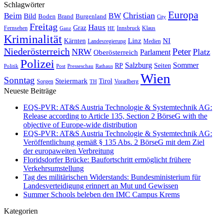
Schlagwörter
Europa
Christian
Beim
BW
Bild
Boden
Brand
Burgenland
City
Freitag
Haus
Graz
Fernsehen
Innsbruck
Klaus
Ganz
HE
Kriminalität
NI
Kärnten
Linz
Landesregierung
Medien
Niederösterreich
Peter
NRW
Platz
Oberösterreich
Parlament
Polizei
Sommer
Salzburg
RP
Seiten
Politik
Presseschau
Post
Rathaus
Wien
Sonntag
Steiermark
Tirol
Vorarlberg
Sorgen
TH
Neueste Beiträge
EQS-PVR: AT&S Austria Technologie & Systemtechnik AG:
Release according to Article 135, Section 2 BörseG with the
objective of Europe-wide distribution
EQS-PVR: AT&S Austria Technologie & Systemtechnik AG:
Veröffentlichung gemäß § 135 Abs. 2 BörseG mit dem Ziel
der europaweiten Verbreitung
Floridsdorfer Brücke: Baufortschritt ermöglicht frühere
Verkehrsumstellung
Tag des militärischen Widerstands: Bundesministerium für
Landesverteidigung erinnert an Mut und Gewissen
Summer Schools beleben den IMC Campus Krems
Kategorien