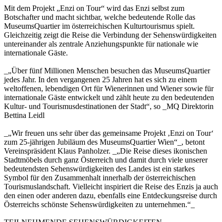
Mit dem Projekt „Enzi on Tour“ wird das Enzi selbst zum
Botschafter und macht sichtbar, welche bedeutende Rolle das
MuseumsQuartier im österreichischen Kulturtourismus spielt.
Gleichzeitig zeigt die Reise die Verbindung der Sehenswürdigkeiten
untereinander als zentrale Anziehungspunkte für nationale wie
internationale Gäste.
_„Über fünf Millionen Menschen besuchen das MuseumsQuartier
jedes Jahr. In den vergangenen 25 Jahren hat es sich zu einem
weltoffenen, lebendigen Ort für Wienerinnen und Wiener sowie für
internationale Gäste entwickelt und zählt heute zu den bedeutenden
Kultur- und Tourismusdestinationen der Stadt“, so _MQ Direktorin
Bettina Leidl
_„Wir freuen uns sehr über das gemeinsame Projekt ‚Enzi on Tour‘
zum 25-jährigen Jubiläum des MuseumsQuartier Wien“_, betont
Vereinspräsident Klaus Panholzer. _„Die Reise dieses ikonischen
Stadtmöbels durch ganz Österreich und damit durch viele unserer
bedeutendsten Sehenswürdigkeiten des Landes ist ein starkes
Symbol für den Zusammenhalt innerhalb der österreichischen
Tourismuslandschaft. Vielleicht inspiriert die Reise des Enzis ja auch
den einen oder anderen dazu, ebenfalls eine Entdeckungsreise durch
Österreichs schönste Sehenswürdigkeiten zu unternehmen.“_