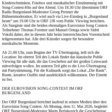
Kinderschminken, Fotobox und musikalischer Einstimmung mit
Song-Contest-Hits auf den Abend. Um 18.30 Uhr übernimmt ORF
Radio Burgenland-Moderator Georg Prenner die
Bühnenmoderation. Er wird auch via Live-Einstieg in „Burgenland
heute“ um 19.00 Uhr in ORF 2/B vom Public Viewing berichten.
Als Stargäste sind die beiden ehemaligen Eurovision Song Contest-
Teilnehmer Thomas Forstner und Manuel Ortega sowie Sidrit
Vokshi dabei, der in diesem Jahr beim österreichischen Vorentscheid
teilgenommen hat. Alle drei Künstler sorgen für besondere
musikalische Momente.
Ab 21.00 Uhr, zum Beginn der TV-Übertragung, teilt sich die
Location: Im oberen Teil des Lokals findet das klassische Public
Viewing für alle statt, die das Geschehen auf der großen Leinwand
mitverfolgen wollen. Im unteren Teil gibt es die Live-Übertragung
mit Partystimmung. Für die Kulinarik sorgt das Lokal „Die Bank“.
Bunte, kreative Outfits sind ausdrücklich willkommen. Der Eintritt
ist frei.
DER EUROVISION SONG-CONTEST IM ORF
BURGENLAND
Der ORF Burgenland berichtet laufend in seinen Medien über den
Eurovision Song Contest. Ab Montag, dem 11. Mai 2026, begleitet
ORF Burgenland-Moderator Marin Berlakovich die Geschehnisse