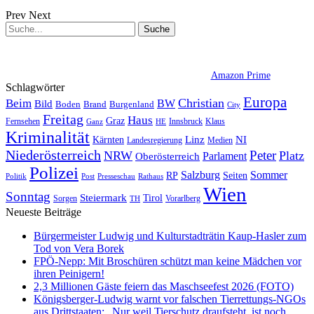
Prev
Next
Amazon Prime
Schlagwörter
Europa
Christian
Beim
BW
Bild
Boden
Brand
Burgenland
City
Freitag
Haus
Graz
Fernsehen
Innsbruck
Klaus
Ganz
HE
Kriminalität
NI
Kärnten
Linz
Landesregierung
Medien
Niederösterreich
Peter
NRW
Platz
Oberösterreich
Parlament
Polizei
Sommer
Salzburg
RP
Seiten
Politik
Presseschau
Post
Rathaus
Wien
Sonntag
Steiermark
Tirol
Vorarlberg
Sorgen
TH
Neueste Beiträge
Bürgermeister Ludwig und Kulturstadträtin Kaup-Hasler zum
Tod von Vera Borek
FPÖ-Nepp: Mit Broschüren schützt man keine Mädchen vor
ihren Peinigern!
2,3 Millionen Gäste feiern das Maschseefest 2026 (FOTO)
Königsberger-Ludwig warnt vor falschen Tierrettungs-NGOs
aus Drittstaaten: „Nur weil Tierschutz draufsteht, ist noch