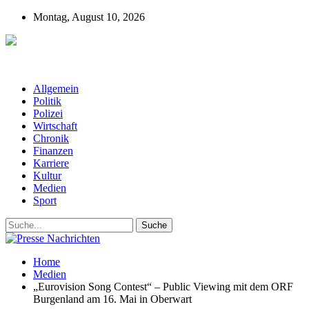
Montag, August 10, 2026
Presse-Nachrichten - Nachrichten aus
Deutschland, Österreich und der ganzen Welt aus dem Bereich
Wirtschaft, Politik, Finanzen, Sport und Polizei - immer aktuell
Allgemein
Politik
Polizei
Wirtschaft
Chronik
Finanzen
Karriere
Kultur
Medien
Sport
Home
Medien
„Eurovision Song Contest“ – Public Viewing mit dem ORF
Burgenland am 16. Mai in Oberwart