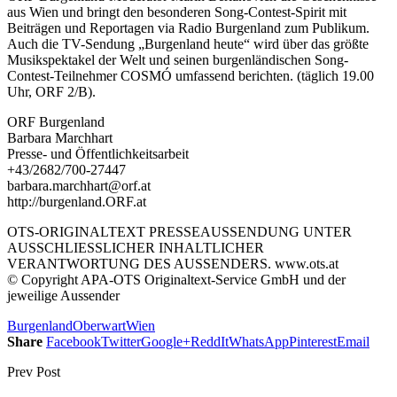
aus Wien und bringt den besonderen Song-Contest-Spirit mit
Beiträgen und Reportagen via Radio Burgenland zum Publikum.
Auch die TV-Sendung „Burgenland heute“ wird über das größte
Musikspektakel der Welt und seinen burgenländischen Song-
Contest-Teilnehmer COSMÓ umfassend berichten. (täglich 19.00
Uhr, ORF 2/B).
ORF Burgenland
Barbara Marchhart
Presse- und Öffentlichkeitsarbeit
+43/2682/700-27447
barbara.marchhart@orf.at
http://burgenland.ORF.at
OTS-ORIGINALTEXT PRESSEAUSSENDUNG UNTER
AUSSCHLIESSLICHER INHALTLICHER
VERANTWORTUNG DES AUSSENDERS. www.ots.at
© Copyright APA-OTS Originaltext-Service GmbH und der
jeweilige Aussender
Burgenland
Oberwart
Wien
Share
Facebook
Twitter
Google+
ReddIt
WhatsApp
Pinterest
Email
Prev Post