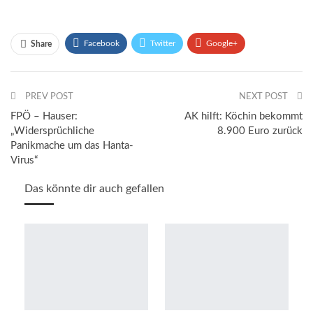
Facebook
Twitter
Google+
Share
ReddIt
WhatsApp
Pinterest
PREV POST
Email
NEXT POST
FPÖ – Hauser:
AK hilft: Köchin bekommt
„Widersprüchliche
8.900 Euro zurück
Panikmache um das Hanta-
Virus“
Das könnte dir auch gefallen