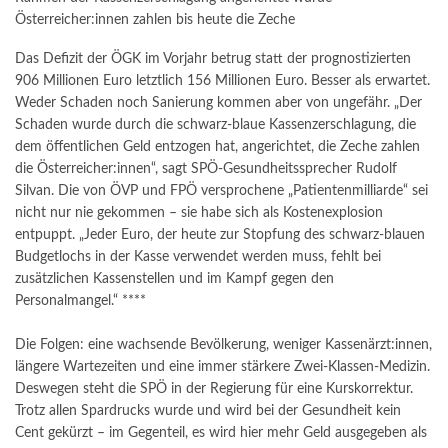
Österreicher:innen zahlen bis heute die Zeche
Das Defizit der ÖGK im Vorjahr betrug statt der prognostizierten
906 Millionen Euro letztlich 156 Millionen Euro. Besser als erwartet.
Weder Schaden noch Sanierung kommen aber von ungefähr. „Der
Schaden wurde durch die schwarz-blaue Kassenzerschlagung, die
dem öffentlichen Geld entzogen hat, angerichtet, die Zeche zahlen
die Österreicher:innen“, sagt SPÖ-Gesundheitssprecher Rudolf
Silvan. Die von ÖVP und FPÖ versprochene „Patientenmilliarde“ sei
nicht nur nie gekommen – sie habe sich als Kostenexplosion
entpuppt. „Jeder Euro, der heute zur Stopfung des schwarz-blauen
Budgetlochs in der Kasse verwendet werden muss, fehlt bei
zusätzlichen Kassenstellen und im Kampf gegen den
Personalmangel.“ ****
Die Folgen: eine wachsende Bevölkerung, weniger Kassenärzt:innen,
längere Wartezeiten und eine immer stärkere Zwei-Klassen-Medizin.
Deswegen steht die SPÖ in der Regierung für eine Kurskorrektur.
Trotz allen Spardrucks wurde und wird bei der Gesundheit kein
Cent gekürzt – im Gegenteil, es wird hier mehr Geld ausgegeben als