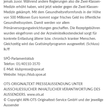
jemals zuvor. Während andere Regierungen also die Zwei-Klassen-
Medizin erhöht haben, wird jetzt wieder gegen die Zwei-Klassen-
Medizin gekämpft. Mit dem Gesundheitsreformfonds in der Höhe
von 500 Millionen Euro kommt sogar frisches Geld ins öffentliche
Gesundheitssystem. Damit werden vor allem
Primärversorgungseinrichtungen geschaffen. Die Rezeptgebühren
wurden eingefroren und der Arzneimittelkostendeckel sorgt für
konkrete Entlastung älterer bzw. chronisch kranker Menschen.
Gleichzeitig wird das Gratisimpfprogramm ausgeweitet. (Schluss)
lk/ff
SPÖ-Parlamentsklub
Telefon: 01/40110-3570
E-Mail: klubpresse@spoe.at
Website: https://klub.spoe.at
OTS-ORIGINALTEXT PRESSEAUSSENDUNG UNTER
AUSSCHLIESSLICHER INHALTLICHER VERANTWORTUNG DES
AUSSENDERS. www.ots.at
© Copyright APA-OTS Originaltext-Service GmbH und der jeweilige
Aussender