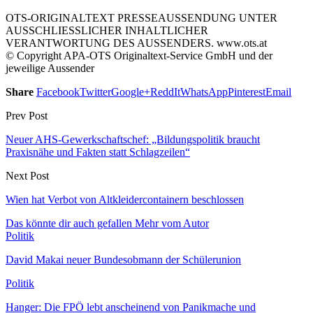
OTS-ORIGINALTEXT PRESSEAUSSENDUNG UNTER
AUSSCHLIESSLICHER INHALTLICHER
VERANTWORTUNG DES AUSSENDERS. www.ots.at
© Copyright APA-OTS Originaltext-Service GmbH und der
jeweilige Aussender
Share
Facebook
Twitter
Google+
ReddIt
WhatsApp
Pinterest
Email
Prev Post
Neuer AHS-Gewerkschaftschef: „Bildungspolitik braucht
Praxisnähe und Fakten statt Schlagzeilen“
Next Post
Wien hat Verbot von Altkleidercontainern beschlossen
Das könnte dir auch gefallen
Mehr vom Autor
Politik
David Makai neuer Bundesobmann der Schülerunion
Politik
Hanger: Die FPÖ lebt anscheinend von Panikmache und