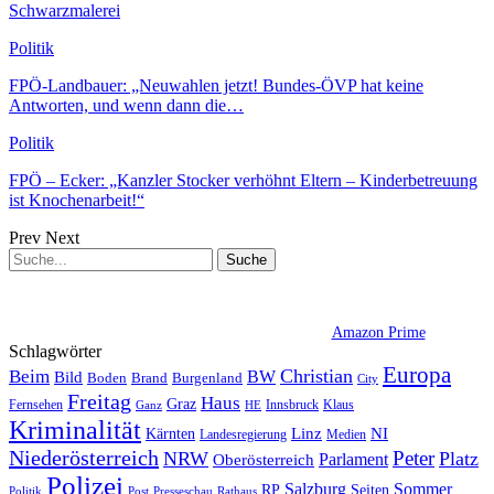
Schwarzmalerei
Politik
FPÖ-Landbauer: „Neuwahlen jetzt! Bundes-ÖVP hat keine
Antworten, und wenn dann die…
Politik
FPÖ – Ecker: „Kanzler Stocker verhöhnt Eltern – Kinderbetreuung
ist Knochenarbeit!“
Prev
Next
Amazon Prime
Schlagwörter
Europa
Christian
Beim
BW
Bild
Boden
Brand
Burgenland
City
Freitag
Haus
Graz
Fernsehen
Innsbruck
Klaus
Ganz
HE
Kriminalität
NI
Kärnten
Linz
Landesregierung
Medien
Niederösterreich
Peter
NRW
Platz
Oberösterreich
Parlament
Polizei
Sommer
Salzburg
RP
Seiten
Politik
Presseschau
Post
Rathaus