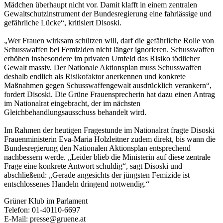
Mädchen überhaupt nicht vor. Damit klafft in einem zentralen
Gewaltschutzinstrument der Bundesregierung eine fahrlässige und
gefährliche Lücke“, kritisiert Disoski.
„Wer Frauen wirksam schützen will, darf die gefährliche Rolle von
Schusswaffen bei Femiziden nicht länger ignorieren. Schusswaffen
erhöhen insbesondere im privaten Umfeld das Risiko tödlicher
Gewalt massiv. Der Nationale Aktionsplan muss Schusswaffen
deshalb endlich als Risikofaktor anerkennen und konkrete
Maßnahmen gegen Schusswaffengewalt ausdrücklich verankern“,
fordert Disoski. Die Grüne Frauensprecherin hat dazu einen Antrag
im Nationalrat eingebracht, der im nächsten
Gleichbehandlungsausschuss behandelt wird.
Im Rahmen der heutigen Fragestunde im Nationalrat fragte Disoski
Frauenministerin Eva-Maria Holzleitner zudem direkt, bis wann die
Bundesregierung den Nationalen Aktionsplan entsprechend
nachbessern werde. „Leider blieb die Ministerin auf diese zentrale
Frage eine konkrete Antwort schuldig“, sagt Disoski und
abschließend: „Gerade angesichts der jüngsten Femizide ist
entschlossenes Handeln dringend notwendig.“
Grüner Klub im Parlament
Telefon: 01-40110-6697
E-Mail: presse@gruene.at