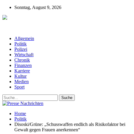
Sonntag, August 9, 2026
Presse-Nachrichten - Nachrichten aus
Deutschland, Österreich und der ganzen Welt aus dem Bereich
Wirtschaft, Politik, Finanzen, Sport und Polizei - immer aktuell
Allgemein
Politik
Polizei
Wirtschaft
Chronik
Finanzen
Karriere
Kultur
Medien
Sport
Home
Politik
Disoski/Grüne: „Schusswaffen endlich als Risikofaktor bei
Gewalt gegen Frauen anerkennen“