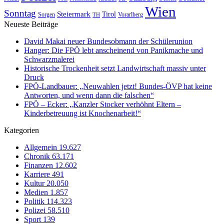
Wien
Sonntag
Steiermark
Tirol
Vorarlberg
Sorgen
TH
Neueste Beiträge
David Makai neuer Bundesobmann der Schülerunion
Hanger: Die FPÖ lebt anscheinend von Panikmache und
Schwarzmalerei
Historische Trockenheit setzt Landwirtschaft massiv unter
Druck
FPÖ-Landbauer: „Neuwahlen jetzt! Bundes-ÖVP hat keine
Antworten, und wenn dann die falschen“
FPÖ – Ecker: „Kanzler Stocker verhöhnt Eltern –
Kinderbetreuung ist Knochenarbeit!“
Kategorien
Allgemein
19.627
Chronik
63.171
Finanzen
12.602
Karriere
491
Kultur
20.050
Medien
1.857
Politik
114.323
Polizei
58.510
Sport
139