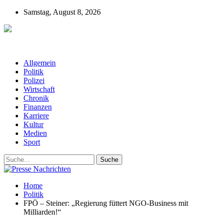
Samstag, August 8, 2026
Presse-Nachrichten - Nachrichten aus
Deutschland, Österreich und der ganzen Welt aus dem Bereich
Wirtschaft, Politik, Finanzen, Sport und Polizei - immer aktuell
Allgemein
Politik
Polizei
Wirtschaft
Chronik
Finanzen
Karriere
Kultur
Medien
Sport
Home
Politik
FPÖ – Steiner: „Regierung füttert NGO-Business mit
Milliarden!“