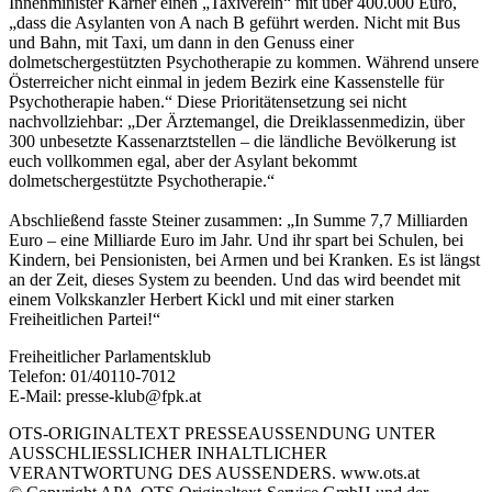
Innenminister Karner einen „Taxiverein“ mit über 400.000 Euro,
„dass die Asylanten von A nach B geführt werden. Nicht mit Bus
und Bahn, mit Taxi, um dann in den Genuss einer
dolmetschergestützten Psychotherapie zu kommen. Während unsere
Österreicher nicht einmal in jedem Bezirk eine Kassenstelle für
Psychotherapie haben.“ Diese Prioritätensetzung sei nicht
nachvollziehbar: „Der Ärztemangel, die Dreiklassenmedizin, über
300 unbesetzte Kassenarztstellen – die ländliche Bevölkerung ist
euch vollkommen egal, aber der Asylant bekommt
dolmetschergestützte Psychotherapie.“
Abschließend fasste Steiner zusammen: „In Summe 7,7 Milliarden
Euro – eine Milliarde Euro im Jahr. Und ihr spart bei Schulen, bei
Kindern, bei Pensionisten, bei Armen und bei Kranken. Es ist längst
an der Zeit, dieses System zu beenden. Und das wird beendet mit
einem Volkskanzler Herbert Kickl und mit einer starken
Freiheitlichen Partei!“
Freiheitlicher Parlamentsklub
Telefon: 01/40110-7012
E-Mail: presse-klub@fpk.at
OTS-ORIGINALTEXT PRESSEAUSSENDUNG UNTER
AUSSCHLIESSLICHER INHALTLICHER
VERANTWORTUNG DES AUSSENDERS. www.ots.at