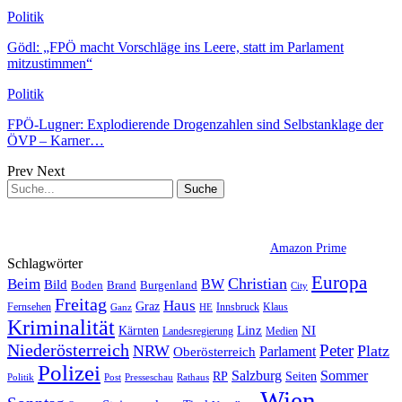
Politik
Gödl: „FPÖ macht Vorschläge ins Leere, statt im Parlament
mitzustimmen“
Politik
FPÖ-Lugner: Explodierende Drogenzahlen sind Selbstanklage der
ÖVP – Karner…
Prev
Next
Amazon Prime
Schlagwörter
Europa
Christian
Beim
BW
Bild
Boden
Brand
Burgenland
City
Freitag
Haus
Graz
Fernsehen
Innsbruck
Klaus
Ganz
HE
Kriminalität
NI
Kärnten
Linz
Landesregierung
Medien
Niederösterreich
Peter
NRW
Platz
Oberösterreich
Parlament
Polizei
Sommer
Salzburg
RP
Seiten
Politik
Presseschau
Post
Rathaus
Wien