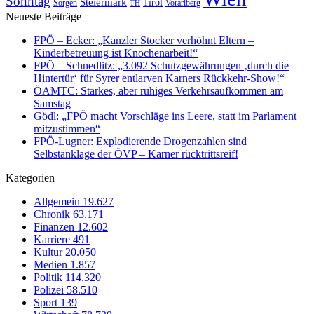
Sonntag
Steiermark
Tirol
Vorarlberg
Sorgen
TH
Neueste Beiträge
FPÖ – Ecker: „Kanzler Stocker verhöhnt Eltern –
Kinderbetreuung ist Knochenarbeit!“
FPÖ – Schnedlitz: „3.092 Schutzgewährungen ‚durch die
Hintertür‘ für Syrer entlarven Karners Rückkehr-Show!“
ÖAMTC: Starkes, aber ruhiges Verkehrsaufkommen am
Samstag
Gödl: „FPÖ macht Vorschläge ins Leere, statt im Parlament
mitzustimmen“
FPÖ-Lugner: Explodierende Drogenzahlen sind
Selbstanklage der ÖVP – Karner rücktrittsreif!
Kategorien
Allgemein
19.627
Chronik
63.171
Finanzen
12.602
Karriere
491
Kultur
20.050
Medien
1.857
Politik
114.320
Polizei
58.510
Sport
139