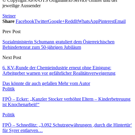
© Copyright APA-OTS Originaltext-Service GmbH und der
jeweilige Aussender
Steiner
Share
Facebook
Twitter
Google+
ReddIt
WhatsApp
Pinterest
Email
Prev Post
Sozialministerin Schumann gratuliert dem Österreichischen
Behindertenrat zum 50-jährigen Jubiläum
Next Post
6. KV-Runde der Chemieindustrie erneut ohne Einigung:
Arbeitgeber warnen vor gefährlicher Realitätsverweigerung
Das könnte dir auch gefallen
Mehr vom Autor
Politik
FPÖ – Ecker: „Kanzler Stocker verhöhnt Eltern – Kinderbetreuung
ist Knochenarbeit!“
Politik
FPÖ – Schnedlitz: „3.092 Schutzgewährungen ‚durch die Hintertür‘
für Syrer entlarven…