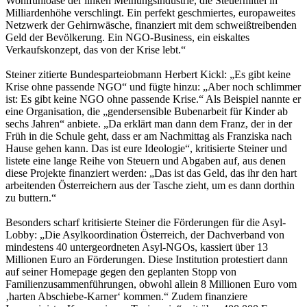
Wohlfühloase der linken Meinungsindustrie, die Steuermittel in
Milliardenhöhe verschlingt. Ein perfekt geschmiertes, europaweites
Netzwerk der Gehirnwäsche, finanziert mit dem schweißtreibenden
Geld der Bevölkerung. Ein NGO-Business, ein eiskaltes
Verkaufskonzept, das von der Krise lebt.“
Steiner zitierte Bundesparteiobmann Herbert Kickl: „Es gibt keine
Krise ohne passende NGO“ und fügte hinzu: „Aber noch schlimmer
ist: Es gibt keine NGO ohne passende Krise.“ Als Beispiel nannte er
eine Organisation, die „gendersensible Bubenarbeit für Kinder ab
sechs Jahren“ anbiete. „Da erklärt man dann dem Franz, der in der
Früh in die Schule geht, dass er am Nachmittag als Franziska nach
Hause gehen kann. Das ist eure Ideologie“, kritisierte Steiner und
listete eine lange Reihe von Steuern und Abgaben auf, aus denen
diese Projekte finanziert werden: „Das ist das Geld, das ihr den hart
arbeitenden Österreichern aus der Tasche zieht, um es dann dorthin
zu buttern.“
Besonders scharf kritisierte Steiner die Förderungen für die Asyl-
Lobby: „Die Asylkoordination Österreich, der Dachverband von
mindestens 40 untergeordneten Asyl-NGOs, kassiert über 13
Millionen Euro an Förderungen. Diese Institution protestiert dann
auf seiner Homepage gegen den geplanten Stopp von
Familienzusammenführungen, obwohl allein 8 Millionen Euro vom
‚harten Abschiebe-Karner‘ kommen.“ Zudem finanziere