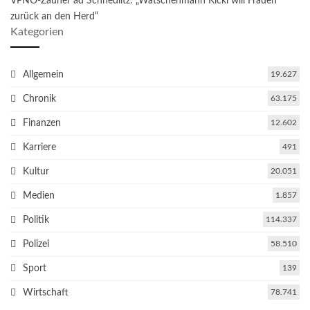
VPNÖ-Zauner ad Schnedlitz: „Watschenmann Kickl will Frauen
zurück an den Herd“
Kategorien
Allgemein
19.627
Chronik
63.175
Finanzen
12.602
Karriere
491
Kultur
20.051
Medien
1.857
Politik
114.337
Polizei
58.510
Sport
139
Wirtschaft
78.741