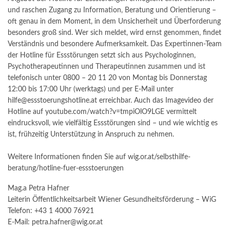
und raschen Zugang zu Information, Beratung und Orientierung –
oft genau in dem Moment, in dem Unsicherheit und Überforderung
besonders groß sind. Wer sich meldet, wird ernst genommen, findet
Verständnis und besondere Aufmerksamkeit. Das Expertinnen-Team
der Hotline für Essstörungen setzt sich aus Psychologinnen,
Psychotherapeutinnen und Therapeutinnen zusammen und ist
telefonisch unter 0800 – 20 11 20 von Montag bis Donnerstag
12:00 bis 17:00 Uhr (werktags) und per E-Mail unter
hilfe@essstoerungshotline.at erreichbar. Auch das Imagevideo der
Hotline auf youtube.com/watch?v=tmpiOlO9LGE vermittelt
eindrucksvoll, wie vielfältig Essstörungen sind – und wie wichtig es
ist, frühzeitig Unterstützung in Anspruch zu nehmen.
Weitere Informationen finden Sie auf wig.or.at/selbsthilfe-
beratung/hotline-fuer-essstoerungen
Mag.a Petra Hafner
Leiterin Öffentlichkeitsarbeit Wiener Gesundheitsförderung – WiG
Telefon: +43 1 4000 76921
E-Mail: petra.hafner@wig.or.at