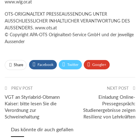
www.wig.or.at
OTS-ORIGINALTEXT PRESSEAUSSENDUNG UNTER
AUSSCHLIESSLICHER INHALTLICHER VERANTWORTUNG DES
AUSSENDERS. www.ots.at
© Copyright APA-OTS Originaltext-Service GmbH und der jeweilige
Aussender
Facebook
Twitter
Google+
Share
ReddIt
WhatsApp
Pinterest
PREV POST
Email
NEXT POST
VGT an Styriabrid-Obmann
Einladung Online-
Kaiser: bitte lesen Sie die
Pressegespräch:
Verordnung zur
Studienergebnisse zeigen
Schweinehaltung
Resilienz von Lehrkräften
Das könnte dir auch gefallen