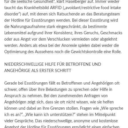
für die seelische Gesundheit“, klärt Haselberger auf. Immer wieder
taucht das Krankheitsbild ARFID („avoidant/restrictive food intake
disorder“) auf, mit denen sich Ratsuchende an das Beratungsteam
der Hotline für Essstörungen wenden. Bei dieser Essstörung wird
die Nahrungsaufnahme stark eingeschränkt, da bestimmte
Lebensmittel aufgrund ihrer Konsistenz, ihres Geruchs, Geschmacks
oder aus Angst vor dem Verschlucken vermieden oder abgelehnt
werden. Anders als etwa bei der Anorexie spielen dabei weder die
Optimierung des Aussehens noch die Gewichtskontrolle eine Rolle.
NIEDERSCHWELLIGE HILFE FÜR BETROFFENE UND
ANGEHÖRIGE ALS ERSTER SCHRITT
Gerade bei Essstörungen fällt es Betroffenen und Angehörigen oft
schwer, offen über ihre Belastungen zu sprechen oder Hilfe in
Anspruch zu nehmen. Bei den zunehmenden Anfragen von
Angehörigen zeigt sich, dass sie oft nicht wissen, wie sie helfen
können und dabei an ihre Grenzen stoßen. Fragen wie „Wie spreche
ich es an?“, „Wie kann ich unterstützen?“ stehen im Mittelpunkt
vieler Gespräche. Das niederschwellige, anonyme und kostenlose
Angebot der Hotline für Essstörungen ermöglicht einen einfachen