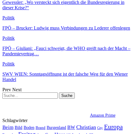
Gewessler: „Wo versteckt sich eigentlich die Bundesregierung in
dieser Krise?“
Politik
FPÖ – Brucker: Ludwig muss Verbindungen zu Lederer offenlegen
Politik
FPÖ – Giuliani: „Fauci schweigt, die WHO greift nach der Macht –
Pandemievertrag…
Politik
SWV WIEN: Sonntagsöffnung ist der falsche Weg für den Wiener
Handel
Prev
Next
Amazon Prime
Schlagwörter
Europa
Christian
Beim
BW
Bild
Boden
Brand
Burgenland
City
Freitag