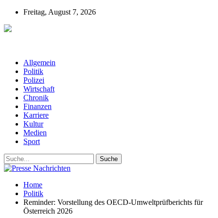
Freitag, August 7, 2026
Presse-Nachrichten - Nachrichten aus
Deutschland, Österreich und der ganzen Welt aus dem Bereich
Wirtschaft, Politik, Finanzen, Sport und Polizei - immer aktuell
Allgemein
Politik
Polizei
Wirtschaft
Chronik
Finanzen
Karriere
Kultur
Medien
Sport
Home
Politik
Reminder: Vorstellung des OECD-Umweltprüfberichts für
Österreich 2026