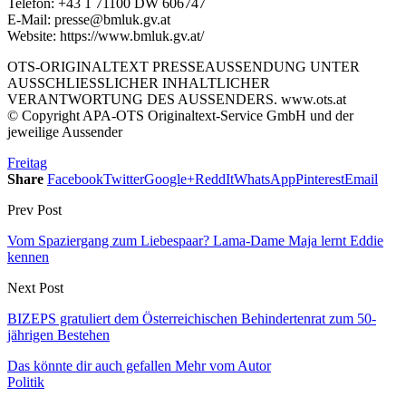
Telefon: +43 1 71100 DW 606747
E-Mail: presse@bmluk.gv.at
Website: https://www.bmluk.gv.at/
OTS-ORIGINALTEXT PRESSEAUSSENDUNG UNTER
AUSSCHLIESSLICHER INHALTLICHER
VERANTWORTUNG DES AUSSENDERS. www.ots.at
© Copyright APA-OTS Originaltext-Service GmbH und der
jeweilige Aussender
Freitag
Share
Facebook
Twitter
Google+
ReddIt
WhatsApp
Pinterest
Email
Prev Post
Vom Spaziergang zum Liebespaar? Lama-Dame Maja lernt Eddie
kennen
Next Post
BIZEPS gratuliert dem Österreichischen Behindertenrat zum 50-
jährigen Bestehen
Das könnte dir auch gefallen
Mehr vom Autor
Politik