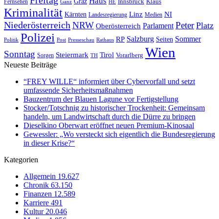
Haus
Graz
Fernsehen
Innsbruck
Klaus
Ganz
HE
Kriminalität
NI
Kärnten
Linz
Landesregierung
Medien
Niederösterreich
Peter
NRW
Platz
Oberösterreich
Parlament
Polizei
Sommer
Salzburg
RP
Seiten
Politik
Presseschau
Post
Rathaus
Wien
Sonntag
Steiermark
Tirol
Vorarlberg
Sorgen
TH
Neueste Beiträge
“FREY WILLE“ informiert über Cybervorfall und setzt
umfassende Sicherheitsmaßnahmen
Bauzentrum der Blauen Lagune vor Fertigstellung
Stocker/Totschnig zu historischer Trockenheit: Gemeinsam
handeln, um Landwirtschaft durch die Dürre zu bringen
Dieselkino Oberwart eröffnet neuen Premium-Kinosaal
Gewessler: „Wo versteckt sich eigentlich die Bundesregierung
in dieser Krise?“
Kategorien
Allgemein
19.627
Chronik
63.150
Finanzen
12.589
Karriere
491
Kultur
20.046