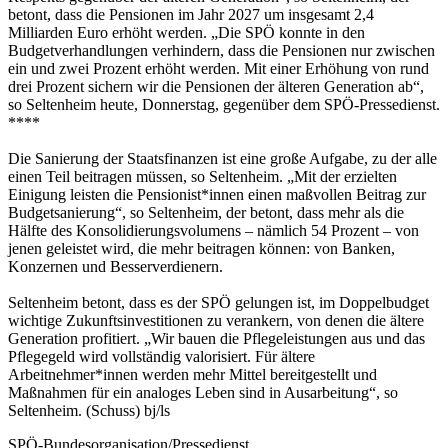
betont, dass die Pensionen im Jahr 2027 um insgesamt 2,4
Milliarden Euro erhöht werden. „Die SPÖ konnte in den
Budgetverhandlungen verhindern, dass die Pensionen nur zwischen
ein und zwei Prozent erhöht werden. Mit einer Erhöhung von rund
drei Prozent sichern wir die Pensionen der älteren Generation ab“,
so Seltenheim heute, Donnerstag, gegenüber dem SPÖ-Pressedienst.
****
Die Sanierung der Staatsfinanzen ist eine große Aufgabe, zu der alle
einen Teil beitragen müssen, so Seltenheim. „Mit der erzielten
Einigung leisten die Pensionist*innen einen maßvollen Beitrag zur
Budgetsanierung“, so Seltenheim, der betont, dass mehr als die
Hälfte des Konsolidierungsvolumens – nämlich 54 Prozent – von
jenen geleistet wird, die mehr beitragen können: von Banken,
Konzernen und Besserverdienern.
Seltenheim betont, dass es der SPÖ gelungen ist, im Doppelbudget
wichtige Zukunftsinvestitionen zu verankern, von denen die ältere
Generation profitiert. „Wir bauen die Pflegeleistungen aus und das
Pflegegeld wird vollständig valorisiert. Für ältere
Arbeitnehmer*innen werden mehr Mittel bereitgestellt und
Maßnahmen für ein analoges Leben sind in Ausarbeitung“, so
Seltenheim. (Schuss) bj/ls
SPÖ-Bundesorganisation/Pressedienst