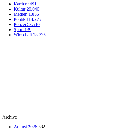
Karriere
491
Kultur
20.046
Medien
1.856
Politik
114.275
Polizei
58.510
Sport
139
Wirtschaft
78.735
Archive
August 2026
382