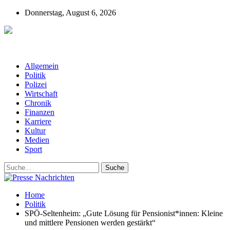
Donnerstag, August 6, 2026
Presse-Nachrichten - Nachrichten aus
Deutschland, Österreich und der ganzen Welt aus dem Bereich
Wirtschaft, Politik, Finanzen, Sport und Polizei - immer aktuell
Allgemein
Politik
Polizei
Wirtschaft
Chronik
Finanzen
Karriere
Kultur
Medien
Sport
Home
Politik
SPÖ-Seltenheim: „Gute Lösung für Pensionist*innen: Kleine
und mittlere Pensionen werden gestärkt“