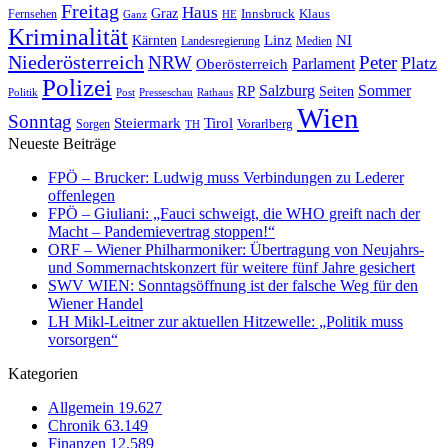
Freitag
Haus
Graz
Fernsehen
Innsbruck
Klaus
Ganz
HE
Kriminalität
NI
Kärnten
Linz
Landesregierung
Medien
Niederösterreich
Peter
NRW
Platz
Oberösterreich
Parlament
Polizei
Sommer
Salzburg
RP
Seiten
Politik
Presseschau
Post
Rathaus
Wien
Sonntag
Steiermark
Tirol
Vorarlberg
Sorgen
TH
Neueste Beiträge
FPÖ – Brucker: Ludwig muss Verbindungen zu Lederer
offenlegen
FPÖ – Giuliani: „Fauci schweigt, die WHO greift nach der
Macht – Pandemievertrag stoppen!“
ORF – Wiener Philharmoniker: Übertragung von Neujahrs-
und Sommernachtskonzert für weitere fünf Jahre gesichert
SWV WIEN: Sonntagsöffnung ist der falsche Weg für den
Wiener Handel
LH Mikl-Leitner zur aktuellen Hitzewelle: „Politik muss
vorsorgen“
Kategorien
Allgemein
19.627
Chronik
63.149
Finanzen
12.589