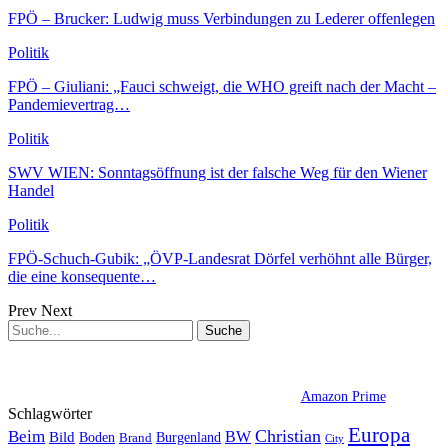
FPÖ – Brucker: Ludwig muss Verbindungen zu Lederer offenlegen
Politik
FPÖ – Giuliani: „Fauci schweigt, die WHO greift nach der Macht –
Pandemievertrag…
Politik
SWV WIEN: Sonntagsöffnung ist der falsche Weg für den Wiener
Handel
Politik
FPÖ-Schuch-Gubik: „ÖVP-Landesrat Dörfel verhöhnt alle Bürger,
die eine konsequente…
Prev
Next
Amazon Prime
Schlagwörter
Europa
Christian
Beim
BW
Bild
Boden
Brand
Burgenland
City