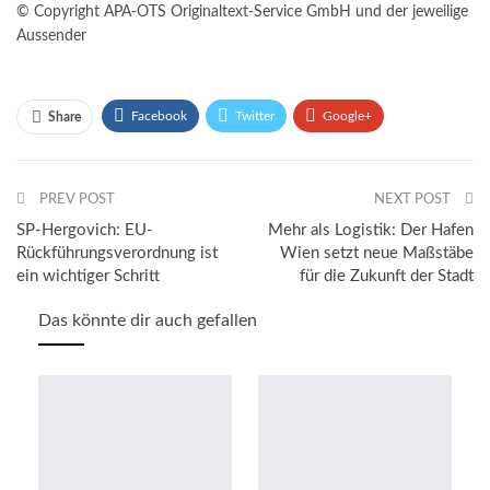
© Copyright APA-OTS Originaltext-Service GmbH und der jeweilige
Aussender
Facebook
Twitter
Google+
Share
ReddIt
WhatsApp
Pinterest
PREV POST
Email
NEXT POST
SP-Hergovich: EU-
Mehr als Logistik: Der Hafen
Rückführungsverordnung ist
Wien setzt neue Maßstäbe
ein wichtiger Schritt
für die Zukunft der Stadt
Das könnte dir auch gefallen