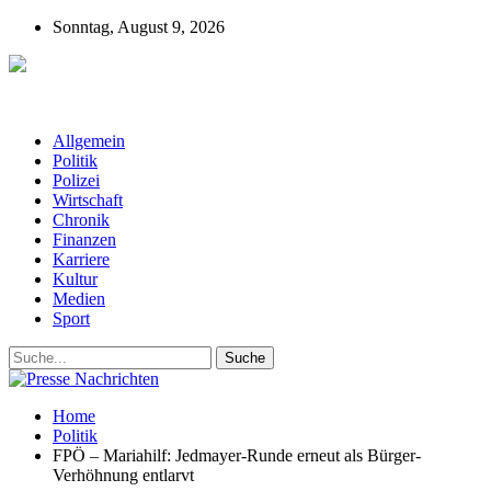
Sonntag, August 9, 2026
Presse-Nachrichten - Nachrichten aus
Deutschland, Österreich und der ganzen Welt aus dem Bereich
Wirtschaft, Politik, Finanzen, Sport und Polizei - immer aktuell
Allgemein
Politik
Polizei
Wirtschaft
Chronik
Finanzen
Karriere
Kultur
Medien
Sport
Home
Politik
FPÖ – Mariahilf: Jedmayer-Runde erneut als Bürger-
Verhöhnung entlarvt