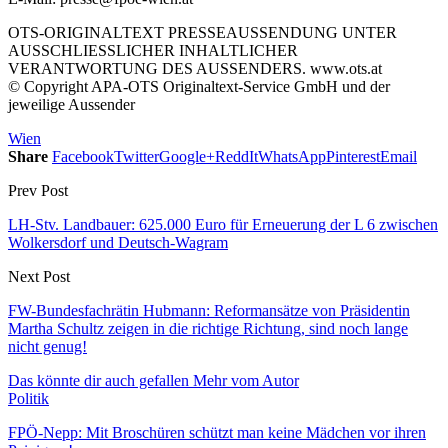
OTS-ORIGINALTEXT PRESSEAUSSENDUNG UNTER
AUSSCHLIESSLICHER INHALTLICHER
VERANTWORTUNG DES AUSSENDERS. www.ots.at
© Copyright APA-OTS Originaltext-Service GmbH und der
jeweilige Aussender
Wien
Share
Facebook
Twitter
Google+
ReddIt
WhatsApp
Pinterest
Email
Prev Post
LH-Stv. Landbauer: 625.000 Euro für Erneuerung der L 6 zwischen
Wolkersdorf und Deutsch-Wagram
Next Post
FW-Bundesfachrätin Hubmann: Reformansätze von Präsidentin
Martha Schultz zeigen in die richtige Richtung, sind noch lange
nicht genug!
Das könnte dir auch gefallen
Mehr vom Autor
Politik
FPÖ-Nepp: Mit Broschüren schützt man keine Mädchen vor ihren