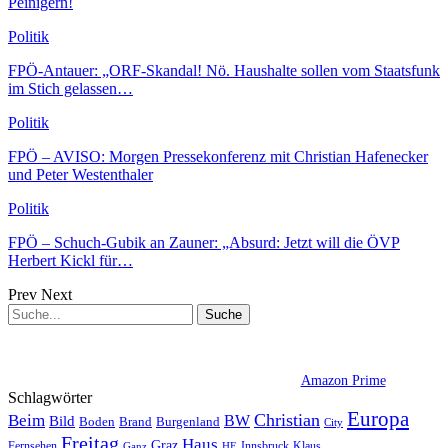
Peinigern!
Politik
FPÖ-Antauer: „ORF-Skandal! Nö. Haushalte sollen vom Staatsfunk
im Stich gelassen…
Politik
FPÖ – AVISO: Morgen Pressekonferenz mit Christian Hafenecker
und Peter Westenthaler
Politik
FPÖ – Schuch-Gubik an Zauner: „Absurd: Jetzt will die ÖVP
Herbert Kickl für…
Prev
Next
Amazon Prime
Schlagwörter
Europa
Christian
Beim
BW
Bild
Boden
Brand
Burgenland
City
Freitag
Haus
Graz
Fernsehen
Innsbruck
Klaus
Ganz
HE