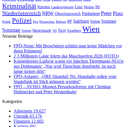
Kriminalität
NI
Kärnten
Linz
Landesregierung
Medien
Niederösterreich
Peter
NRW
Platz
Oberösterreich
Parlament
Polizei
Sommer
Salzburg
RP
Seiten
Politik
Presseschau
Post
Rathaus
Wien
Sonntag
Steiermark
Tirol
Vorarlberg
Sorgen
TH
Neueste Beiträge
FPÖ-Nepp: Mit Broschüren schützt man keine Mädchen vor
ihren Peinigern!
2,3 Millionen Gäste feiern das Maschseefest 2026 (FOTO)
Königsberger-Ludwig warnt vor falschen Tierrettungs-NGOs
aus Drittstaaten: „Nur weil Tierschutz draufsteht, ist noch
lange keiner drin“
FPÖ-Antauer: „ORF-Skandal! Nö. Haushalte sollen vom
Staatsfunk im Stich gelassen werden“
FPÖ – AVISO: Morgen Pressekonferenz mit Christian
Hafenecker und Peter Westenthaler
Kategorien
Allgemein
19.627
Chronik
63.176
Finanzen
12.602
Karriere
491