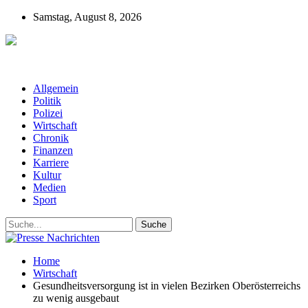
Samstag, August 8, 2026
Presse-Nachrichten - Nachrichten aus
Deutschland, Österreich und der ganzen Welt aus dem Bereich
Wirtschaft, Politik, Finanzen, Sport und Polizei - immer aktuell
Allgemein
Politik
Polizei
Wirtschaft
Chronik
Finanzen
Karriere
Kultur
Medien
Sport
Home
Wirtschaft
Gesundheitsversorgung ist in vielen Bezirken Oberösterreichs
zu wenig ausgebaut