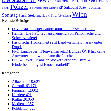
Niederösterreich
Peter
NRW
Platz
Oberösterreich
Parlament
Polizei
Sommer
Salzburg
RP
Seiten
Politik
Presseschau
Post
Rathaus
Wien
Sonntag
Steiermark
Tirol
Vorarlberg
Sorgen
TH
Neueste Beiträge
David Makai neuer Bundesobmann der Schülerunion
Hanger: Die FPÖ lebt anscheinend von Panikmache und
Schwarzmalerei
Historische Trockenheit setzt Landwirtschaft massiv unter
Druck
FPÖ-Landbauer: „Neuwahlen jetzt! Bundes-ÖVP hat keine
Antworten, und wenn dann die falschen“
FPÖ – Ecker: „Kanzler Stocker verhöhnt Eltern –
Kinderbetreuung ist Knochenarbeit!“
Kategorien
Allgemein
19.627
Chronik
63.171
Finanzen
12.602
Karriere
491
Kultur
20.050
Medien
1.857
Politik
114.323