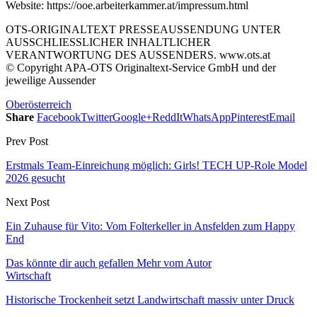
Website: https://ooe.arbeiterkammer.at/impressum.html
OTS-ORIGINALTEXT PRESSEAUSSENDUNG UNTER
AUSSCHLIESSLICHER INHALTLICHER
VERANTWORTUNG DES AUSSENDERS. www.ots.at
© Copyright APA-OTS Originaltext-Service GmbH und der
jeweilige Aussender
Oberösterreich
Share
Facebook
Twitter
Google+
ReddIt
WhatsApp
Pinterest
Email
Prev Post
Erstmals Team-Einreichung möglich: Girls! TECH UP-Role Model
2026 gesucht
Next Post
Ein Zuhause für Vito: Vom Folterkeller in Ansfelden zum Happy
End
Das könnte dir auch gefallen
Mehr vom Autor
Wirtschaft
Historische Trockenheit setzt Landwirtschaft massiv unter Druck