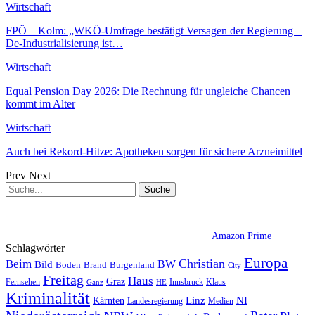
Wirtschaft
FPÖ – Kolm: „WKÖ-Umfrage bestätigt Versagen der Regierung –
De-Industrialisierung ist…
Wirtschaft
Equal Pension Day 2026: Die Rechnung für ungleiche Chancen
kommt im Alter
Wirtschaft
Auch bei Rekord-Hitze: Apotheken sorgen für sichere Arzneimittel
Prev
Next
Amazon Prime
Schlagwörter
Europa
Christian
Beim
BW
Bild
Boden
Brand
Burgenland
City
Freitag
Haus
Graz
Fernsehen
Innsbruck
Klaus
Ganz
HE
Kriminalität
NI
Kärnten
Linz
Landesregierung
Medien