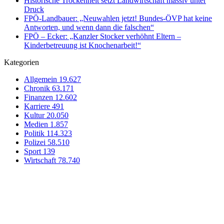
Historische Trockenheit setzt Landwirtschaft massiv unter
Druck
FPÖ-Landbauer: „Neuwahlen jetzt! Bundes-ÖVP hat keine
Antworten, und wenn dann die falschen“
FPÖ – Ecker: „Kanzler Stocker verhöhnt Eltern –
Kinderbetreuung ist Knochenarbeit!“
Kategorien
Allgemein
19.627
Chronik
63.171
Finanzen
12.602
Karriere
491
Kultur
20.050
Medien
1.857
Politik
114.323
Polizei
58.510
Sport
139
Wirtschaft
78.740