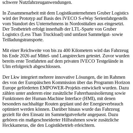
schwere Nutzfahrzeuganwendungen.
In Zusammenarbeit mit dem Logistikunternehmen Gruber Logistics
wird der Prototyp auf Basis des IVECO S-eWay Serienfahrgestells
vom Standort des Unternehmens in Nordostitalien aus eingesetzt.
Der Testbetrieb erfolgt innerhalb der LTL-Sparte von Gruber
Logistics (Less Than Truckload) und umfasst Sammelgut- sowie
Teilladungstransporte.
Mit einer Reichweite von bis zu 400 Kilometern wird das Fahrzeug
bis Ende 2026 auf Mittel- und Langstrecken getestet. Zuvor wurden
bereits erste Testfahrten auf dem privaten IVECO Testgelände in
Ulm erfolgreich abgeschlossen.
Der Lkw integriert mehrere innovative Lösungen, die im Rahmen
des von der Europäischen Kommission über das Programm Horizon
Europe geförderten EMPOWER-Projekts entwickelt wurden. Dazu
zählen unter anderem eine zusätzliche Fahrerhausisolierung sowie
Funktionen der Human-Machine Interface (HMI), mit denen
besonders nachhaltige Routen geplant und der Energieverbrauch
optimiert werden können. Darüber hinaus wurde das Fahrzeug
gezielt für den Einsatz im Sammelgutverkehr angepasst. Dazu
gehören ein maßgeschneiderter Hilfsrahmen sowie zusätzliche
Heckkameras, die den Logistikbetrieb erleichtern.