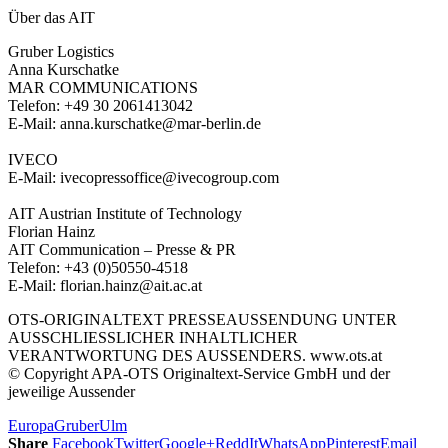
Über das AIT
Gruber Logistics
Anna Kurschatke
MAR COMMUNICATIONS
Telefon: +49 30 2061413042
E-Mail: anna.kurschatke@mar-berlin.de
IVECO
E-Mail: ivecopressoffice@ivecogroup.com
AIT Austrian Institute of Technology
Florian Hainz
AIT Communication – Presse & PR
Telefon: +43 (0)50550-4518
E-Mail: florian.hainz@ait.ac.at
OTS-ORIGINALTEXT PRESSEAUSSENDUNG UNTER
AUSSCHLIESSLICHER INHALTLICHER
VERANTWORTUNG DES AUSSENDERS. www.ots.at
© Copyright APA-OTS Originaltext-Service GmbH und der
jeweilige Aussender
Europa
Gruber
Ulm
Share
Facebook
Twitter
Google+
ReddIt
WhatsApp
Pinterest
Email