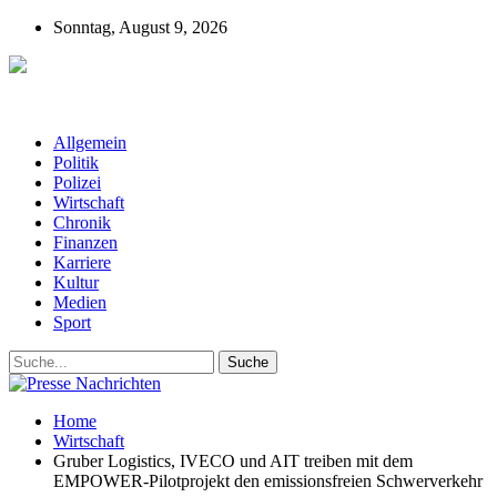
Sonntag, August 9, 2026
Presse-Nachrichten - Nachrichten aus
Deutschland, Österreich und der ganzen Welt aus dem Bereich
Wirtschaft, Politik, Finanzen, Sport und Polizei - immer aktuell
Allgemein
Politik
Polizei
Wirtschaft
Chronik
Finanzen
Karriere
Kultur
Medien
Sport
Home
Wirtschaft
Gruber Logistics, IVECO und AIT treiben mit dem
EMPOWER-Pilotprojekt den emissionsfreien Schwerverkehr