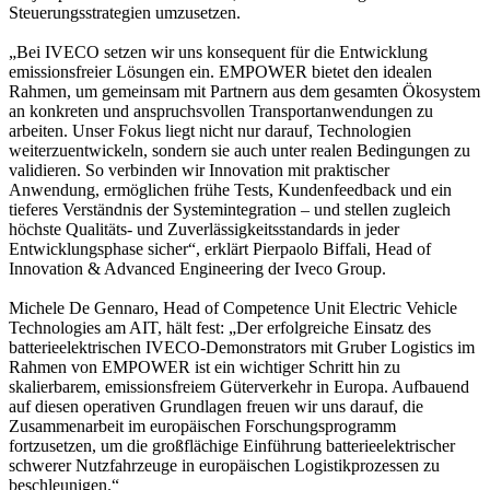
Steuerungsstrategien umzusetzen.
„Bei IVECO setzen wir uns konsequent für die Entwicklung
emissionsfreier Lösungen ein. EMPOWER bietet den idealen
Rahmen, um gemeinsam mit Partnern aus dem gesamten Ökosystem
an konkreten und anspruchsvollen Transportanwendungen zu
arbeiten. Unser Fokus liegt nicht nur darauf, Technologien
weiterzuentwickeln, sondern sie auch unter realen Bedingungen zu
validieren. So verbinden wir Innovation mit praktischer
Anwendung, ermöglichen frühe Tests, Kundenfeedback und ein
tieferes Verständnis der Systemintegration – und stellen zugleich
höchste Qualitäts- und Zuverlässigkeitsstandards in jeder
Entwicklungsphase sicher“, erklärt Pierpaolo Biffali, Head of
Innovation & Advanced Engineering der Iveco Group.
Michele De Gennaro, Head of Competence Unit Electric Vehicle
Technologies am AIT, hält fest: „Der erfolgreiche Einsatz des
batterieelektrischen IVECO-Demonstrators mit Gruber Logistics im
Rahmen von EMPOWER ist ein wichtiger Schritt hin zu
skalierbarem, emissionsfreiem Güterverkehr in Europa. Aufbauend
auf diesen operativen Grundlagen freuen wir uns darauf, die
Zusammenarbeit im europäischen Forschungsprogramm
fortzusetzen, um die großflächige Einführung batterieelektrischer
schwerer Nutzfahrzeuge in europäischen Logistikprozessen zu
beschleunigen.“