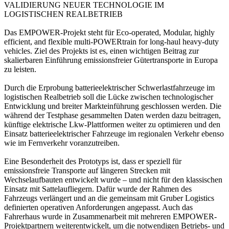
VALIDIERUNG NEUER TECHNOLOGIE IM
LOGISTISCHEN REALBETRIEB
Das EMPOWER-Projekt steht für Eco-operated, Modular, highly
efficient, and flexible multi-POWERtrain for long-haul heavy-duty
vehicles. Ziel des Projekts ist es, einen wichtigen Beitrag zur
skalierbaren Einführung emissionsfreier Gütertransporte in Europa
zu leisten.
Durch die Erprobung batterieelektrischer Schwerlastfahrzeuge im
logistischen Realbetrieb soll die Lücke zwischen technologischer
Entwicklung und breiter Markteinführung geschlossen werden. Die
während der Testphase gesammelten Daten werden dazu beitragen,
künftige elektrische Lkw-Plattformen weiter zu optimieren und den
Einsatz batterieelektrischer Fahrzeuge im regionalen Verkehr ebenso
wie im Fernverkehr voranzutreiben.
Eine Besonderheit des Prototyps ist, dass er speziell für
emissionsfreie Transporte auf längeren Strecken mit
Wechselaufbauten entwickelt wurde – und nicht für den klassischen
Einsatz mit Sattelaufliegern. Dafür wurde der Rahmen des
Fahrzeugs verlängert und an die gemeinsam mit Gruber Logistics
definierten operativen Anforderungen angepasst. Auch das
Fahrerhaus wurde in Zusammenarbeit mit mehreren EMPOWER-
Projektpartnern weiterentwickelt, um die notwendigen Betriebs- und