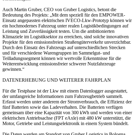
Auch Martin Gruber, CEO von Gruber Logistics, betont die
Bedeutung des Projekts: „Mit dem speziell für den EMPOWER-
Einsatz angepassten elektrischen IVECO-Lkw-Prototyp können wir
ein hochmodernes Fahrzeug unter realen Logistikbedingungen auf
Leistung und Zuverlässigkeit testen. Um die ambitionierten
Klimaziele im Logistiksektor zu erreichen, sind solche innovativen
Projekte für den emissionsfreien Straßengüterverkehr unverzichtbar.
Durch den Einsatz des Fahrzeugs auf unterschiedlichen Strecken
und für verschiedene Warengruppen im Sammelgut- und
Teilladungssegment können wir wertvolle Erkenntnisse für die
Weiterentwicklung emissionsfreier schwerer Nutzfahrzeuge
gewinnen.“
DATENERHEBUNG UND WEITERER FAHRPLAN
Für die Testphase ist der Lkw mit einem Datenlogger ausgestattet,
der umfangreiche Informationen zum Fahrzeugbetrieb sammelt.
Erfasst werden unter anderem der Stromverbrauch, die Effizienz der
fünf Batterien sowie das Ladeverhalten. Die Batterien verfügen
gemeinsam über eine Kapazität von 300 kWh und werden von einer
elektrischen Antriebsachse (FPT eAxle) mit 480 kW unterstützt, die
Motor, Getriebe und Leistungselektronik in einem System bündelt.
Die Daten werden am Standort von Gruber Logistics in Bologna,