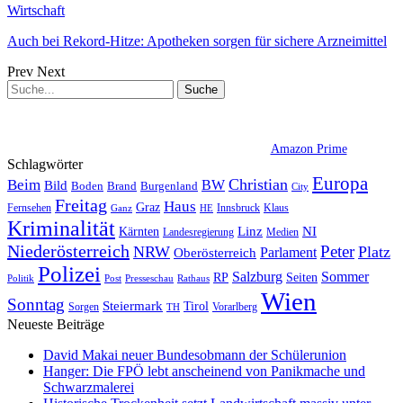
Wirtschaft
Auch bei Rekord-Hitze: Apotheken sorgen für sichere Arzneimittel
Prev
Next
Amazon Prime
Schlagwörter
Europa
Christian
Beim
BW
Bild
Boden
Brand
Burgenland
City
Freitag
Haus
Graz
Fernsehen
Innsbruck
Klaus
Ganz
HE
Kriminalität
NI
Kärnten
Linz
Landesregierung
Medien
Niederösterreich
Peter
NRW
Platz
Oberösterreich
Parlament
Polizei
Sommer
Salzburg
RP
Seiten
Politik
Presseschau
Post
Rathaus
Wien
Sonntag
Steiermark
Tirol
Vorarlberg
Sorgen
TH
Neueste Beiträge
David Makai neuer Bundesobmann der Schülerunion
Hanger: Die FPÖ lebt anscheinend von Panikmache und
Schwarzmalerei