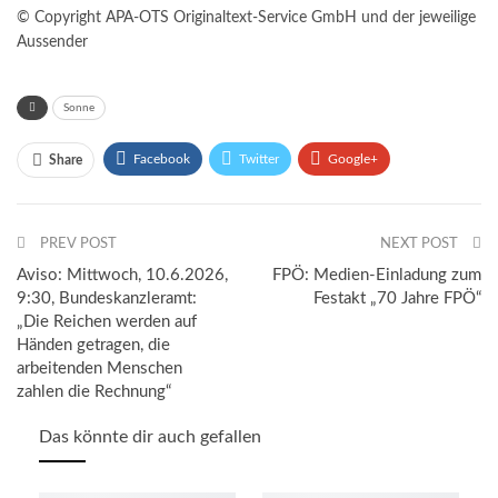
© Copyright APA-OTS Originaltext-Service GmbH und der jeweilige
Aussender
Sonne
Facebook
Twitter
Google+
Share
ReddIt
WhatsApp
Pinterest
PREV POST
Email
NEXT POST
Aviso: Mittwoch, 10.6.2026,
FPÖ: Medien-Einladung zum
9:30, Bundeskanzleramt:
Festakt „70 Jahre FPÖ“
„Die Reichen werden auf
Händen getragen, die
arbeitenden Menschen
zahlen die Rechnung“
Das könnte dir auch gefallen