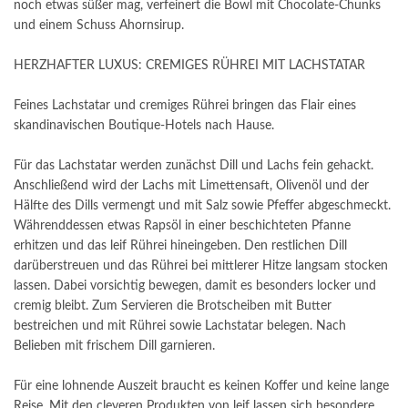
noch etwas süßer mag, verfeinert die Bowl mit Chocolate-Chunks
und einem Schuss Ahornsirup.
HERZHAFTER LUXUS: CREMIGES RÜHREI MIT LACHSTATAR
Feines Lachstatar und cremiges Rührei bringen das Flair eines
skandinavischen Boutique-Hotels nach Hause.
Für das Lachstatar werden zunächst Dill und Lachs fein gehackt.
Anschließend wird der Lachs mit Limettensaft, Olivenöl und der
Hälfte des Dills vermengt und mit Salz sowie Pfeffer abgeschmeckt.
Währenddessen etwas Rapsöl in einer beschichteten Pfanne
erhitzen und das leif Rührei hineingeben. Den restlichen Dill
darüberstreuen und das Rührei bei mittlerer Hitze langsam stocken
lassen. Dabei vorsichtig bewegen, damit es besonders locker und
cremig bleibt. Zum Servieren die Brotscheiben mit Butter
bestreichen und mit Rührei sowie Lachstatar belegen. Nach
Belieben mit frischem Dill garnieren.
Für eine lohnende Auszeit braucht es keinen Koffer und keine lange
Reise. Mit den cleveren Produkten von leif lassen sich besondere