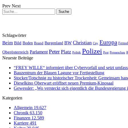
Prev
Next
Schlagwörter
Europa
Christian
Beim
BW
Bild
Boden
Brand
Burgenland
Fernse
City
Polizei
Peter
Platz
Oberösterreich
Parlament
Politik
Presseschau
Post
R
Neueste Beiträge
“FREY WILLE“ informiert über Cybervorfall und setzt umfas
Bauzentrum der Blauen Lagune vor Fertigstellung
Stocker/Totschnig zu historischer Trockenheit: Gemeinsam han
Dieselkino Oberwart eröffnet neuen Premium-Kinosaal
Gewessler: „Wo versteckt sich eigentlich die Bundesregierung i
Kategorien
Allgemein
19.627
Chronik
63.150
Finanzen
12.589
Karriere
491