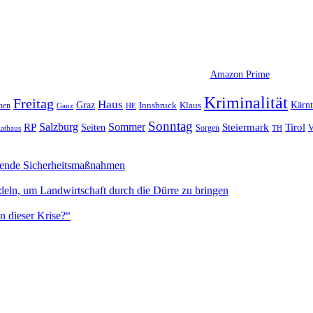
Amazon Prime
Kriminalität
Freitag
Haus
Graz
Kärn
hen
Innsbruck
Klaus
Ganz
HE
Sonntag
Sommer
Salzburg
RP
Seiten
Steiermark
Tirol
V
Sorgen
TH
athaus
sende Sicherheitsmaßnahmen
deln, um Landwirtschaft durch die Dürre zu bringen
n dieser Krise?“