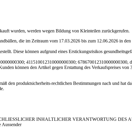
rkauft wurden, werden wegen Bildung von Kleinteilen zurückgerufen.
dbällen, die im Zeitraum vom 17.03.2026 bis zum 12.06.2026 in den 
estellt. Diese können aufgrund eines Erstickungsrisikos gesundheitsgef
12310000000300; 411510012310000000300; 678670012310000000300, di
nden können den Artikel gegen Erstattung des Verkaufspreises von 3 
den produktsicherheits-rechtlichen Bestimmungen nach und hat daher
de.
LIESSLICHER INHALTLICHER VERANTWORTUNG DES AUS
e Aussender