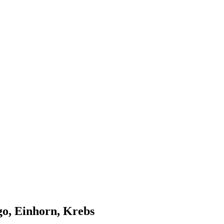
nd, Österreich und der ganzen Welt aus dem Bereich Wirtschaft, Politik
go, Einhorn, Krebs