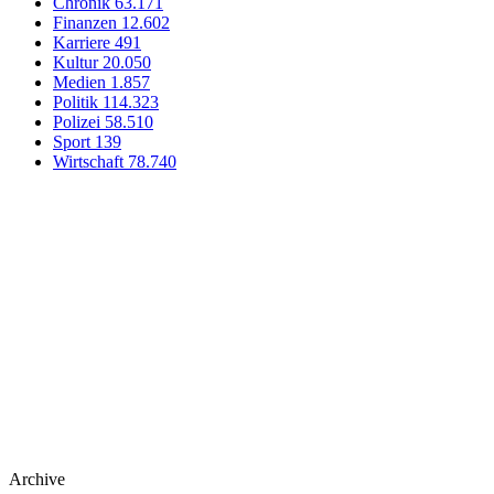
Chronik
63.171
Finanzen
12.602
Karriere
491
Kultur
20.050
Medien
1.857
Politik
114.323
Polizei
58.510
Sport
139
Wirtschaft
78.740
Archive