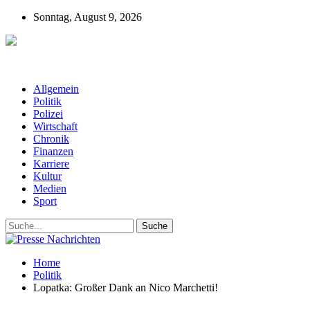
Sonntag, August 9, 2026
Presse-Nachrichten - Nachrichten aus
Deutschland, Österreich und der ganzen Welt aus dem Bereich
Wirtschaft, Politik, Finanzen, Sport und Polizei - immer aktuell
Allgemein
Politik
Polizei
Wirtschaft
Chronik
Finanzen
Karriere
Kultur
Medien
Sport
Home
Politik
Lopatka: Großer Dank an Nico Marchetti!