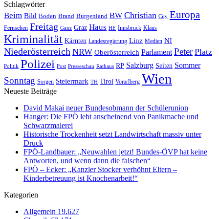
Schlagwörter
Europa
Christian
Beim
BW
Bild
Boden
Brand
Burgenland
City
Freitag
Haus
Graz
Fernsehen
Innsbruck
Klaus
Ganz
HE
Kriminalität
NI
Kärnten
Linz
Landesregierung
Medien
Niederösterreich
Peter
NRW
Platz
Oberösterreich
Parlament
Polizei
Sommer
Salzburg
RP
Seiten
Politik
Presseschau
Post
Rathaus
Wien
Sonntag
Steiermark
Tirol
Vorarlberg
Sorgen
TH
Neueste Beiträge
David Makai neuer Bundesobmann der Schülerunion
Hanger: Die FPÖ lebt anscheinend von Panikmache und
Schwarzmalerei
Historische Trockenheit setzt Landwirtschaft massiv unter
Druck
FPÖ-Landbauer: „Neuwahlen jetzt! Bundes-ÖVP hat keine
Antworten, und wenn dann die falschen“
FPÖ – Ecker: „Kanzler Stocker verhöhnt Eltern –
Kinderbetreuung ist Knochenarbeit!“
Kategorien
Allgemein
19.627