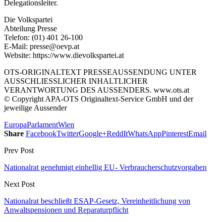
Delegationsleiter.
Die Volkspartei
Abteilung Presse
Telefon: (01) 401 26-100
E-Mail: presse@oevp.at
Website: https://www.dievolkspartei.at
OTS-ORIGINALTEXT PRESSEAUSSENDUNG UNTER
AUSSCHLIESSLICHER INHALTLICHER
VERANTWORTUNG DES AUSSENDERS. www.ots.at
© Copyright APA-OTS Originaltext-Service GmbH und der
jeweilige Aussender
Europa
Parlament
Wien
Share
Facebook
Twitter
Google+
ReddIt
WhatsApp
Pinterest
Email
Prev Post
Nationalrat genehmigt einhellig EU- Verbraucherschutzvorgaben
Next Post
Nationalrat beschließt ESAP-Gesetz, Vereinheitlichung von
Anwaltspensionen und Reparaturpflicht